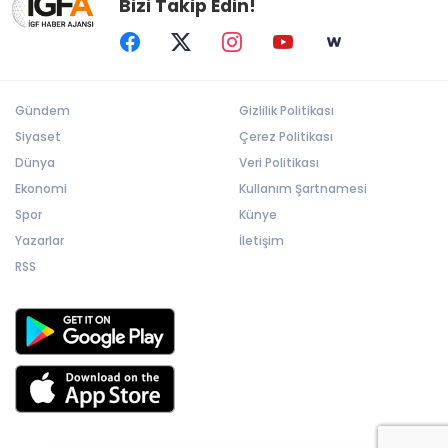
Bizi Takip Edin!
Gündem
Gizlilik Politikası
Siyaset
Çerez Politikası
Dünya
Veri Politikası
Ekonomi
Kullanım Şartnamesi
Spor
Künye
Yazarlar
İletişim
RSS