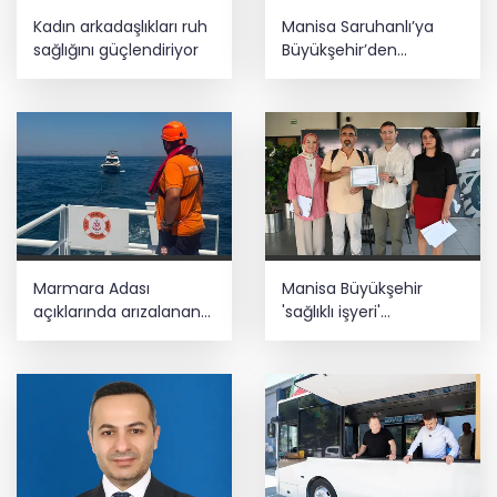
MGK bugün toplanıyor... Gündem
Kadın arkadaşlıkları ruh
Manisa Saruhanlı’ya
'Terörsüz Türkiye'
sağlığını güçlendiriyor
Büyükşehir’den
tarımsal destek
Teröristler teslim olmaya devam
ediyor... Hudutlarda 490 kişi yakalandı
Marmara Adası
Manisa Büyükşehir
açıklarında arızalanan
'sağlıklı işyeri'
tekne kurtarıldı
sertifikasına kavuştu