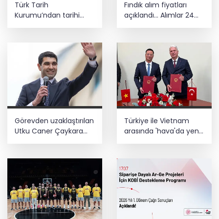
Türk Tarih
Fındık alım fiyatları
Kurumu’ndan tarihi
açıklandı... Alımlar 24
içerikler tek platformda
Ağustos'ta başlıyor
Görevden uzaklaştırılan
Türkiye ile Vietnam
Utku Caner Çaykara
arasında 'hava'da yeni
hakkında tahliye kararı
dönem... Sefer
kapasitesi artırıldı