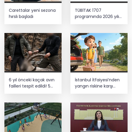
Carettalar yeni sezona
TÜBİTAK 1707
hırslı başladı
programında 2026 yılı
ilk dönem sonuçları
açıklandı
6 yıl önceki kaçak avın
İstanbul İtfaiyesi’nden
failleri tespit edildi! 5
yangın riskine karşı
yaban keçisi için ceza
videolu uyarı
uygulandı