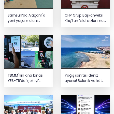
Samsun’da Alaçam'a
CHP Grup Başkanvekili
yeni yaşam alanı
Kılıç’tan 'silahsızlanma'
kazandırıldı
vurgusu
TBMM'nin ana binası
Yağış sonrası deniz
YES-TR'de 'çok iyi'
uyarısı! Bulanık ve kötü
olarak sertifikalandırıldı
kokulu suda yüzmeyin