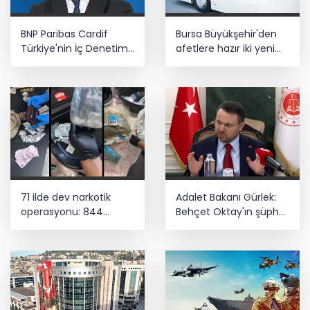
BNP Paribas Cardif
Bursa Büyükşehir'den
Türkiye'nin İç Denetim
afetlere hazır iki yeni
Direktörü Mustafa
mobil araç
Güneş oldu
71 ilde dev narkotik
Adalet Bakanı Gürlek:
operasyonu: 844
Behçet Oktay'ın şüpheli
tutuklama
ölümü yeniden
kapsamlı şekilde
incelenecek