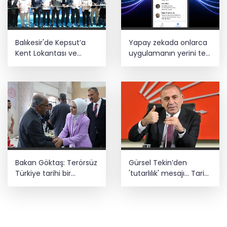
Balıkesir'de Kepsut’a
Yapay zekada onlarca
Kent Lokantası ve
uygulamanın yerini tek
altyapı desteği
asistan alabilir
Bakan Göktaş: Terörsüz
Gürsel Tekin’den
Türkiye tarihi bir
'tutarlılık' mesajı... Tarihi
adımdır
meselelerde pusula
net olmalı