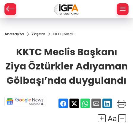
Anasayfa
Yaşam
KKTC Meclis
ÇE
Başkanı
Ziya
KKTC Meclis Başkanı
Öztürkler
RAY
Adıyaman
Ziya Öztürkler Adıyaman
Gölbaşı’nda
SPOR
duygulandı
Gölbaşı’nda duygulandı
R