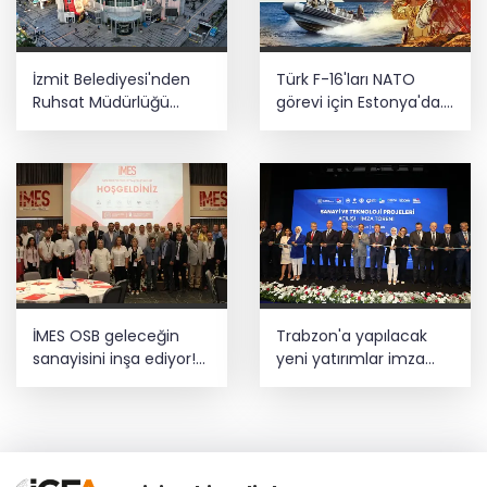
İzmit Belediyesi'nden
Türk F-16'ları NATO
Ruhsat Müdürlüğü
görevi için Estonya'da...
iddialarına açıklama
MSB yerli savunma
sistemleriyle güçleniyor
İMES OSB geleceğin
Trabzon'a yapılacak
sanayisini inşa ediyor!
yeni yatırımlar imza
Sanayinin geleceği
altına alındı
İMES OSB'de konuşuldu