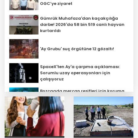
OGC’ye ziyaret
Gümrük Muhafaza'dan kaçakçılığa
darbe! 2026'da 58 bin 519 canlı hayvan
kurtarıldı
'Ay Grubu' suç örgütüne 12 gözaltı!
SpaceX'ten Ay'a çarpma açıklaması:
Sorumlu uzay operasyonları için
çalışıyoruz
Bozcaada mercan resifleri için koruma
seferberliği... 180 deniz canlısı türü kayıt
altına alındı
Kayseri Büyükşehir gökyüzü tutkunlarını
Erciyes'te buluşturacak