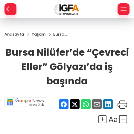
Anasayfa
Yaşam
Bursa
ÇE
Nilüfer’de
“Çevreci
Bursa Nilüfer’de “Çevreci
Eller”
RAY
Gölyazı’da
Eller” Gölyazı’da iş
iş başında
SPOR
başında
R