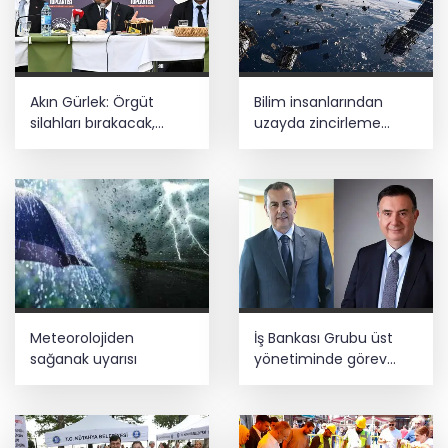
Akın Gürlek: Örgüt
Bilim insanlarından
silahları bırakacak,
uzayda zincirleme
mağaraları boşaltacak
felaket uyarısı
Meteorolojiden
İş Bankası Grubu üst
sağanak uyarısı
yönetiminde görev
değişimi