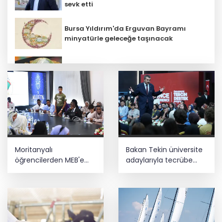
sevk etti
Bursa Yıldırım'da Erguvan Bayramı
minyatürle geleceğe taşınacak
E-KİP’e Türkiye’nin Dijital Dönüşüm
Ödülü... Kamu kategorisinde zirvede
Özel öğrenci yurtlarına ilişkin
yönetmelik değişikliği... Geçiş süresi
uzatıldı
Ankara'da uyuşturucu ve fuhuş 8
Moritanyalı
Bakan Tekin üniversite
gözaltı
öğrencilerden MEB'e
adaylarıyla tecrübe
ziyaret
paylaştı
Depremde hasar görmüştü... Malatya
Arkeoloji Müzesi yenilendi