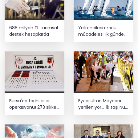
688 milyon TL tarımsal
Yelkencilerin zorlu
destek hesaplarda
mücadelesi ilk günde
nefes kesti
Bursa'da tarihi eser
Eyüpsultan Meydanı
operasyonu! 273 sikke
yenileniyor... İlk taşı Nuri
ve 18 obje ele geçirildi
Aslan koydu