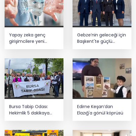
Yapay zeka genç
Gebze’nin geleceği için
girişimcilere yeni
Başkent'te güçlü
kapılar açıyor
temaslar
Bursa Tabip Odası:
Edirne Keşan’dan
Hekimlik 5 dakikaya
Elazığ'a gönül köprüsü
sığmaz