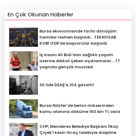
En Çok Okunan Haberler
Bursa ekonomisinde tarihi dönüşüm
hamlesi resmen başladı... TEKNOSAB
KOBİ OSB’de başvurular başladı
İş insanı Ali Bıdı'dan sağlıklı yaşam
üzerine dikkat çeken açıklamalar... 77
yaşında gençlik mucizesi
30 ilde DEAŞ'a 104 gözaltı!
Bursa Nilüfer'de beton mikserinden
kamu alanına döküme 150 bin TL ceza
CHP, Menderes Belediye Başkanı İlkay
Çiçek'i kesin ihraç talebiyle disipline