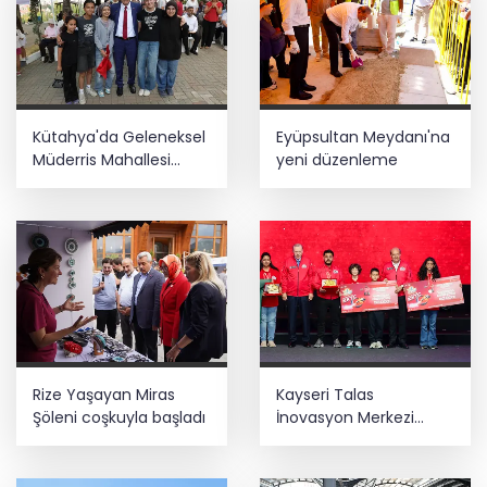
Kütahya'da Geleneksel
Eyüpsultan Meydanı'na
Müderris Mahallesi
yeni düzenleme
Şenliği coşkusu
Rize Yaşayan Miras
Kayseri Talas
Şöleni coşkuyla başladı
İnovasyon Merkezi
finale kaldı