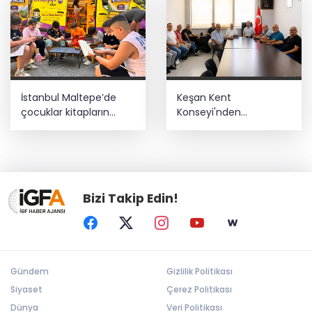
İstanbul Maltepe’de
Keşan Kent
çocuklar kitapların
Konseyi'nden
renkli dünyasında
muhtarlara nezaket
ziyareti
Bizi Takip Edin!
Gündem
Gizlilik Politikası
Siyaset
Çerez Politikası
Dünya
Veri Politikası