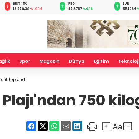
USD
EUR
GBP
47,6787
%0,18
55,1254
%0,32
64,3468
ağlık
Spor
Magazin
Dünya
Eğitim
Teknoloj
atık toplandı
Plajı'ndan 750 kilo