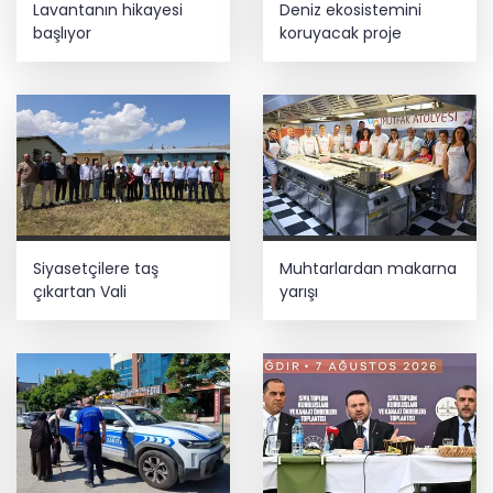
Lavantanın hikayesi
Deniz ekosistemini
felaket uyarısı
başlıyor
koruyacak proje
Lukaku Fener’e mi, Beşiktaş’a mı geliyor?
İş Bankası Grubu üst yönetiminde görev
değişimi
Siyasetçilere taş
Muhtarlardan makarna
çıkartan Vali
yarışı