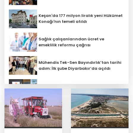
Keşan'da 177 milyon liralık yeni Hükümet
Konağı'nın temeli atıldı
Sağlık çalışanlarından ücret ve
emeklilik reformu çağrısı
Mühendis Tek-Sen Bayındırlık’tan tarihi
adım: İlk şube Diyarbakır’da açıldı
Terörsüz Türkiye yasa teklifi
komisyondan geçti
Kayseri Talas İnovasyon Merkezi finale
kaldı
Bilim insanlarından uzayda zincirleme