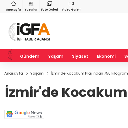
GAU/TRY
BIST 100
%0,32
6.660,55
%2,59
13.779,39
%-0,14
Anasayfa
Yazarlar
Foto Galeri
Video Galeri
Gündem
Yaşam
Siyaset
Ekonomi
S
Anasayfa
Yaşam
İzmir'de Kocakum Plajı'ndan 750 kilogram 
İzmir'de Kocakum 