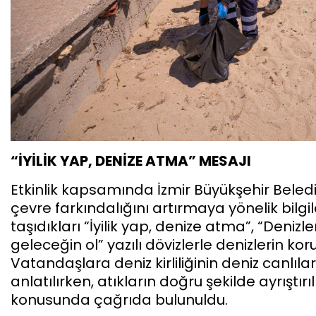
“İYİLİK YAP, DENİZE ATMA” MESAJI
Etkinlik kapsamında İzmir Büyükşehir Beled
çevre farkındalığını artırmaya yönelik bilgi
taşıdıkları “İyilik yap, denize atma”, “Deni
geleceğin ol” yazılı dövizlerle denizlerin k
Vatandaşlara deniz kirliliğinin deniz canlıla
anlatılırken, atıkların doğru şekilde ayrışt
konusunda çağrıda bulunuldu.