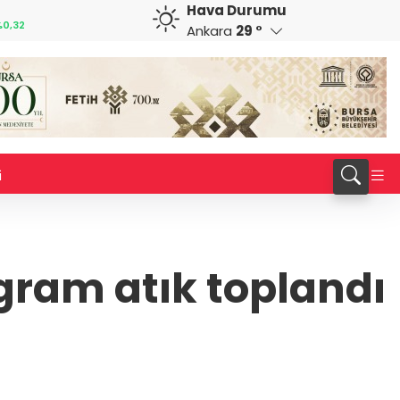
Hava Durumu
CHF
CAD
%0,38
59,0083
%0,82
34,1883
%0,73
Ankara
29 °
i
gram atık toplandı