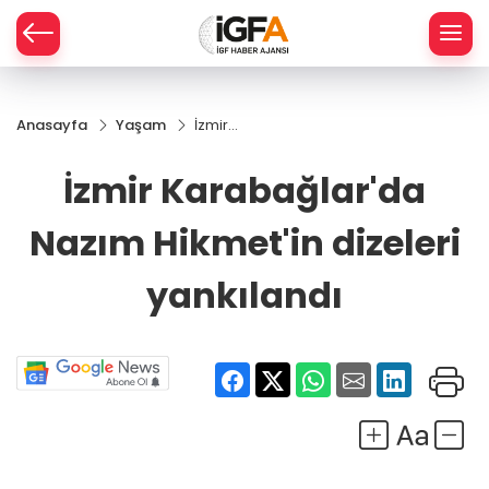
Anasayfa
Yaşam
İzmir
ÇE
Karabağlar'da
Nazım
İzmir Karabağlar'da
Hikmet'in
RAY
dizeleri
Nazım Hikmet'in dizeleri
yankılandı
SPOR
yankılandı
R