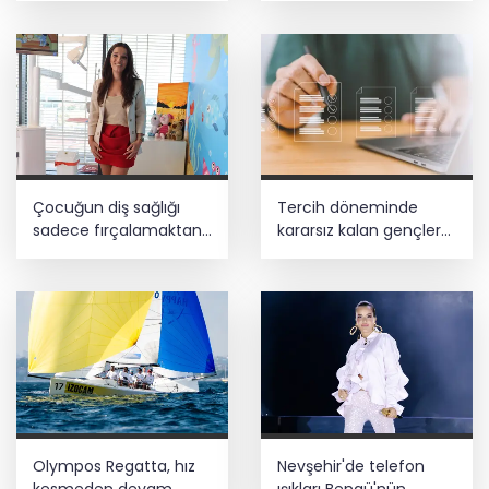
sosyal faaliyetlere
yönlendirdi
Çocuğun diş sağlığı
Tercih döneminde
sadece fırçalamaktan
kararsız kalan gençlere
ibaret değil
bilimsel yol haritası...
Halen kararsızsanız bu
testi çözün!
Olympos Regatta, hız
Nevşehir'de telefon
kesmeden devam
ışıkları Bengü'nün