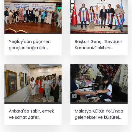
Yeşilay'dan göçmen
Başkan Genç, “Sevdam
gençleri bağımlılık
Karadeniz” ekibini
risklerinden koruyacak
ağırladı! Film Festivali
uluslararası model
Aralık’ta
Ankara'da sabır, emek
Malatya Kültür Yolu'nda
ve sanat Zafer
geleneksel ve kültürel
Çarşısı’nda hayat buldu
birikim