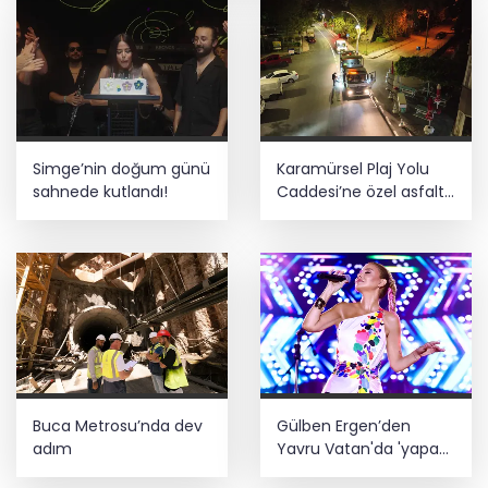
rüzgar alarmı!
İbrahim Burkay seçimlerde açık ara
önde! Dev lansmanda neler oldu?
CHP İstanbul’da yeni katılımlar... Gürsel
Simge’nin doğum günü
Karamürsel Plaj Yolu
Tekin: Birlikte başaracağız
sahnede kutlandı!
Caddesi’ne özel asfalt
dokunuşu
Bursa Keles'te Fetih coşkusu
Buca Metrosu’nda dev
Gülben Ergen’den
adım
Yavru Vatan'da 'yapay
zekâ' çıkışı