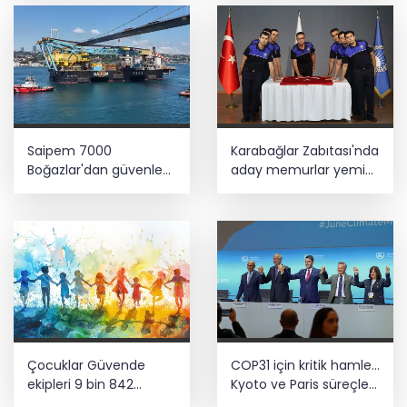
Saipem 7000
Karabağlar Zabıtası'nda
Boğazlar'dan güvenle
aday memurlar yemin
geçti
etti
Çocuklar Güvende
COP31 için kritik hamle...
ekipleri 9 bin 842
Kyoto ve Paris süreçleri
çocuğu spora ve
Türkiye’de yönetilecek