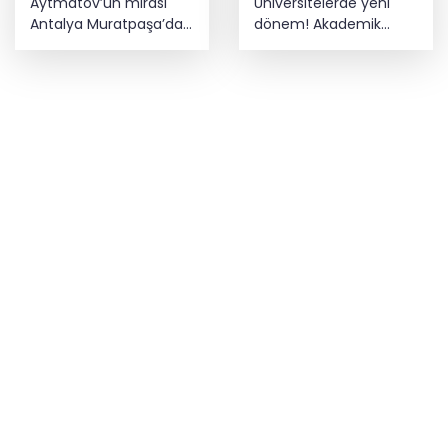
Aytmatov’un mirası
Üniversitelerde yeni
Antalya Muratpaşa’da
dönem! Akademik
büyüyor
sahtekârlığa hapis,
öğrencilere dönüş yolu