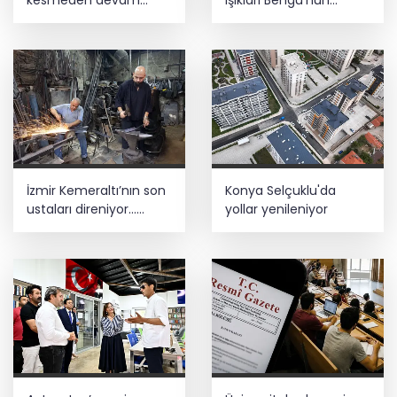
ediyor
şarkılarına eşlik etti
İzmir Kemeraltı’nın son
Konya Selçuklu'da
ustaları direniyor...
yollar yenileniyor
Çekiç sesleriyle
yaşayan miras