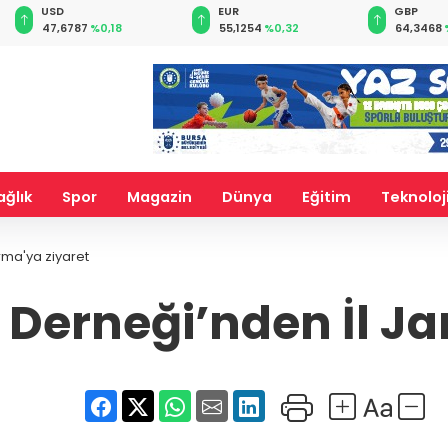
EUR
GBP
CHF
55,1254
%0,32
64,3468
%0,38
59,0083
ağlık
Spor
Magazin
Dünya
Eğitim
Teknoloj
rma'ya ziyaret
r Derneği’nden İl J