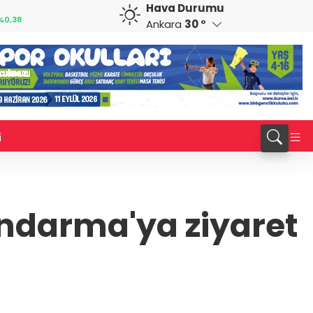
Hava Durumu
CAD
RUB
%0,82
34,1883
%0,73
0,5822
%0,65
Ankara
30 °
i
andarma'ya ziyaret