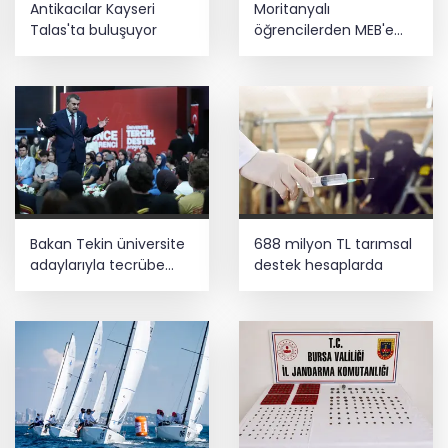
Antikacılar Kayseri
Moritanyalı
gözaltı
Talas'ta buluşuyor
öğrencilerden MEB'e
ziyaret
Depremde hasar görmüştü... Malatya
Arkeoloji Müzesi yenilendi
Bakan Tekin üniversite
688 milyon TL tarımsal
adaylarıyla tecrübe
destek hesaplarda
paylaştı