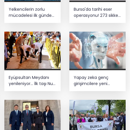
Yelkencilerin zorlu
Bursa'da tarihi eser
mücadelesi ilk günde
operasyonu! 273 sikke
nefes kesti
ve 18 obje ele geçirildi
Eyüpsultan Meydanı
Yapay zeka genç
yenileniyor... İlk taşı Nuri
girişimcilere yeni
Aslan koydu
kapılar açıyor