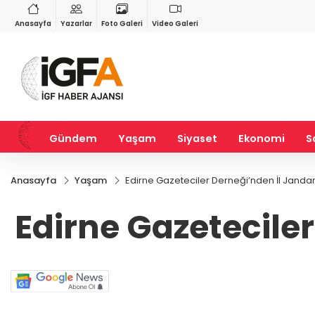
RY
BIST 100
USD
55
%2,59
13.779,39
%-0,14
47,6787
%0,18
Anasayfa
Yazarlar
Foto Galeri
Video Galeri
Gündem
Yaşam
Siyaset
Ekonomi
S
Anasayfa
Yaşam
Edirne Gazeteciler Derneği’nden İl Janda
Edirne Gazetecile