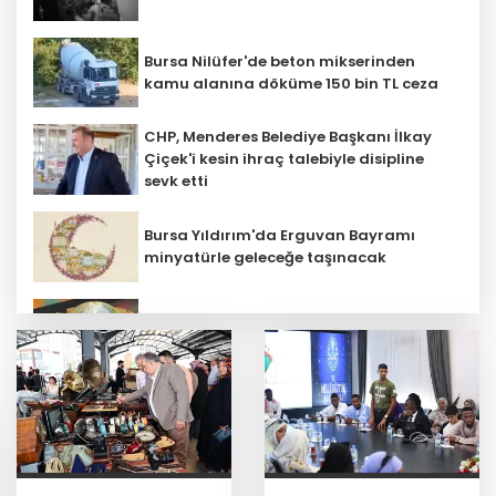
Bursa Nilüfer'de beton mikserinden
kamu alanına döküme 150 bin TL ceza
CHP, Menderes Belediye Başkanı İlkay
Çiçek'i kesin ihraç talebiyle disipline
sevk etti
Bursa Yıldırım'da Erguvan Bayramı
minyatürle geleceğe taşınacak
E-KİP’e Türkiye’nin Dijital Dönüşüm
Ödülü... Kamu kategorisinde zirvede
Özel öğrenci yurtlarına ilişkin
yönetmelik değişikliği... Geçiş süresi
uzatıldı
Ankara'da uyuşturucu ve fuhuş 8