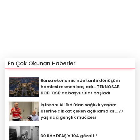
En Çok Okunan Haberler
Bursa ekonomisinde tarihi dönüşüm
hamlesi resmen başladı... TEKNOSAB
KOBİ OSB’de başvurular başladı
İş insanı Ali Bıdı'dan sağlıklı yaşam
üzerine dikkat çeken açıklamalar... 77
yaşında gençlik mucizesi
30 ilde DEAŞ'a 104 gözaltı!