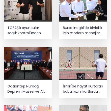
TOFAŞ'lı oyuncular
Bursa İnegöl’de binicilik
sağlık kontrolünden
için modern manejler
geçti
yapılıyor
Gaziantep Nurdağı
İzmir'de hayat kurtaran
Deprem Müzesi ve Afet
baba, kızını kortlarda
Farkındalık Merkezi için
şampiyonluğa hazırlıyor
iş birliği