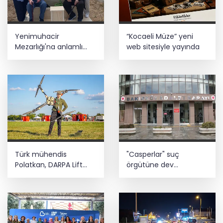
Yenimuhacir
“Kocaeli Müze” yeni
Mezarlığı'na anlamlı
web sitesiyle yayında
hayrat çeşmesi
Türk mühendis
"Casperlar" suç
Polatkan, DARPA Lift
örgütüne dev
Challenge'da finale
operasyon! 151 şüpheli
kaldı
hakkında dava açıldı