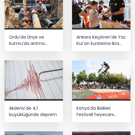
Ordu'da Ünye ve
Ankara Keçiören'de Yaz
Kumru’da arıtma
Kur'an kurslarına ikram
tesisleri yenileniyor
desteği
Akdeniz'de 4,1
Konya'da Bisiklet
büyüklüğünde deprem
Festivali heyecanı
başladı