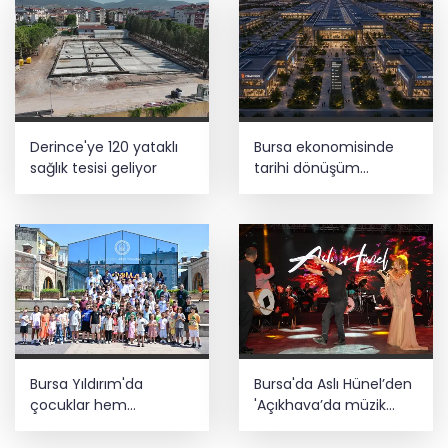
Derince'ye 120 yataklı
Bursa ekonomisinde
sağlık tesisi geliyor
tarihi dönüşüm
hamlesi resmen
başladı... TEKNOSAB
KOBİ OSB’de başvurular
başladı
Bursa Yıldırım'da
Bursa'da Aslı Hünel’den
çocuklar hem
'Açıkhava’da müzik
öğreniyor hem
ziyafeti
eğleniyor