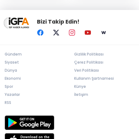
Bizi Takip Edin!
Gündem
Gizlilik Politikası
Siyaset
Çerez Politikası
Dünya
Veri Politikası
Ekonomi
Kullanım Şartnamesi
Spor
Künye
Yazarlar
İletişim
RSS