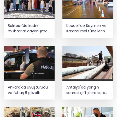
Balıkesir’de kadın
Kocaeli'de Seymen ve
muhtarlar dayanışma
Karamürsel tünellerine
kahvaltısında
konfor dokunuşu
Ankara'da uyuşturucu
Antalya'da yangın
ve fuhuş 8 gözaltı
sonrası çiftçilere sera
naylonu desteği