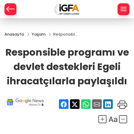
Anasayfa
Yaşam
Responsible
ÇE
programı ve
devlet
Responsible programı ve
destekleri
RAY
Egeli
devlet destekleri Egeli
ihracatçılarla
SPOR
paylaşıldı
ihracatçılarla paylaşıldı
R