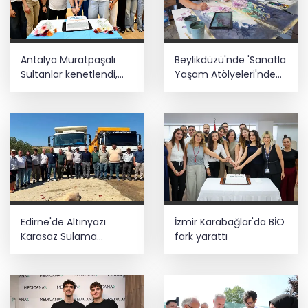
ediyor... Hudutlarda 490 kişi yakalandı
YÖK'ten uluslararası mezunlara ikamet
Antalya Muratpaşalı
Beylikdüzü'nde 'Sanatla
kolaylığı... Süre 2 yıla kadar
uzatılabilecek
Sultanlar kenetlendi,
Yaşam Atölyeleri'nde
gözler yeni sezonda
yeni dönem
30 ilde DEAŞ'a 104 gözaltı!
Edirne'de Altınyazı
İzmir Karabağlar'da BİO
Karasaz Sulama
fark yarattı
Kooperatifi'ne güçlü
takviye