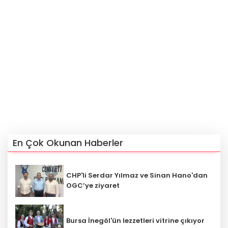
En Çok Okunan Haberler
CHP'li Serdar Yılmaz ve Sinan Hano'dan
OGC’ye ziyaret
Bursa İnegöl'ün lezzetleri vitrine çıkıyor