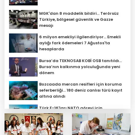
MGK'dan 8 maddelik bildiri... Terörsüz
Türkiye, bölgesel güvenlik ve Gazze
mesajı
6 milyon emekliyi ilgilendiriyor... Emekli
aylığı fark ödemeleri 7 Ağustos'ta
hesaplarda
Bursa’da TEKNOSAB KOBİ OSB tanıtıldı...
Bursa’nın kalkınma yolculuğunda yeni
dönem
Bozcaada mercan resifleri için koruma
seferberliği... 180 deniz canlısı türü kayıt
altına alındı
Türk F-16'ları NATO görevi için
Estonya'da... MSB yerli savunma
sistemleriyle güçleniyor
Teröristler teslim olmaya devam