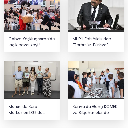
Gebze Köşklüçeşme'de
MHP'li Feti Yıldız'dan
'açık hava' keyif
"Terörsüz Türkiye"
mesajı: Yasal
düzenlemeler kalıcı
sonuç üretecek
Mersin'de Kurs
Konya'da Genç KOMEK
Merkezleri LGS’de
ve Bilgehaneler'de
büyük başarıya imza
eğlenceli yaz
attı