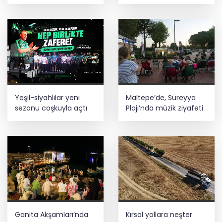
coşkuyla gerçekleşti
teknoloji yatırımı
İbrahim Burkay seçimlerde açık ara
önde! Dev lansmanda neler oldu?
Yeşil-siyahlılar yeni
Maltepe’de, Süreyya
sezonu coşkuyla açtı
Plajı’nda müzik ziyafeti
Ganita Akşamları’nda
Kırsal yollara neşter