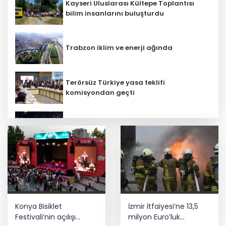
Kayseri Uluslarası Kültepe Toplantısı
bilim insanlarını buluşturdu
Trabzon iklim ve enerji ağında
Terörsüz Türkiye yasa teklifi
komisyondan geçti
Bilim insanlarından uzayda zincirleme
felaket uyarısı
Lukaku Fener’e mi, Beşiktaş’a mı geliyor?
Kayseri Talas İnovasyon Merkezi finale
Konya Bisiklet
İzmir İtfaiyesi’ne 13,5
kaldı
Festivali’nin açılışı
milyon Euro’luk