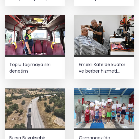
çarptı!
Toplu taşımaya sıkı
Emekli Kafe’de kuaför
denetim
ve berber hizmeti
başladı
Bursa Büyükşehir
Osmangazi’de