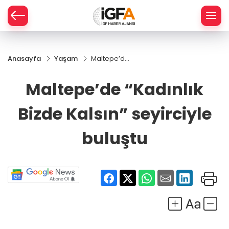
Anasayfa
Yaşam
Maltepe’de
ÇE
“Kadınlık
Bizde
Maltepe’de “Kadınlık
Kalsın”
RAY
seyirciyle
Bizde Kalsın” seyirciyle
buluştu
SPOR
buluştu
R