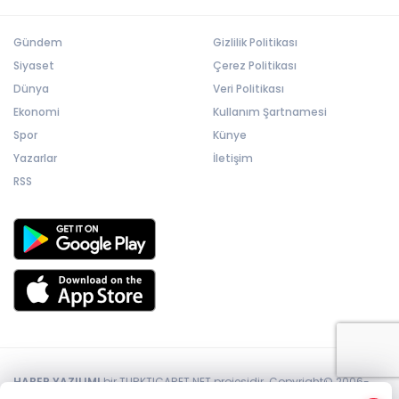
Gündem
Gizlilik Politikası
Siyaset
Çerez Politikası
Dünya
Veri Politikası
Ekonomi
Kullanım Şartnamesi
Spor
Künye
Yazarlar
İletişim
RSS
HABER YAZILIMI
bir TURKTICARET.NET projesidir. Copyright© 2006-
2026 Tüm hakları saklıdır.