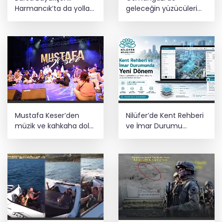
Harmancık’ta da yolları
geleceğin yüzücüleri
yeniliyor
sertifikalarını aldı
Mustafa Keser’den
Nilüfer’de Kent Rehberi
müzik ve kahkaha dolu
ve İmar Durumu
gece
Sorgulama yenilendi