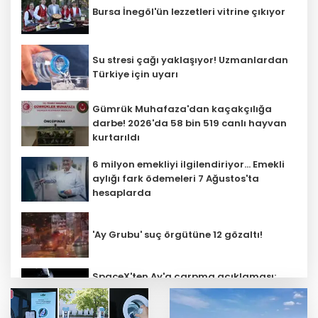
Bursa İnegöl'ün lezzetleri vitrine çıkıyor
Su stresi çağı yaklaşıyor! Uzmanlardan
Türkiye için uyarı
Gümrük Muhafaza'dan kaçakçılığa
darbe! 2026'da 58 bin 519 canlı hayvan
kurtarıldı
6 milyon emekliyi ilgilendiriyor... Emekli
aylığı fark ödemeleri 7 Ağustos'ta
hesaplarda
'Ay Grubu' suç örgütüne 12 gözaltı!
SpaceX'ten Ay'a çarpma açıklaması:
Sorumlu uzay operasyonları için
çalışıyoruz