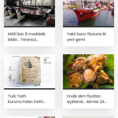
MGK'dan 8 maddelik
Yakıt barcı filosuna iki
bildiri... Terörsüz
yeni gemi
Türkiye, bölgesel
güvenlik ve Gazze
mesajı
Türk Tarih
Fındık alım fiyatları
Kurumu’ndan tarihi
açıklandı... Alımlar 24
içerikler tek platformda
Ağustos'ta başlıyor