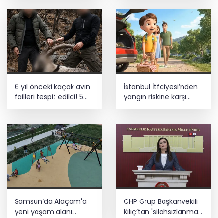
açıklandı
6 yıl önceki kaçak avın
İstanbul İtfaiyesi’nden
failleri tespit edildi! 5
yangın riskine karşı
yaban keçisi için ceza
videolu uyarı
uygulandı
Samsun’da Alaçam'a
CHP Grup Başkanvekili
yeni yaşam alanı
Kılıç’tan 'silahsızlanma'