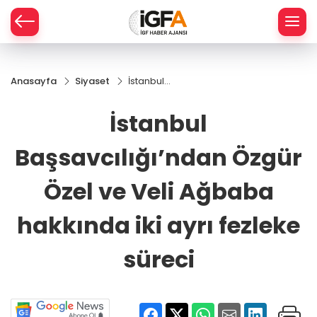
Anasayfa
Siyaset
İstanbul
ÇE
Başsavcılığı’ndan
Özgür Özel ve
İstanbul
Veli Ağbaba
RAY
hakkında iki ayrı
Başsavcılığı’ndan Özgür
fezleke süreci
SPOR
Özel ve Veli Ağbaba
R
hakkında iki ayrı fezleke
süreci