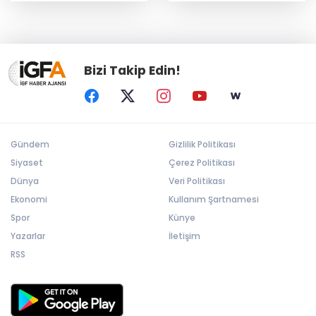
Güneş oldu
Bizi Takip Edin!
Gündem
Gizlilik Politikası
Siyaset
Çerez Politikası
Dünya
Veri Politikası
Ekonomi
Kullanım Şartnamesi
Spor
Künye
Yazarlar
İletişim
RSS