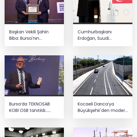
Başkan Vekili Şahin
Cumhurbaşkanı
Biba: Bursa'nın
Erdoğan, Suudi
geleceğini bütüncül
Arabistan yolcusu
anlayışla planlıyoruz
Bursa’da TEKNOSAB
Kocaeli Darıca’ya
KOBİ OSB tanıtıldı...
Büyükşehir'den modern
Bursa’nın kalkınma
ulaşım yatırımı
yolculuğunda yeni
dönem