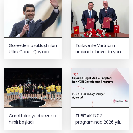
Görevden uzaklaştırılan
Türkiye ile Vietnam
Utku Caner Çaykara
arasında 'hava'da yeni
hakkında tahliye kararı
dönem... Sefer
kapasitesi artırıldı
Carettalar yeni sezona
TÜBİTAK 1707
hırslı başladı
programında 2026 yılı
ilk dönem sonuçları