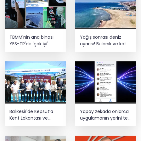
Bozcaada mercan resifleri için koruma
seferberliği... 180 deniz canlısı türü kayıt
altına alındı
Türk F-16'ları NATO görevi için
TBMM'nin ana binası
Yağış sonrası deniz
Estonya'da... MSB yerli savunma
sistemleriyle güçleniyor
YES-TR'de 'çok iyi'
uyarısı! Bulanık ve kötü
olarak sertifikalandırıldı
kokulu suda yüzmeyin
Teröristler teslim olmaya devam
ediyor... Hudutlarda 490 kişi yakalandı
Balıkesir'de Kepsut’a
Yapay zekada onlarca
Kent Lokantası ve
uygulamanın yerini tek
altyapı desteği
asistan alabilir