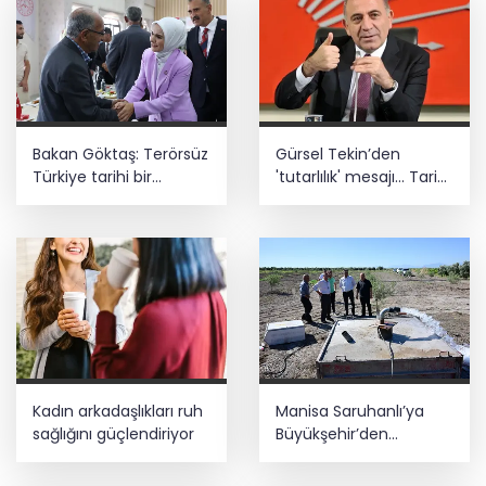
Bakan Göktaş: Terörsüz
Gürsel Tekin’den
Türkiye tarihi bir
'tutarlılık' mesajı... Tarihi
adımdır
meselelerde pusula
net olmalı
Kadın arkadaşlıkları ruh
Manisa Saruhanlı’ya
sağlığını güçlendiriyor
Büyükşehir’den
tarımsal destek