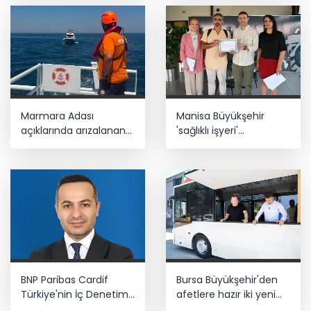
Marmara Adası
Manisa Büyükşehir
açıklarında arızalanan
'sağlıklı işyeri'
tekne kurtarıldı
sertifikasına kavuştu
BNP Paribas Cardif
Bursa Büyükşehir'den
Türkiye'nin İç Denetim
afetlere hazır iki yeni
Direktörü Mustafa
mobil araç