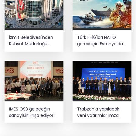
İzmit Belediyesi'nden
Türk F-16'ları NATO
Ruhsat Müdürlüğü
görevi için Estonya'da...
iddialarına açıklama
MSB yerli savunma
sistemleriyle güçleniyor
İMES OSB geleceğin
Trabzon'a yapılacak
sanayisini inşa ediyor!
yeni yatırımlar imza
Sanayinin geleceği
altına alındı
İMES OSB'de konuşuldu