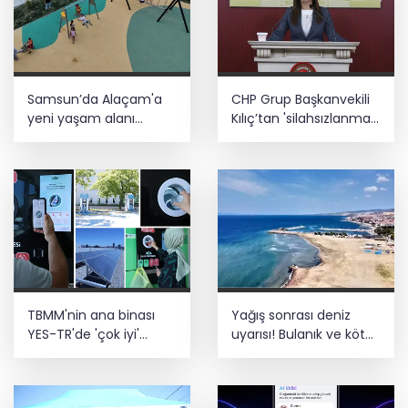
Samsun’da Alaçam'a
CHP Grup Başkanvekili
yeni yaşam alanı
Kılıç’tan 'silahsızlanma'
kazandırıldı
vurgusu
TBMM'nin ana binası
Yağış sonrası deniz
YES-TR'de 'çok iyi'
uyarısı! Bulanık ve kötü
olarak sertifikalandırıldı
kokulu suda yüzmeyin