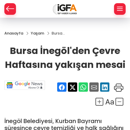
Anasayfa
Yaşam
Bursa
ÇE
İnegöl'den
Çevre
Bursa İnegöl'den Çevre
Haftasına
RAY
yakışan
Haftasına yakışan mesai
mesai
SPOR
R
İnegöl Belediyesi, Kurban Bayramı
süresince çevre temizliği ve halk sağlığını