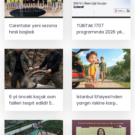
Carettalar yeni sezona
TÜBİTAK 1707
hırslı başladı
programında 2026 yılı
ilk dönem sonuçları
açıklandı
6 yıl önceki kaçak avın
İstanbul İtfaiyesi’nden
failleri tespit edildi! 5
yangın riskine karşı
yaban keçisi için ceza
videolu uyarı
uygulandı