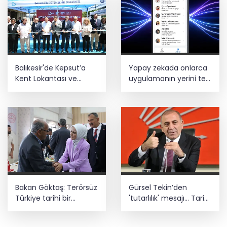
Balıkesir'de Kepsut’a
Yapay zekada onlarca
Kent Lokantası ve
uygulamanın yerini tek
altyapı desteği
asistan alabilir
Bakan Göktaş: Terörsüz
Gürsel Tekin’den
Türkiye tarihi bir
'tutarlılık' mesajı... Tarihi
adımdır
meselelerde pusula
net olmalı