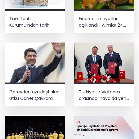
Türk Tarih
Fındık alım fiyatları
Kurumu’ndan tarihi
açıklandı... Alımlar 24
içerikler tek platformda
Ağustos'ta başlıyor
Görevden uzaklaştırılan
Türkiye ile Vietnam
Utku Caner Çaykara
arasında 'hava'da yeni
hakkında tahliye kararı
dönem... Sefer
kapasitesi artırıldı