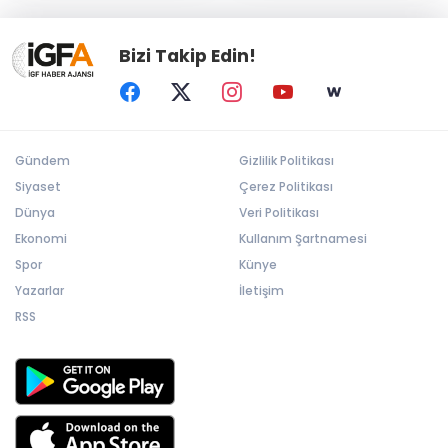
Bizi Takip Edin!
Gündem
Gizlilik Politikası
Siyaset
Çerez Politikası
Dünya
Veri Politikası
Ekonomi
Kullanım Şartnamesi
Spor
Künye
Yazarlar
İletişim
RSS