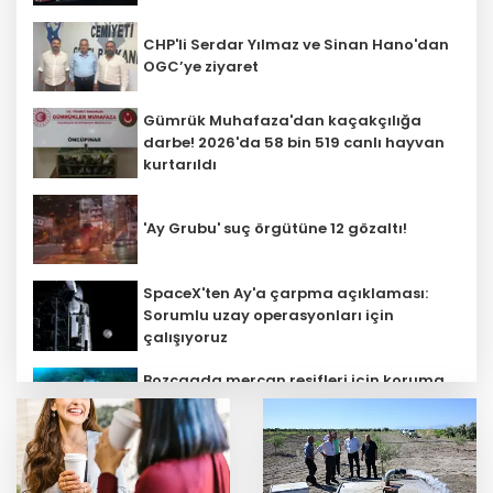
CHP'li Serdar Yılmaz ve Sinan Hano'dan
OGC’ye ziyaret
Gümrük Muhafaza'dan kaçakçılığa
darbe! 2026'da 58 bin 519 canlı hayvan
kurtarıldı
'Ay Grubu' suç örgütüne 12 gözaltı!
SpaceX'ten Ay'a çarpma açıklaması:
Sorumlu uzay operasyonları için
çalışıyoruz
Bozcaada mercan resifleri için koruma
seferberliği... 180 deniz canlısı türü kayıt
altına alındı
Kayseri Büyükşehir gökyüzü tutkunlarını