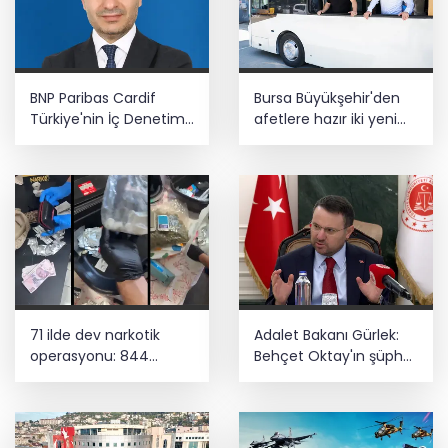
BNP Paribas Cardif
Bursa Büyükşehir'den
Türkiye'nin İç Denetim
afetlere hazır iki yeni
Direktörü Mustafa
mobil araç
Güneş oldu
71 ilde dev narkotik
Adalet Bakanı Gürlek:
operasyonu: 844
Behçet Oktay'ın şüpheli
tutuklama
ölümü yeniden
kapsamlı şekilde
incelenecek