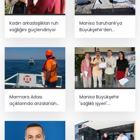
Erciyes'te buluşturacak
MGK bugün toplanıyor... Gündem
Kadın arkadaşlıkları ruh
Manisa Saruhanlı’ya
'Terörsüz Türkiye'
sağlığını güçlendiriyor
Büyükşehir’den
tarımsal destek
Teröristler teslim olmaya devam
ediyor... Hudutlarda 490 kişi yakalandı
Marmara Adası
Manisa Büyükşehir
açıklarında arızalanan
'sağlıklı işyeri'
tekne kurtarıldı
sertifikasına kavuştu