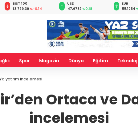
BIST 100
USD
EUR
13.779,39
%-0,14
47,6787
%0,18
55,1254
%
ağlık
Spor
Magazin
Dünya
Eğitim
Teknoloj
a yatırım incelemesi
r’den Ortaca ve D
incelemesi