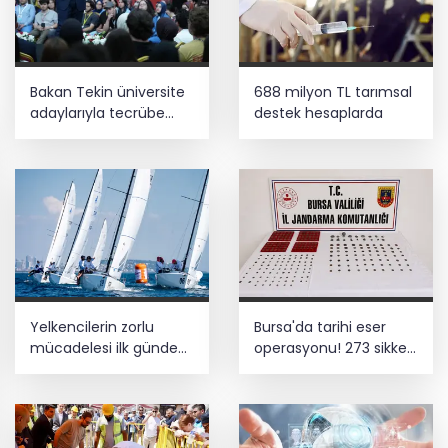
Bakan Tekin üniversite
688 milyon TL tarımsal
adaylarıyla tecrübe
destek hesaplarda
paylaştı
Yelkencilerin zorlu
Bursa'da tarihi eser
mücadelesi ilk günde
operasyonu! 273 sikke
nefes kesti
ve 18 obje ele geçirildi