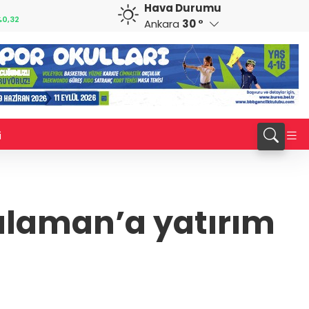
Hava Durumu
GBP
CHF
0,32
64,3468
%0,38
59,0083
%0,82
Ankara
30 °
i
alaman’a yatırım