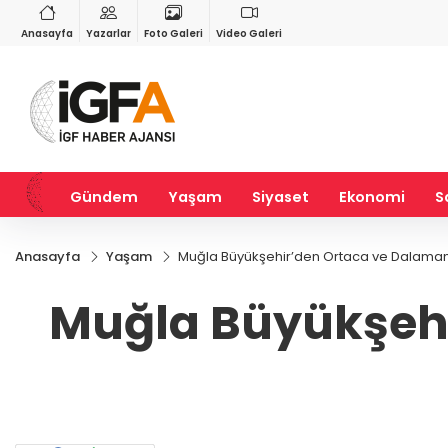
VND
GAU/TRY
3
%-0,22
0,0018
%0,32
6.660,55
%2,59
Anasayfa
Yazarlar
Foto Galeri
Video Galeri
Gündem
Yaşam
Siyaset
Ekonomi
S
Anasayfa
Yaşam
Muğla Büyükşehir’den Ortaca ve Dalaman’
Muğla Büyükşehi