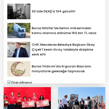
30 ilde DEAŞ'a 104 gözaltı!
Bursa Nilüfer'de beton mikserinden
kamu alanına döküme 150 bin TL ceza
CHP, Menderes Belediye Başkanı İlkay
Çiçek'i kesin ihraç talebiyle disipline
sevk etti
Bursa Yıldırım'da Erguvan Bayramı
minyatürle geleceğe taşınacak
Özel öğrenci yurtlarına ilişkin
yönetmelik değişikliği... Geçiş süresi
uzatıldı