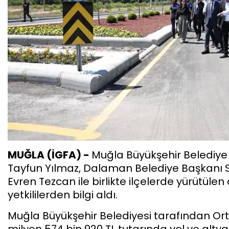
MUĞLA (İGFA) -
Muğla Büyükşehir Belediye
Tayfun Yılmaz, Dalaman Belediye Başkanı 
Evren Tezcan ile birlikte ilçelerde yürütül
yetkililerden bilgi aldı.
Muğla Büyükşehir Belediyesi tarafından Or
milyon 574 bin 920 TL tutarında yol ve altya