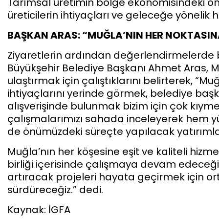
Tarımsal üretimin bölge ekonomisindeki ö
üreticilerin ihtiyaçları ve geleceğe yönelik 
BAŞKAN ARAS: “MUĞLA’NIN HER NOKTASINA
Ziyaretlerin ardından değerlendirmelerde bu
Büyükşehir Belediye Başkanı Ahmet Aras, Mu
ulaştırmak için çalıştıklarını belirterek, “M
ihtiyaçlarını yerinde görmek, belediye başka
alışverişinde bulunmak bizim için çok kıy
çalışmalarımızı sahada inceleyerek hem yü
de önümüzdeki süreçte yapılacak yatırımlar
Muğla’nın her köşesine eşit ve kaliteli hizmet
birliği içerisinde çalışmaya devam edeceğiz
artıracak projeleri hayata geçirmek için o
sürdüreceğiz.” dedi.
Kaynak: İGFA