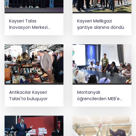
Ankara'da uyuşturucu ve fuhuş 8
Kayseri Talas
Kayseri Melikgazi
gözaltı
İnovasyon Merkezi
şantiye alanına döndü
finale kaldı
Depremde hasar görmüştü... Malatya
Arkeoloji Müzesi yenilendi
Sağlık çalışanlarından ücret ve
emeklilik reformu çağrısı
Antikacılar Kayseri
Moritanyalı
Talas'ta buluşuyor
öğrencilerden MEB'e
ziyaret