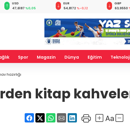
EUR
GBP
CHF
54,8172
%-0,12
63,9550
%-0,05
58,5783
ağlık
Spor
Magazin
Dünya
Eğitim
Teknoloj
av hazırlığı
rden kitap kahveler