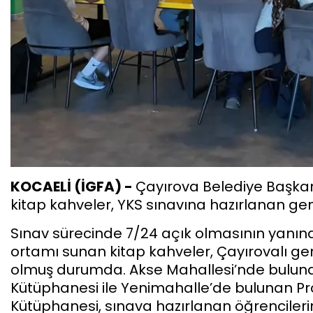
KOCAELİ (İGFA) -
Çayırova Belediye Başkanı
kitap kahveler, YKS sınavına hazırlanan genç
Sınav sürecinde 7/24 açık olmasının yanınd
ortamı sunan kitap kahveler, Çayırovalı ge
olmuş durumda. Akse Mahallesi’nde bulunan
Kütüphanesi ile Yenimahalle’de bulunan Pro
Kütüphanesi, sınava hazırlanan öğrenciler