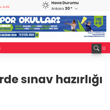
Hava Durumu
CAD
RUB
%0,12
33,9524
%0,10
0,5752
%-0,34
Ankara
30 °
i
de sınav hazırlığı