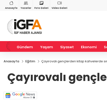
RY
BIST 100
USD
1
%0,23
13.798,82
%0,70
47,6187
%0,05
Anasayfa
Yazarlar
Foto Galeri
Video Galeri
Gündem
Yaşam
Siyaset
Ekonomi
S
Anasayfa
Eğitim
Çayırovalı gençlerden kitap kahvelerde sın
Çayırovalı gençle