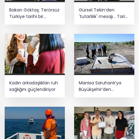
Bakan Göktaş: Terörsüz
Gürsel Tekin’den
Türkiye tarihi bir
'tutarlılık' mesajı... Tarihi
adımdır
meselelerde pusula
net olmalı
Kadın arkadaşlıkları ruh
Manisa Saruhanlı’ya
sağlığını güçlendiriyor
Büyükşehir’den
tarımsal destek