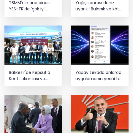
TBMM'nin ana binası
Yağış sonrası deniz
Estonya'da... MSB yerli savunma
YES-TR'de 'çok iyi'
uyarısı! Bulanık ve kötü
sistemleriyle güçleniyor
olarak sertifikalandırıldı
kokulu suda yüzmeyin
Teröristler teslim olmaya devam
ediyor... Hudutlarda 490 kişi yakalandı
Balıkesir'de Kepsut’a
Yapay zekada onlarca
Kent Lokantası ve
uygulamanın yerini tek
altyapı desteği
asistan alabilir