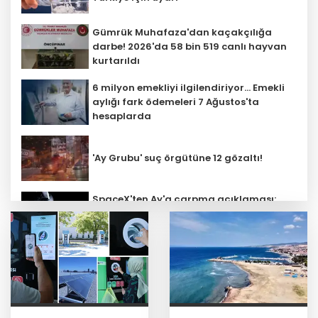
Gümrük Muhafaza'dan kaçakçılığa
darbe! 2026'da 58 bin 519 canlı hayvan
kurtarıldı
6 milyon emekliyi ilgilendiriyor... Emekli
aylığı fark ödemeleri 7 Ağustos'ta
hesaplarda
'Ay Grubu' suç örgütüne 12 gözaltı!
SpaceX'ten Ay'a çarpma açıklaması:
Sorumlu uzay operasyonları için
çalışıyoruz
Bozcaada mercan resifleri için koruma
seferberliği... 180 deniz canlısı türü kayıt
altına alındı
Türk F-16'ları NATO görevi için