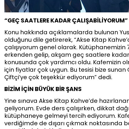
“GEÇ SAATLERE KADAR ÇALIŞABİLİYORUM”
Konu hakkında açıklamalarda bulunan Yusuf 
olduğunu dile getirerek, “Akse Kitap Kahv
çalışıyorum genel olarak. Kütüphanemizin
erkenden gelip, akşam geç saatlere kadar d
konusunda çok yardımcı oldu. Kafemizin olma
için fiyatlar çok uygun. Bu tesisi bize sun
Çiftçi’ye çok teşekkür ediyorum” dedi.
BİZİM İÇİN BÜYÜK BİR ŞANS
Yine sınava Akse Kitap Kahve’de hazırlanan
geliyorum. Evde ders çalışırken, dikkat dağı
kütüphaneye gelmeyi tercih ediyorum. Kafe
verdiğimde de dışarı çıkmak noktasında böy