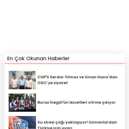
En Çok Okunan Haberler
CHP'li Serdar Yılmaz ve Sinan Hano'dan
OGC’ye ziyaret
Bursa İnegöl'ün lezzetleri vitrine çıkıyor
Su stresi çağı yaklaşıyor! Uzmanlardan
Türkiye için uyarı