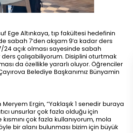
Ege Altınkaya, tıp fakültesi hedefinin
e’de sabah 7’den akşam 9’a kadar ders
 7/24 açık olması sayesinde sabah
ers çalışabiliyorum. Disiplini oturtmak
sı da özellikle yararlı oluyor. Öğrenciler
an Çayırova Belediye Başkanımız Bünyamin
 Meryem Ergin, “Yaklaşık 1 senedir buraya
tıcı unsurlar çok fazla olduğu için
 kısmını çok fazla kullanıyorum, mola
le bir alanı bulunması bizim için büyük