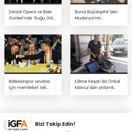
Denizli Opera ve Bale
Bursa Büyükşehir'den
Günleri’nde “Kuğu Gölü”
Mudanya'nın
büyüsü
altyapısına güçlü
yatırım
Balıkesirspor sevdası
Edirne Keşan'da Önkal
için memleket tek
Kılavuz'dan anlamlı
yürek
çalışma
Bizi Takip Edin!