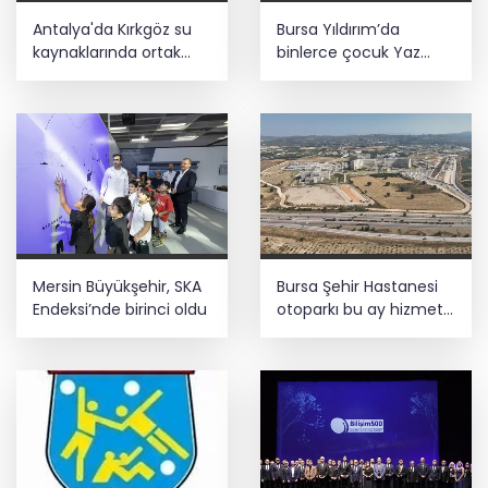
Antalya'da Kırkgöz su
Bursa Yıldırım’da
kaynaklarında ortak
binlerce çocuk Yaz
koruma seferberliği
Spor Okullarında
buluşuyor
Mersin Büyükşehir, SKA
Bursa Şehir Hastanesi
Endeksi’nde birinci oldu
otoparkı bu ay hizmete
açılıyor