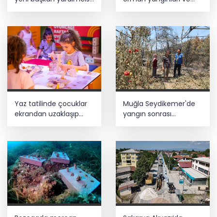
göreve başladı
tarım politikalarına
eleştiri
Yaz tatilinde çocuklar
Muğla Seydikemer'de
ekrandan uzaklaşıp
yangın sonrası
hareketle buluşuyor
seferberlik