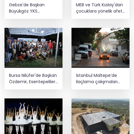
Gebze'de Başkan
MEB ve Türk Kızılay'dan
Büyükgöz YKS
çocuklara yönelik afet
şampiyonlarını ağırladı
farkındalık çalıştayı
Bursa Nilüfer'de Başkan
İstanbul Maltepe’de
Özdemir, Esentepeliler’i
ilaçlama çalışmaları
dinledi
sürüyor