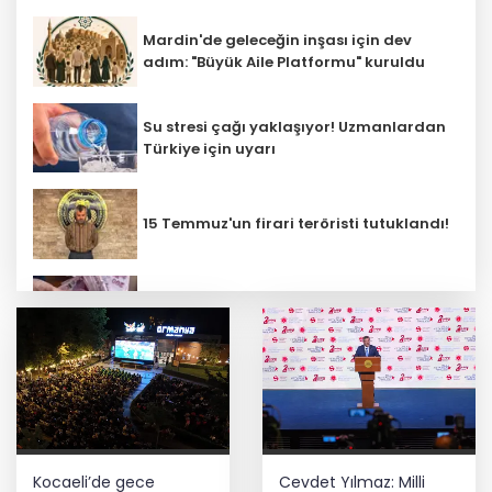
Mardin'de geleceğin inşası için dev
adım: "Büyük Aile Platformu" kuruldu
Su stresi çağı yaklaşıyor! Uzmanlardan
Türkiye için uyarı
15 Temmuz'un firari teröristi tutuklandı!
Yaşlı ve engelli aylıkları artışlı
hesaplarda
'Ay Grubu' suç örgütüne 12 gözaltı!
SpaceX'ten Ay'a çarpma açıklaması:
Kocaeli’de gece
Cevdet Yılmaz: Milli
Sorumlu uzay operasyonları için