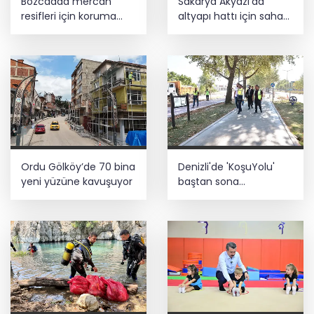
Bozcaada mercan
Sakarya Akyazı’da
resifleri için koruma
altyapı hattı için saha
seferberliği... 180 deniz
çalışmaları başladı
canlısı türü kayıt altına
alındı
Ordu Gölköy’de 70 bina
Denizli'de 'KoşuYolu'
yeni yüzüne kavuşuyor
baştan sona
yenileniyor