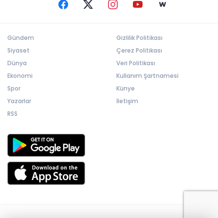
Gündem
Gizlilik Politikası
Siyaset
Çerez Politikası
Dünya
Veri Politikası
Ekonomi
Kullanım Şartnamesi
Spor
Künye
Yazarlar
İletişim
RSS