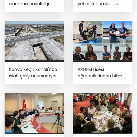
çalışıyoruz
sineması büyük ilgi
yetkinlik hamlesi ile
görüyor
insan kaynağını
güçlendiriyoruz
Akdeniz’de mikroplastik denetimi... 23
tesise 47,6 milyon TL ceza!
Konya Keçili Kanalı'nda
ARGEM Lisesi
ıslah çalışması sürüyor
öğrencilerinden bilim
ve teknolojide çifte
başarı