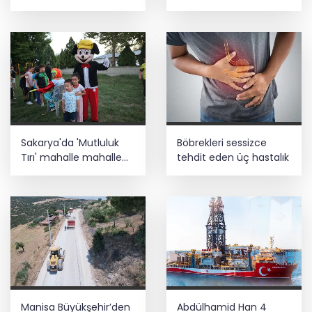
Türbesi asıl yerinde
yeniden inşa edilecek
Sakarya'da 'Mutluluk
Böbrekleri sessizce
Tırı' mahalle mahalle
tehdit eden üç hastalık
geziyor
Manisa Büyükşehir’den
Abdülhamid Han 4