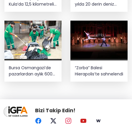
Kula’da 12,5 kilometrelik
yılda 20 derin deniz
yol hamlesi
kuyusu tamamladı
Bursa Osmangazi’de
“Zorba” Balesi
pazarlardan aylık 600
Hierapolis’te sahnelendi
ton atık toplanıyor
Bizi Takip Edin!