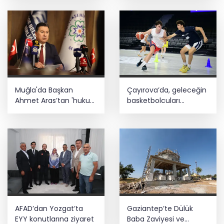
yatırımdır
Büyükelçiliklerde değişim... 4 ülkeye yeni
atama
Muğla'da Başkan
Çayırova’da, geleceğin
Ahmet Aras’tan 'hukuk
basketbolcuları
müşavirliği' açıklaması
seçmelerde ter döktü
AFAD’dan Yozgat’ta
Gaziantep’te Dülük
EYY konutlarına ziyaret
Baba Zaviyesi ve