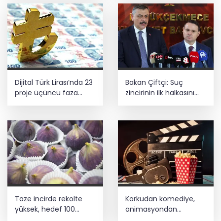
Dijital Türk Lirası’nda 23
Bakan Çiftçi: Suç
proje üçüncü faza
zincirinin ilk halkasını
geçti
kıracağız
Taze incirde rekolte
Korkudan komediye,
yüksek, hedef 100
animasyondan
milyon dolar
dramaya 6 yeni film