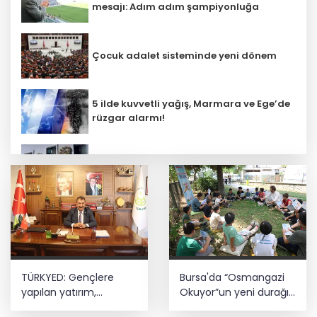
mesajı: Adım adım şampiyonluğa
Çocuk adalet sisteminde yeni dönem
5 ilde kuvvetli yağış, Marmara ve Ege’de
rüzgar alarmı!
Emniyet teşkilatına 6 bin 250 yeni kadro!
Detaylar belli oldu
Üniversitelerde yeni dönem! Akademik
sahtekârlığa hapis, öğrencilere dönüş
yolu
Tercih döneminde kararsız kalan
TÜRKYED: Gençlere
Bursa'da “Osmangazi
gençlere bilimsel yol haritası... Halen
kararsızsanız bu testi çözün!
yapılan yatırım,
Okuyor”un yeni durağı
Türkiye’nin geleceğine
Yeniceabat oldu