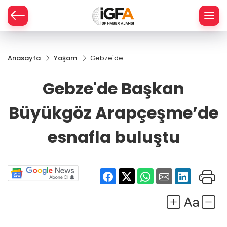
Anasayfa
Yaşam
Gebze'de
ÇE
Başkan
Büyükgöz
Gebze'de Başkan
Arapçeşme’de
RAY
esnafla buluştu
Büyükgöz Arapçeşme’de
SPOR
esnafla buluştu
R