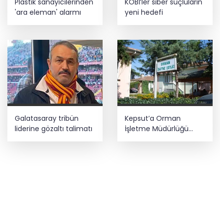
Plastik sanayicilerinden
KOBİ’ler siber suçluların
'ara eleman' alarmı
yeni hedefi
Galatasaray tribün
Kepsut’a Orman
liderine gözaltı talimatı
İşletme Müdürlüğü
kuruluyor