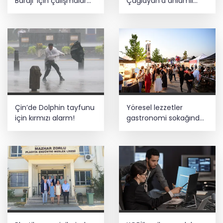
Barajı’ için çalışmalar
Çağlayan’a anlamlı
başladı
ziyaret
Çin’de Dolphin tayfunu
Yöresel lezzetler
için kırmızı alarm!
gastronomi sokağında
ziyaretçilerle buluşuyor