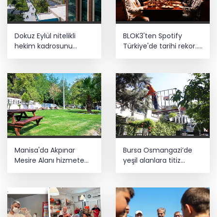
Dokuz Eylül nitelikli
BLOK3'ten Spotify
hekim kadrosunu
Türkiye'de tarihi rekor...
güçlendirdi
Albümdeki 10 şarkının
tamamı Top 50'ye girdi
Manisa'da Akpınar
Bursa Osmangazi’de
Mesire Alanı hizmete
yeşil alanlara titiz
açılıyor
koruma