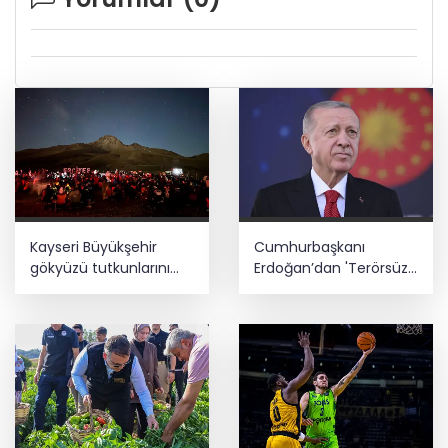
Kayseri Büyükşehir
Cumhurbaşkanı
gökyüzü tutkunlarını
Erdoğan’dan 'Terörsüz
Erciyes'te buluşturacak
Türkiye' mesajı