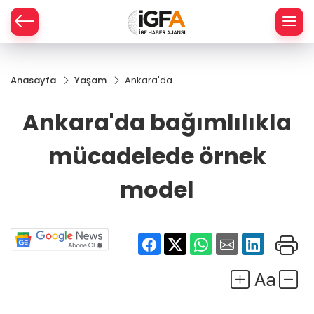
Anasayfa
Yaşam
Ankara'da
ÇE
bağımlılıkla
mücadelede
Ankara'da bağımlılıkla
örnek model
RAY
mücadelede örnek
SPOR
model
R