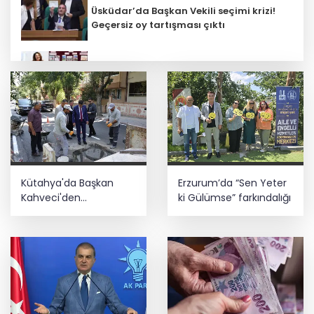
Üsküdar’da Başkan Vekili seçimi krizi!
Geçersiz oy tartışması çıktı
Öğretmenlerin il içi atama sonuçları
açıklandı
Başkan Aydın, Osmangazi Doğancı’da
talepleri dinledi
İnşaatta dijital dönem başlıyor... Ruhsat
Kütahya'da Başkan
Erzurum’da “Sen Yeter
projelerinde BIM ve e-PYS zorunluluğu
geliyor
Kahveci'den
ki Gülümse” farkındalığı
çalışmalara yakın
mercek
Üsküdar’da seçimi CHP’nin adayı Sibel
Tan Çetinkaya kazandı