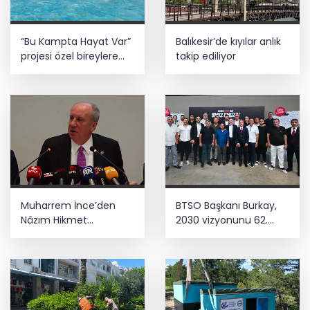
“Bu Kampta Hayat Var”
Balıkesir’de kıyılar anlık
projesi özel bireylere
takip ediliyor
yaz tatili sunuyor
Muharrem İnce’den
BTSO Başkanı Burkay,
Nâzım Hikmet
2030 vizyonunu 62.
göndermeli paylaşım:
Meslek Komitesi ile
Vatan hainliğine
değerlendirdi
devam ediyor hâlâ