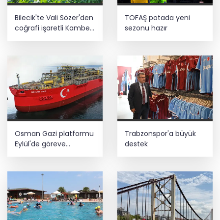
Bilecik'te Vali Sözer'den
TOFAŞ potada yeni
coğrafi işaretli Kamber
sezonu hazır
Biberi hasadı
Osman Gazi platformu
Trabzonspor'a büyük
Eylül'de göreve
destek
başlayacak... Gabar’da
günlük petrol üretimi
83 bin 200 varile ulaştı