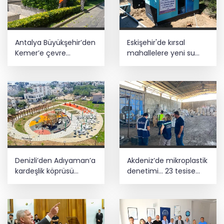
Antalya Büyükşehir’den
Eskişehir'de kırsal
Kemer’e çevre
mahallelere yeni su
düzenleme
depoları
Denizli’den Adıyaman’a
Akdeniz’de mikroplastik
kardeşlik köprüsü
denetimi... 23 tesise
kuruldu
47,6 milyon TL ceza!