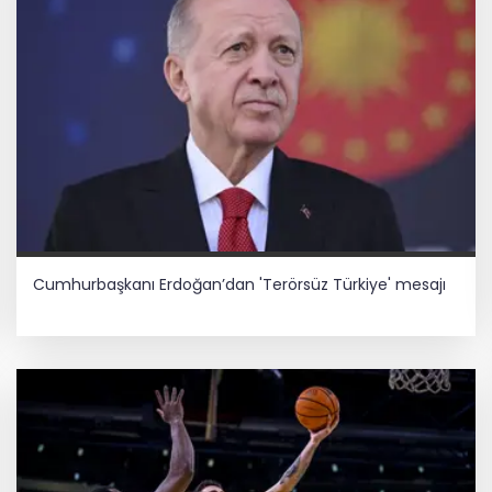
Cumhurbaşkanı Erdoğan’dan 'Terörsüz Türkiye' mesajı