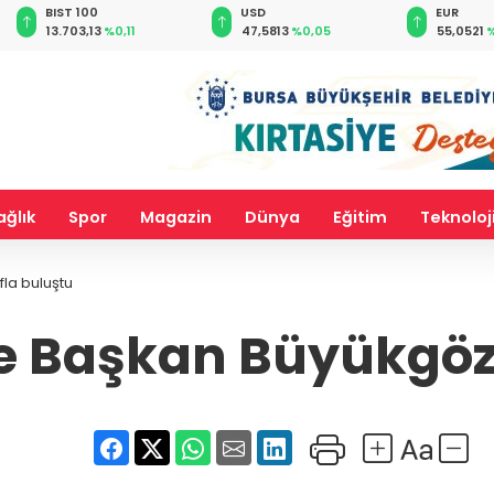
BIST 100
USD
EUR
13.703,13
%0,11
47,5813
%0,05
55,0521
%
ağlık
Spor
Magazin
Dünya
Eğitim
Teknoloj
la buluştu
e Başkan Büyükgöz