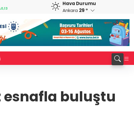
Hava Durumu
GBP
CHF
0,13
64,1793
%0,16
58,9242
%0,01
Ankara
29 °
i
 esnafla buluştu