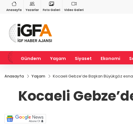
VND
GAU/TRY
6
%0,37
0,0018
%0,15
6.527,28
%0,48
Anasayfa
Yazarlar
Foto Galeri
Video Galeri
Gündem
Yaşam
Siyaset
Ekonomi
S
Anasayfa
Yaşam
Kocaeli Gebze’de Başkan Büyükgöz esnaf
Kocaeli Gebze’d