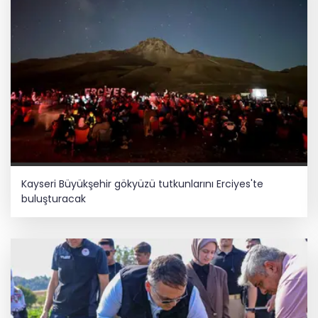
Kayseri Büyükşehir gökyüzü tutkunlarını Erciyes'te
buluşturacak