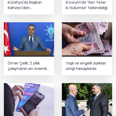
Kütahya'da Başkan
Erzurum’da “Sen Yeter
projelerinde BIM ve e-PYS zorunluluğu
Kahveci'den
ki Gülümse” farkındalığı
geliyor
çalışmalara yakın
mercek
Üsküdar’da seçimi CHP’nin adayı Sibel
Tan Çetinkaya kazandı
Ömer Çelik: 2 yıllık
Yaşlı ve engelli aylıkları
çalışmanın en önemli
artışlı hesaplarda
aşamasındayız