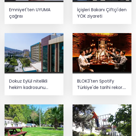
Emniyet'ten UYUMA
İçişleri Bakanı Çiftçi'den
çağrısı
YÖK ziyareti
Dokuz Eylül nitelikli
BLOK3'ten Spotify
hekim kadrosunu
Türkiye'de tarihi rekor...
güçlendirdi
Albümdeki 10 şarkının
tamamı Top 50'ye girdi