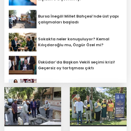
Bursa İnegöl Millet Bahçesi’nde üst yapı
çalışmaları başladı
Sokakta neler konuşuluyor? Kemal
Kılıçdaroğlu mu, Özgür Özel mi?
Üsküdar’da Başkan Vekili seçimi krizi!
Geçersiz oy tartışması çıktı
Öğretmenlerin il içi atama sonuçları
açıklandı
Başkan Aydın, Osmangazi Doğancı’da
talepleri dinledi
İnşaatta dijital dönem başlıyor... Ruhsat