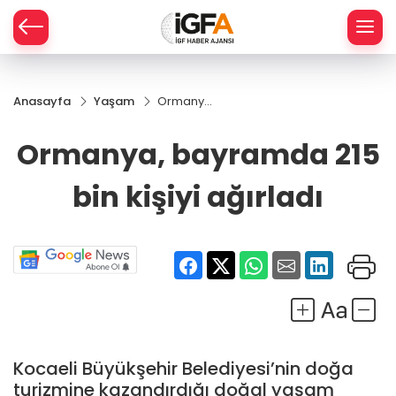
Anasayfa
Yaşam
Ormanya,
ÇE
bayramda
215 bin
Ormanya, bayramda 215
kişiyi
RAY
ağırladı
bin kişiyi ağırladı
SPOR
R
Kocaeli Büyükşehir Belediyesi’nin doğa
turizmine kazandırdığı doğal yaşam