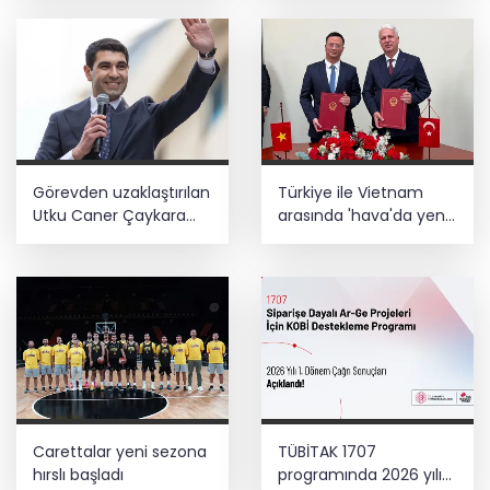
Görevden uzaklaştırılan
Türkiye ile Vietnam
Utku Caner Çaykara
arasında 'hava'da yeni
hakkında tahliye kararı
dönem... Sefer
kapasitesi artırıldı
Carettalar yeni sezona
TÜBİTAK 1707
hırslı başladı
programında 2026 yılı