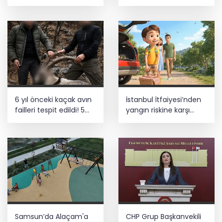
ilk dönem sonuçları
açıklandı
6 yıl önceki kaçak avın
İstanbul İtfaiyesi’nden
failleri tespit edildi! 5
yangın riskine karşı
yaban keçisi için ceza
videolu uyarı
uygulandı
Samsun’da Alaçam'a
CHP Grup Başkanvekili