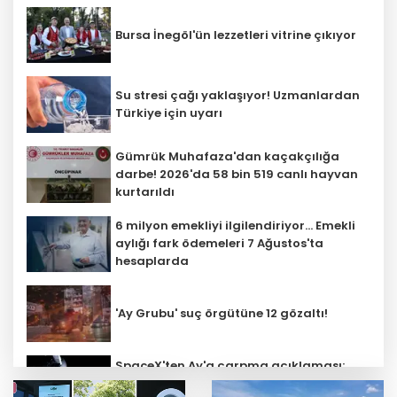
Bursa İnegöl'ün lezzetleri vitrine çıkıyor
Su stresi çağı yaklaşıyor! Uzmanlardan
Türkiye için uyarı
Gümrük Muhafaza'dan kaçakçılığa
darbe! 2026'da 58 bin 519 canlı hayvan
kurtarıldı
6 milyon emekliyi ilgilendiriyor... Emekli
aylığı fark ödemeleri 7 Ağustos'ta
hesaplarda
'Ay Grubu' suç örgütüne 12 gözaltı!
SpaceX'ten Ay'a çarpma açıklaması:
Sorumlu uzay operasyonları için