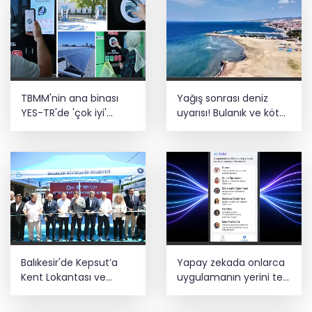
çalışıyoruz
Bozcaada mercan resifleri için koruma
seferberliği... 180 deniz canlısı türü kayıt
altına alındı
Türk F-16'ları NATO görevi için
TBMM'nin ana binası
Yağış sonrası deniz
Estonya'da... MSB yerli savunma
sistemleriyle güçleniyor
YES-TR'de 'çok iyi'
uyarısı! Bulanık ve kötü
olarak sertifikalandırıldı
kokulu suda yüzmeyin
Teröristler teslim olmaya devam
ediyor... Hudutlarda 490 kişi yakalandı
Balıkesir'de Kepsut’a
Yapay zekada onlarca
Kent Lokantası ve
uygulamanın yerini tek
altyapı desteği
asistan alabilir