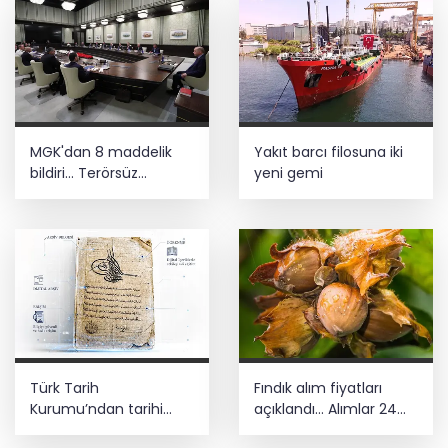
MGK'dan 8 maddelik
Yakıt barcı filosuna iki
bildiri... Terörsüz
yeni gemi
Türkiye, bölgesel
güvenlik ve Gazze
mesajı
Türk Tarih
Fındık alım fiyatları
Kurumu’ndan tarihi
açıklandı... Alımlar 24
içerikler tek platformda
Ağustos'ta başlıyor