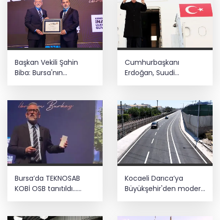
Başkan Vekili Şahin
Cumhurbaşkanı
Biba: Bursa'nın
Erdoğan, Suudi
geleceğini bütüncül
Arabistan yolcusu
anlayışla planlıyoruz
Bursa’da TEKNOSAB
Kocaeli Darıca’ya
KOBİ OSB tanıtıldı...
Büyükşehir'den modern
Bursa’nın kalkınma
ulaşım yatırımı
yolculuğunda yeni
dönem