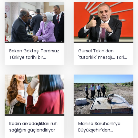
Bakan Göktaş: Terörsüz
Gürsel Tekin’den
Türkiye tarihi bir
'tutarlılık' mesajı... Tarihi
adımdır
meselelerde pusula
net olmalı
Kadın arkadaşlıkları ruh
Manisa Saruhanlı’ya
sağlığını güçlendiriyor
Büyükşehir’den
tarımsal destek