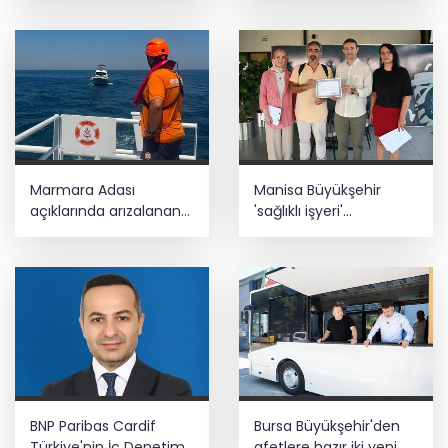
Marmara Adası
Manisa Büyükşehir
açıklarında arızalanan
'sağlıklı işyeri'
tekne kurtarıldı
sertifikasına kavuştu
BNP Paribas Cardif
Bursa Büyükşehir'den
Türkiye'nin İç Denetim
afetlere hazır iki yeni