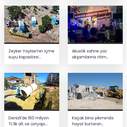
İzmir Tire lokantalarında yeni dönem
başlıyor
Zeyker Yaylası’nın içme
Akustik sahne yaz
suyu kapasitesi
akşamlarına ritim
güçlendirildi
katıyor
Denizli'de 160 milyon
Kaçak bina yıkımında
TL’lik alt ve üstyapı
hayat kurtaran