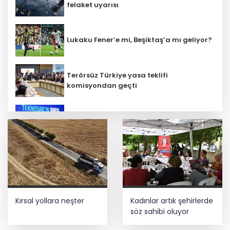
felaket uyarısı
Lukaku Fener’e mi, Beşiktaş’a mı geliyor?
Terörsüz Türkiye yasa teklifi
komisyondan geçti
İbrahim Burkay seçimlerde açık ara
önde! Dev lansmanda neler oldu?
İş Bankası Grubu üst yönetiminde görev
değişimi
Kırsal yollara neşter
Kadınlar artık şehirlerde
Trabzon iklim ve enerji ağında
söz sahibi oluyor