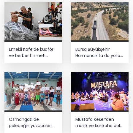
Emekli Kafe’de kuaför
Bursa Büyükşehir
ve berber hizmeti
Harmancık’ta da yolları
başladı
yeniliyor
Osmangazi’de
Mustafa Keser’den
geleceğin yüzücüleri
müzik ve kahkaha dolu
sertifikalarını aldı
gece