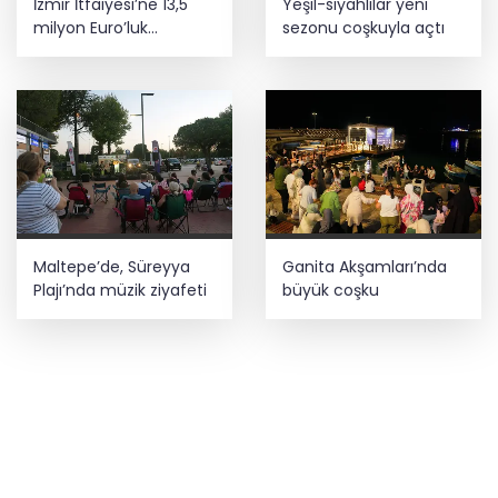
İzmir İtfaiyesi’ne 13,5
Yeşil-siyahlılar yeni
milyon Euro’luk
sezonu coşkuyla açtı
teknoloji yatırımı
Maltepe’de, Süreyya
Ganita Akşamları’nda
Plajı’nda müzik ziyafeti
büyük coşku