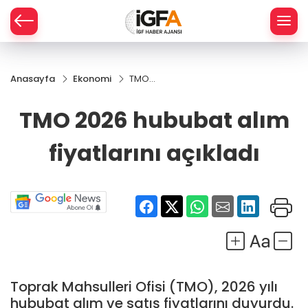
Anasayfa
Ekonomi
TMO
ÇE
2026
hububat
TMO 2026 hububat alım
alım
RAY
fiyatlarını
fiyatlarını açıkladı
açıkladı
SPOR
R
Toprak Mahsulleri Ofisi (TMO), 2026 yılı
hububat alım ve satış fiyatlarını duyurdu.