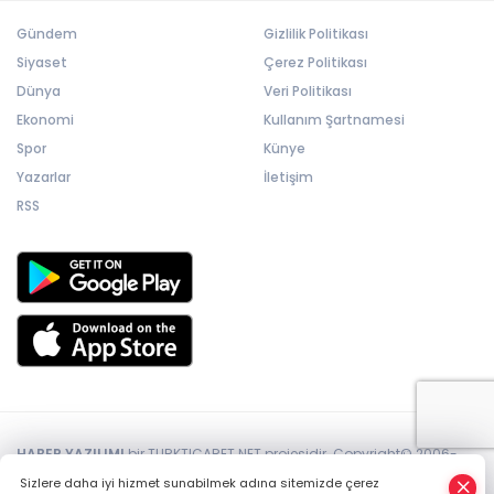
Gündem
Gizlilik Politikası
Siyaset
Çerez Politikası
Dünya
Veri Politikası
Ekonomi
Kullanım Şartnamesi
Spor
Künye
Yazarlar
İletişim
RSS
HABER YAZILIMI
bir TURKTICARET.NET projesidir. Copyright© 2006-
2026 Tüm hakları saklıdır.
Sizlere daha iyi hizmet sunabilmek adına sitemizde çerez