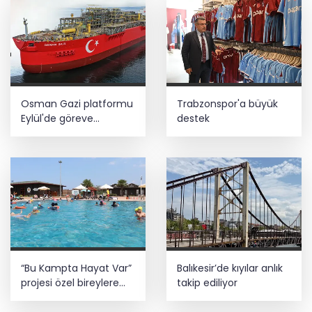
Osman Gazi platformu
Trabzonspor'a büyük
Eylül'de göreve
destek
başlayacak... Gabar’da
günlük petrol üretimi
83 bin 200 varile ulaştı
“Bu Kampta Hayat Var”
Balıkesir’de kıyılar anlık
projesi özel bireylere
takip ediliyor
yaz tatili sunuyor