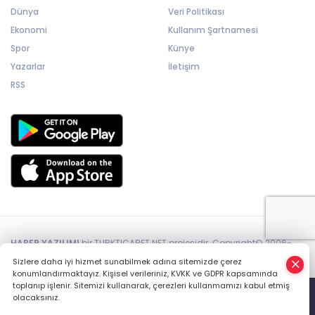
Dünya
Veri Politikası
Ekonomi
Kullanım Şartnamesi
Spor
Künye
Yazarlar
İletişim
RSS
HABER YAZILIMI
bir TURKTICARET.NET projesidir. Copyright© 2006-
2026 Tüm hakları saklıdır.
Sizlere daha iyi hizmet sunabilmek adına sitemizde çerez
konumlandırmaktayız. Kişisel verileriniz, KVKK ve GDPR kapsamında
toplanıp işlenir. Sitemizi kullanarak, çerezleri kullanmamızı kabul etmiş
olacaksınız.