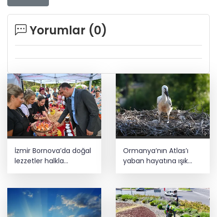
Yorumlar (
0
)
İzmir Bornova’da doğal
Ormanya’nın Atlas’ı
lezzetler halkla
yaban hayatına ışık
buluşuyor
tutacak