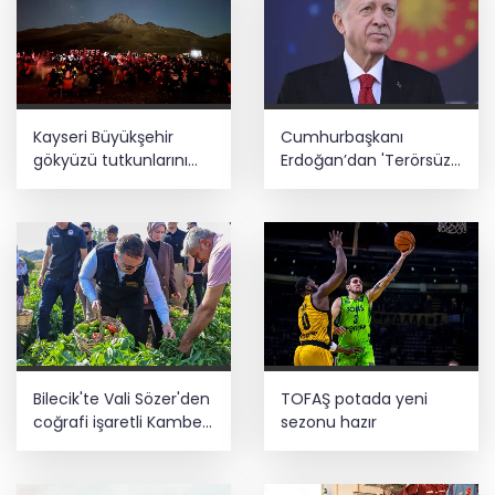
Kayseri Büyükşehir
Cumhurbaşkanı
gökyüzü tutkunlarını
Erdoğan’dan 'Terörsüz
Erciyes'te buluşturacak
Türkiye' mesajı
Bilecik'te Vali Sözer'den
TOFAŞ potada yeni
coğrafi işaretli Kamber
sezonu hazır
Biberi hasadı