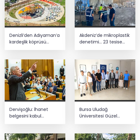
Denizli’den Adıyaman’a
Akdeniz’de mikroplastik
kardeşlik köprüsü
denetimi... 23 tesise
kuruldu
47,6 milyon TL ceza!
Dervişoğlu: İhanet
Bursa Uludağ
belgesini kabul
Üniversitesi Güzel
etmeyeceğiz
Sanatlar Fakültesi
Mudanya'dan ayrıldı!