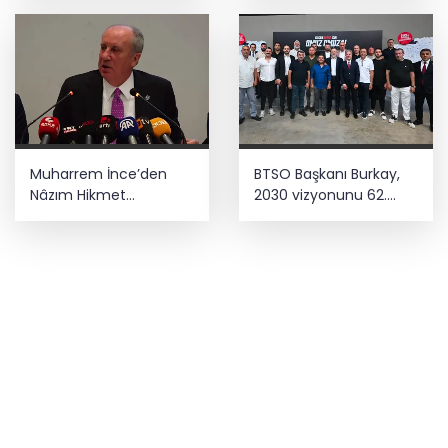
Muharrem İnce’den
BTSO Başkanı Burkay,
Nâzım Hikmet
2030 vizyonunu 62.
göndermeli paylaşım:
Meslek Komitesi ile
Vatan hainliğine
değerlendirdi
devam ediyor hâlâ