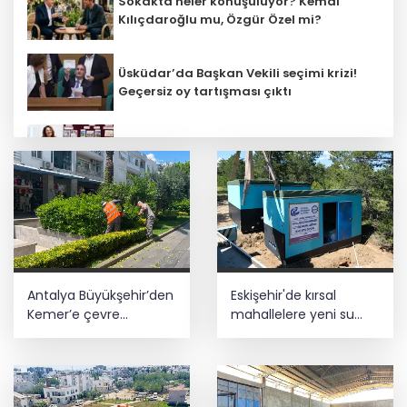
Sokakta neler konuşuluyor? Kemal
Kılıçdaroğlu mu, Özgür Özel mi?
Üsküdar’da Başkan Vekili seçimi krizi!
Geçersiz oy tartışması çıktı
Öğretmenlerin il içi atama sonuçları
açıklandı
İnşaatta dijital dönem başlıyor... Ruhsat
projelerinde BIM ve e-PYS zorunluluğu
geliyor
Başkan Aydın, Osmangazi Doğancı’da
Antalya Büyükşehir’den
Eskişehir'de kırsal
talepleri dinledi
Kemer’e çevre
mahallelere yeni su
düzenleme
depoları
Üsküdar’da seçimi CHP’nin adayı Sibel
Tan Çetinkaya kazandı