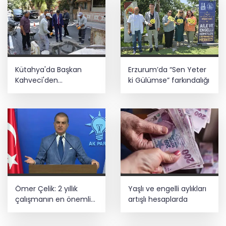
Kütahya'da Başkan
Erzurum’da “Sen Yeter
Kahveci'den
ki Gülümse” farkındalığı
çalışmalara yakın
mercek
Ömer Çelik: 2 yıllık
Yaşlı ve engelli aylıkları
çalışmanın en önemli
artışlı hesaplarda
aşamasındayız