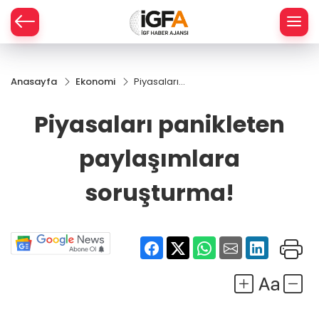
Anasayfa
Ekonomi
Piyasaları
ÇE
panikleten
paylaşımlara
Piyasaları panikleten
soruşturma!
RAY
paylaşımlara
SPOR
soruşturma!
R