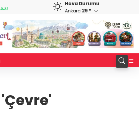
Hava Durumu
CHF
CAD
0,22
58,7303
%-0,33
33,9365
%-0,02
Ankara
29 °
i
'Çevre'