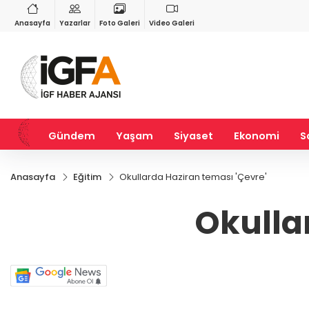
GAU/TRY
BIST 100
%0,15
6.533,68
%0,58
13.780,77
%0,57
Anasayfa
Yazarlar
Foto Galeri
Video Galeri
Gündem
Yaşam
Siyaset
Ekonomi
S
Anasayfa
Eğitim
Okullarda Haziran teması 'Çevre'
Okulla