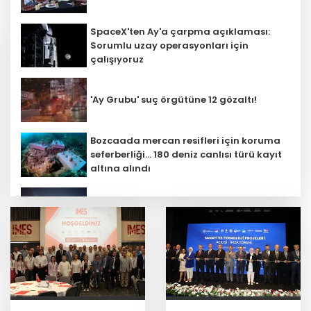
SpaceX'ten Ay'a çarpma açıklaması:
Sorumlu uzay operasyonları için
çalışıyoruz
'Ay Grubu' suç örgütüne 12 gözaltı!
Bozcaada mercan resifleri için koruma
seferberliği... 180 deniz canlısı türü kayıt
altına alındı
Kayseri Büyükşehir gökyüzü tutkunlarını
Erciyes'te buluşturacak
MGK bugün toplanıyor... Gündem
'Terörsüz Türkiye'
Teröristler teslim olmaya devam