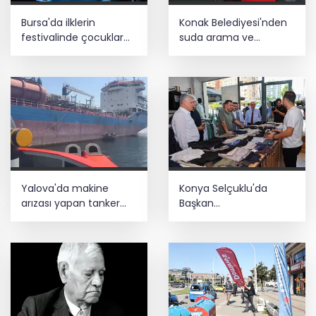
Bursa'da ilklerin
Konak Belediyesi'nden
festivalinde çocuklar
suda arama ve
da şen şakrak
kurtarma eğitimi
Yalova'da makine
Konya Selçuklu'da
arızası yapan tanker
Başkan
güvenli bölgeye çekildi
Pekyatırmacı'dan
esnaf ziyareti