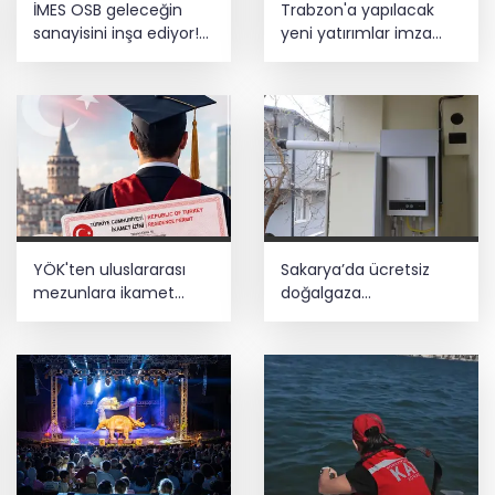
İMES OSB geleceğin
Trabzon'a yapılacak
ediyor... Hudutlarda 490 kişi yakalandı
sanayisini inşa ediyor!
yeni yatırımlar imza
Sanayinin geleceği
altına alındı
İMES OSB'de konuşuldu
Mardin Kızıltepe Meclis Platformu’ndan
'sanal kumar' alarmı!
YÖK'ten uluslararası
Sakarya’da ücretsiz
mezunlara ikamet
doğalgaza
kolaylığı... Süre 2 yıla
kavuşacaklar
kadar uzatılabilecek