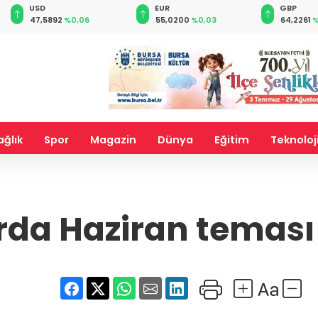
USD
EUR
GBP
47,5892
%0,06
55,0200
%0,03
64,2261
%
ağlık
Spor
Magazin
Dünya
Eğitim
Teknoloj
rda Haziran teması 