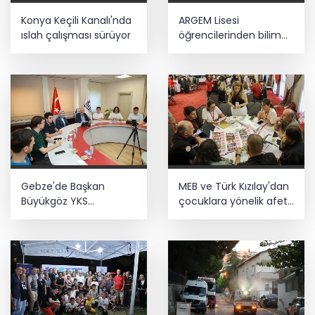
Yaşlı ve engelli aylıkları artışlı
Konya Keçili Kanalı'nda
ARGEM Lisesi
hesaplarda
ıslah çalışması sürüyor
öğrencilerinden bilim
ve teknolojide çifte
başarı
Akdeniz’de mikroplastik denetimi... 23
tesise 47,6 milyon TL ceza!
Gebze'de Başkan
MEB ve Türk Kızılay'dan
Büyükgöz YKS
çocuklara yönelik afet
şampiyonlarını ağırladı
farkındalık çalıştayı