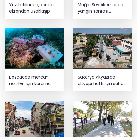
Yaz tatilinde çocuklar
Muğla Seydikemer'de
ekrandan uzaklaşıp
yangın sonrası
hareketle buluşuyor
seferberlik
Bozcaada mercan
Sakarya Akyazı’da
resifleri için koruma
altyapı hattı için saha
seferberliği... 180 deniz
çalışmaları başladı
canlısı türü kayıt altına
alındı