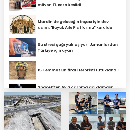
milyon TL ceza kesildi
Mardin'de geleceğin inşası için dev
adım: "Büyük Aile Platformu" kuruldu
Su stresi çağı yaklaşıyor! Uzmanlardan
Türkiye için uyarı
15 Temmuz'un firari teröristi tutuklandı!
SpaceX'ten Ay'a çarpma açıklaması:
Sorumlu uzay operasyonları için
çalışıyoruz
'Ay Grubu' suç örgütüne 12 gözaltı!