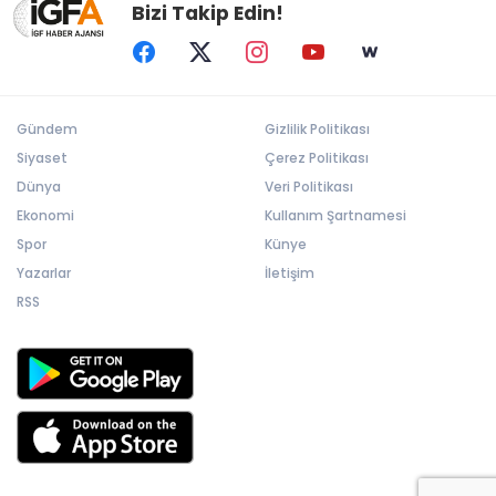
Bizi Takip Edin!
Gündem
Gizlilik Politikası
Siyaset
Çerez Politikası
Dünya
Veri Politikası
Ekonomi
Kullanım Şartnamesi
Spor
Künye
Yazarlar
İletişim
RSS