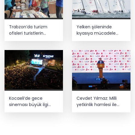
Trabzon’da turizm
Yelken şöleninde
ofisleri turistlerin
kıyasıya mücadele
rehberi oluyor
başlıyor
Kocaeli’de gece
Cevdet Yılmaz: Milli
sineması büyük ilgi
yetkinlik hamlesi ile
görüyor
insan kaynağını
güçlendiriyoruz