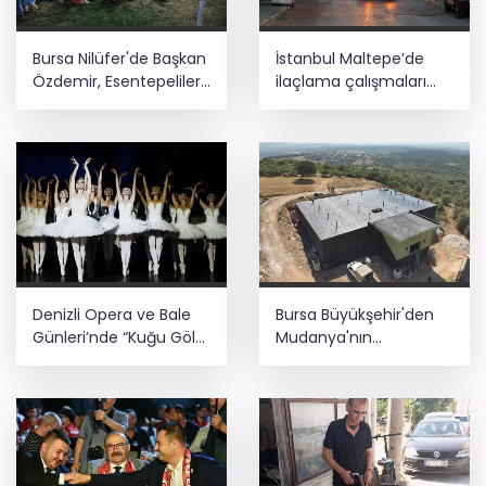
Bursa Nilüfer'de Başkan
İstanbul Maltepe’de
Özdemir, Esentepeliler’i
ilaçlama çalışmaları
dinledi
sürüyor
Denizli Opera ve Bale
Bursa Büyükşehir'den
Günleri’nde “Kuğu Gölü”
Mudanya'nın
büyüsü
altyapısına güçlü
yatırım