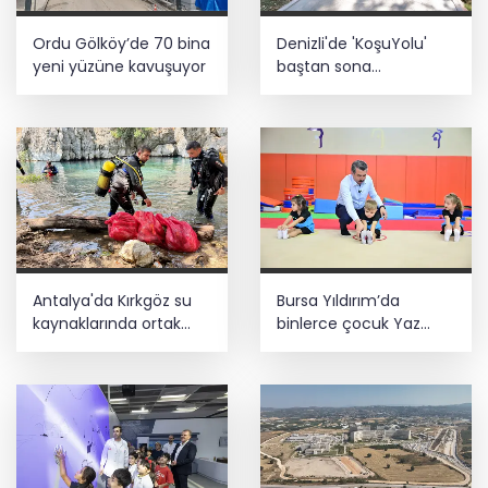
Ordu Gölköy’de 70 bina
Denizli'de 'KoşuYolu'
yeni yüzüne kavuşuyor
baştan sona
yenileniyor
Antalya'da Kırkgöz su
Bursa Yıldırım’da
kaynaklarında ortak
binlerce çocuk Yaz
koruma seferberliği
Spor Okullarında
buluşuyor