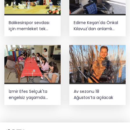
Balıkesirspor sevdası
Edirne Keşan'da Önkal
için memleket tek
Kılavuz'dan anlamlı
yürek
çalışma
İzmir Efes Selçuk'ta
Av sezonu 18
engelsiz yaşamda
Ağustos’ta açılacak
üreterek güçleniyorlar