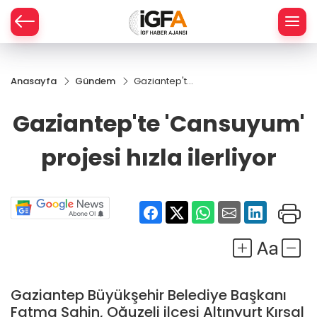
Anasayfa
Gündem
Gaziantep'te
ÇE
'Cansuyum'
projesi hızla
Gaziantep'te 'Cansuyum'
ilerliyor
RAY
projesi hızla ilerliyor
SPOR
R
Gaziantep Büyükşehir Belediye Başkanı
Fatma Şahin, Oğuzeli ilçesi Altınyurt Kırsal