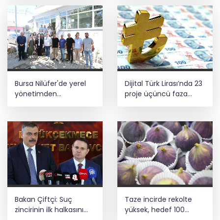
5 ilde kuvvetli yağış, Marmara ve Ege’de
rüzgar alarmı!
Bursa Nilüfer'de yerel
Dijital Türk Lirası’nda 23
yönetimden
proje üçüncü faza
mahallelerde yerinde
geçti
inceleme
Bakan Çiftçi: Suç
Taze incirde rekolte
zincirinin ilk halkasını
yüksek, hedef 100