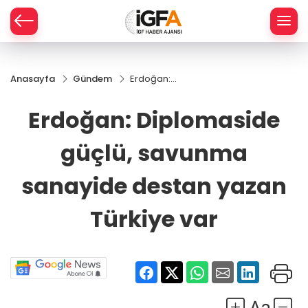
Anasayfa
Gündem
Erdoğan:
ÇE
Diplomaside
güçlü,
Erdoğan: Diplomaside
savunma
RAY
sanayide
güçlü, savunma
destan
SPOR
yazan
Türkiye var
sanayide destan yazan
R
Türkiye var