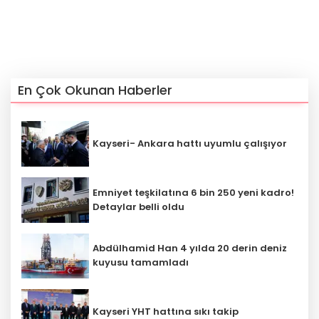
En Çok Okunan Haberler
Kayseri- Ankara hattı uyumlu çalışıyor
Emniyet teşkilatına 6 bin 250 yeni kadro!
Detaylar belli oldu
Abdülhamid Han 4 yılda 20 derin deniz
kuyusu tamamladı
Kayseri YHT hattına sıkı takip