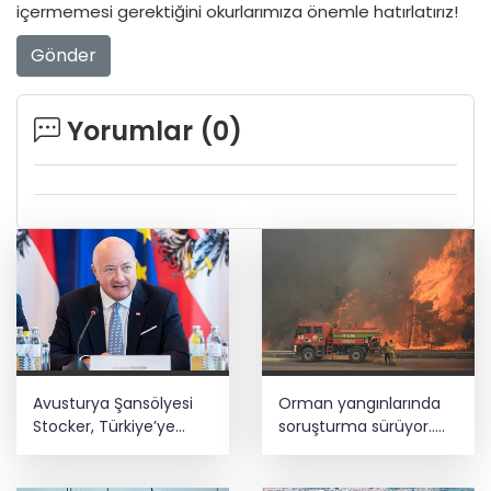
içermemesi gerektiğini okurlarımıza önemle hatırlatırız!
Gönder
Yorumlar (
0
)
Avusturya Şansölyesi
Orman yangınlarında
Stocker, Türkiye’ye
soruşturma sürüyor..
geliyor
34 şüpheliden 9'u
tutuklandı