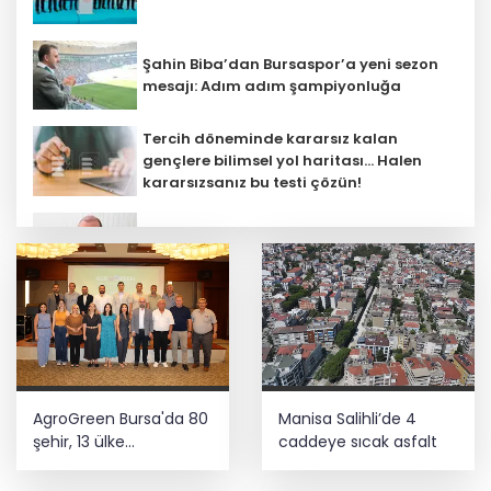
Şahin Biba’dan Bursaspor’a yeni sezon
mesajı: Adım adım şampiyonluğa
Tercih döneminde kararsız kalan
gençlere bilimsel yol haritası... Halen
kararsızsanız bu testi çözün!
Menderes Belediye Başkanı İlkay Çiçek
görevden uzaklaştırıldı
Çocuk adalet sisteminde yeni dönem
Üniversitelerde yeni dönem! Akademik
AgroGreen Bursa'da 80
Manisa Salihli’de 4
sahtekârlığa hapis, öğrencilere dönüş
yolu
şehir, 13 ülke
caddeye sıcak asfalt
ağırlayacak