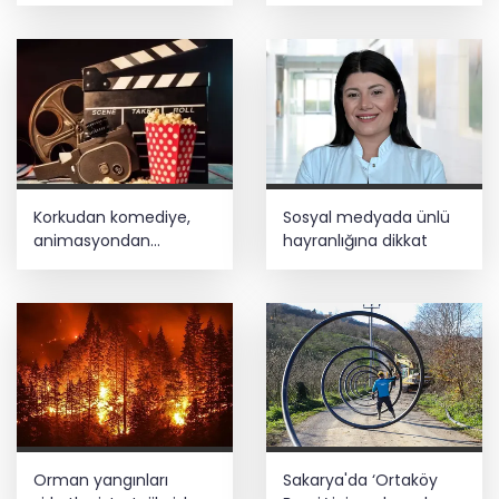
kıracağız
milyon dolar
Korkudan komediye,
Sosyal medyada ünlü
animasyondan
hayranlığına dikkat
dramaya 6 yeni film
vizyonda
Orman yangınları
Sakarya'da ‘Ortaköy