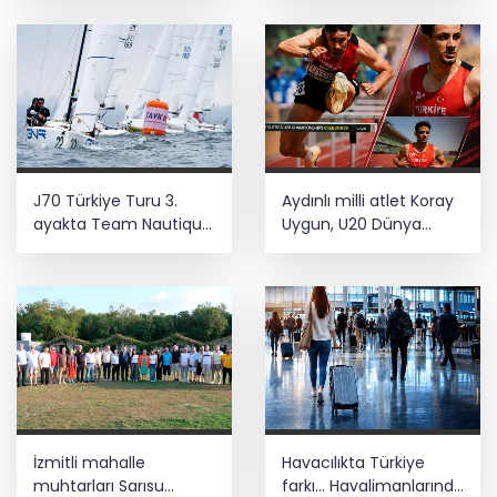
J70 Türkiye Turu 3.
Aydınlı milli atlet Koray
ayakta Team Nautique
Uygun, U20 Dünya
Yachting
Şampiyonası’nda yarı
şampiyonluğu elde etti
finalde
İzmitli mahalle
Havacılıkta Türkiye
muhtarları Sarısu
farkı... Havalimanlarında