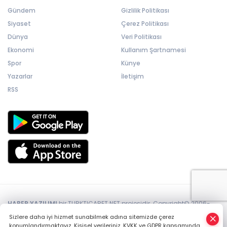
Gündem
Gizlilik Politikası
Siyaset
Çerez Politikası
Dünya
Veri Politikası
Ekonomi
Kullanım Şartnamesi
Spor
Künye
Yazarlar
İletişim
RSS
HABER YAZILIMI
bir TURKTICARET.NET projesidir. Copyright© 2006-
2026 Tüm hakları saklıdır.
Sizlere daha iyi hizmet sunabilmek adına sitemizde çerez
konumlandırmaktayız. Kişisel verileriniz, KVKK ve GDPR kapsamında