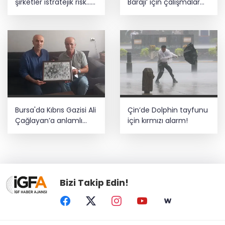
şirketler istratejik risk...
Barajı’ için çalışmalar
Sigorta açığı büyüyor
başladı
Bursa'da Kıbrıs Gazisi Ali
Çin’de Dolphin tayfunu
Çağlayan’a anlamlı
için kırmızı alarm!
ziyaret
Bizi Takip Edin!