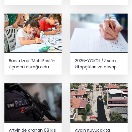
Gençlik Kampı’nda
7 ayda 138,7 milyon
ağırlandı
yolcu
Bursa İznik 'MobilFest'in
2026-YÖKDİL/2 soru
üçüncü durağı oldu
kitapçıkları ve cevap
anahtarları yayımlandı
Artvin’de aranan 68 kişi
Aydın Kuyucak’ta