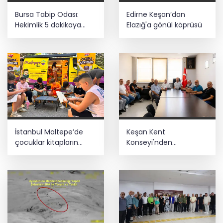
Bursa Tabip Odası:
Edirne Keşan’dan
Hekimlik 5 dakikaya
Elazığ'a gönül köprüsü
sığmaz
İstanbul Maltepe’de
Keşan Kent
çocuklar kitapların
Konseyi'nden
renkli dünyasında
muhtarlara nezaket
ziyareti