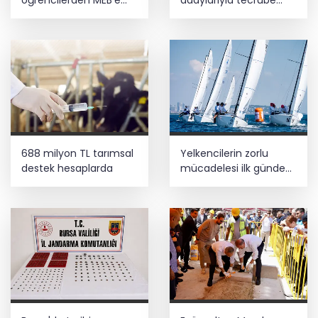
öğrencilerden MEB'e
adaylarıyla tecrübe
ziyaret
paylaştı
688 milyon TL tarımsal
Yelkencilerin zorlu
destek hesaplarda
mücadelesi ilk günde
nefes kesti