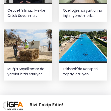
Cevdet Yılmaz: Mekke
Özel öğrenci yurtlarına
Ortak Savunma
ilişkin yönetmelik
Anlaşması bölgesel
değişikliği... Geçiş süresi
güvenliğe katkı
uzatıldı
sağlayacak
Muğla Seydikemer’de
Eskişehir'de Kentpark
yaralar hızla sarılıyor
Yapay Plajı yeni
sezonda hizmete açıldı
Bizi Takip Edin!