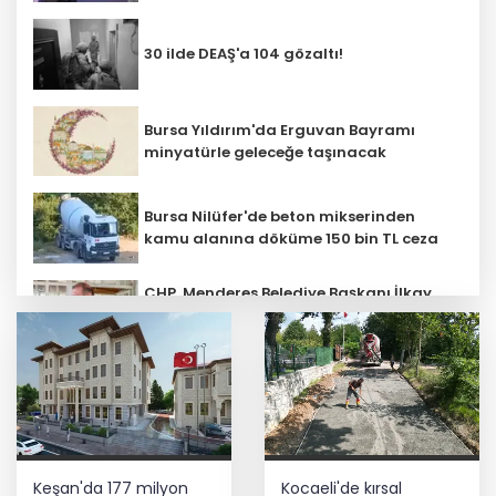
30 ilde DEAŞ'a 104 gözaltı!
Bursa Yıldırım'da Erguvan Bayramı
minyatürle geleceğe taşınacak
Bursa Nilüfer'de beton mikserinden
kamu alanına döküme 150 bin TL ceza
CHP, Menderes Belediye Başkanı İlkay
Çiçek'i kesin ihraç talebiyle disipline
sevk etti
Ankara'da uyuşturucu ve fuhuş 8
gözaltı
E-KİP’e Türkiye’nin Dijital Dönüşüm
Keşan'da 177 milyon
Kocaeli'de kırsal