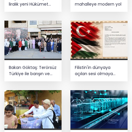
Ödülü... Kamu kategorisinde zirvede
liralık yeni Hükümet
mahalleye modern yol
Konağı'nın temeli atıldı
Cumhurbaşkanı Erdoğan, Suudi
Arabistan yolcusu
Bakan Göktaş: Terörsüz
Filistin'in dünyaya
Türkiye ile barışın ve
açılan sesi olmaya
istikrarın güçlendiği
devam edeceğiz
gelecek hedefliyoruz