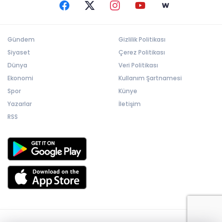
Gündem
Gizlilik Politikası
Siyaset
Çerez Politikası
Dünya
Veri Politikası
Ekonomi
Kullanım Şartnamesi
Spor
Künye
Yazarlar
İletişim
RSS