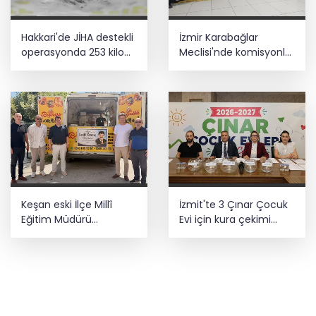
Hakkari'de JİHA destekli
İzmir Karabağlar
operasyonda 253 kilo
Meclisi'nde komisyonlar
esrar ele geçirildi
yeniden şekillendi
Keşan eski İlçe Millî
İzmit'te 3 Çınar Çocuk
Eğitim Müdürü
Evi için kura çekimi
vefatının yıl
gerçekleştirildi
dönümünde anıldı