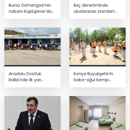
Bursa Osmangazi’nin
İlaç denetiminde
nabzını Küplüpınar'da
uluslararası standart
tuttu
dönemi
Anadolu Dostluk
Konya Büyükşehir’in
Rallisi'nde ilk yarı
baba-oğul kampı
tamamlandı
Ağustos'ta da sürecek