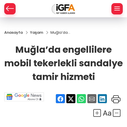
Anasayfa
Yaşam
Muğla’da
ÇE
engellilere
mobil
Muğla’da engellilere
tekerlekli
RAY
sandalye
mobil tekerlekli sandalye
tamir
SPOR
hizmeti
tamir hizmeti
R