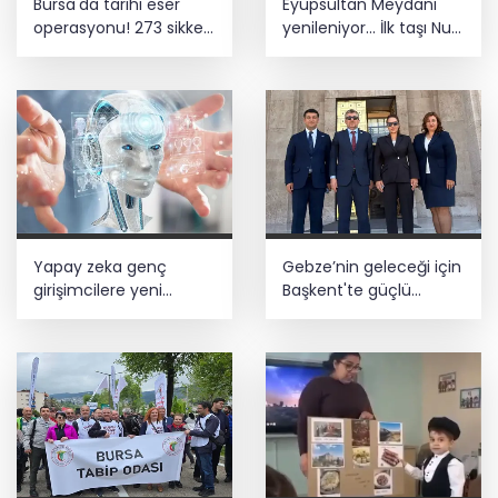
Bursa'da tarihi eser
Eyüpsultan Meydanı
operasyonu! 273 sikke
yenileniyor... İlk taşı Nuri
ve 18 obje ele geçirildi
Aslan koydu
Yapay zeka genç
Gebze’nin geleceği için
girişimcilere yeni
Başkent'te güçlü
kapılar açıyor
temaslar