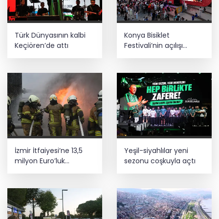
Türk Dünyasının kalbi
Konya Bisiklet
Keçiören’de attı
Festivali’nin açılışı
coşkuyla gerçekleşti
İzmir İtfaiyesi’ne 13,5
Yeşil-siyahlılar yeni
milyon Euro’luk
sezonu coşkuyla açtı
teknoloji yatırımı