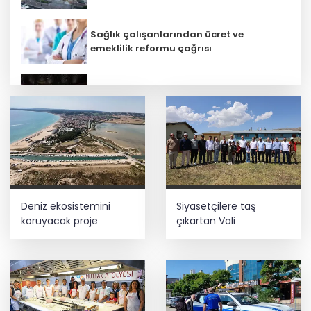
Sağlık çalışanlarından ücret ve
emeklilik reformu çağrısı
Depremde hasar görmüştü... Malatya
Arkeoloji Müzesi yenilendi
Kütahya Belediyesi personeline yapay
zeka eğitimi
HAYAT 112 Acil 800 bin indirmeyi aştı
Deniz ekosistemini
Siyasetçilere taş
koruyacak proje
çıkartan Vali
Terörsüz Türkiye yasa teklifi
komisyondan geçti
Gebzeli sporcu Akdeniz Oyunları'nda