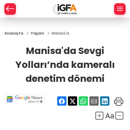
Anasayfa
Yaşam
Manisa'da
ÇE
Sevgi
Yolları’nda
Manisa'da Sevgi
kameralı
RAY
denetim
Yolları’nda kameralı
dönemi
SPOR
denetim dönemi
R