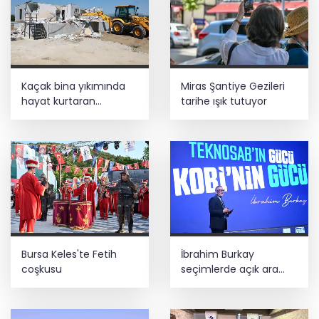
Kaçak bina yıkımında
Miras Şantiye Gezileri
hayat kurtaran
tarihe ışık tutuyor
müdahale
Bursa Keles'te Fetih
İbrahim Burkay
coşkusu
seçimlerde açık ara
önde! Dev lansmanda
neler oldu?