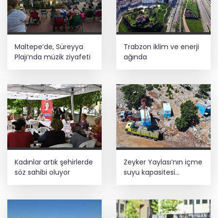
Maltepe’de, Süreyya
Trabzon iklim ve enerji
Plajı’nda müzik ziyafeti
ağında
Kadınlar artık şehirlerde
Zeyker Yaylası’nın içme
söz sahibi oluyor
suyu kapasitesi
güçlendirildi