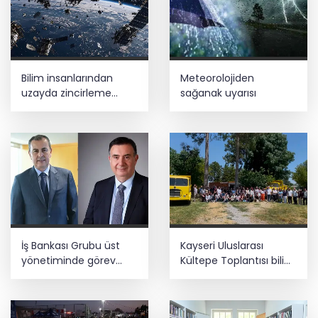
Bilim insanlarından
Meteorolojiden
uzayda zincirleme
sağanak uyarısı
felaket uyarısı
İş Bankası Grubu üst
Kayseri Uluslarası
yönetiminde görev
Kültepe Toplantısı bilim
değişimi
insanlarını buluşturdu