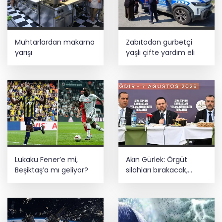
Türkiye'yi temsil edecek
Muhtarlardan makarna
Zabıtadan gurbetçi
yarışı
yaşlı çifte yardım eli
Lukaku Fener’e mi,
Akın Gürlek: Örgüt
Beşiktaş’a mı geliyor?
silahları bırakacak,
mağaraları boşaltacak