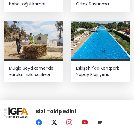
baba-oğul kampı
Ortak Savunma
Ağustos'ta da sürecek
Anlaşması bölgesel
güvenliğe katkı
sağlayacak
Muğla Seydikemer’de
Eskişehir'de Kentpark
yaralar hızla sarılıyor
Yapay Plajı yeni
sezonda hizmete açıldı
Bizi Takip Edin!