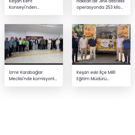
Keşan Kent
Hakkari'de JİHA destekli
Konseyi'nden
operasyonda 253 kilo
muhtarlara nezaket
esrar ele geçirildi
ziyareti
İzmir Karabağlar
Keşan eski İlçe Millî
Meclisi'nde komisyonlar
Eğitim Müdürü
yeniden şekillendi
vefatının yıl
dönümünde anıldı