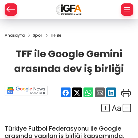
Anasayfa
Spor
TFF ile
ÇE
Google
Gemini
TFF ile Google Gemini
arasında
RAY
dev iş
arasında dev iş birliği
birliği
SPOR
R
Türkiye Futbol Federasyonu ile Google
arasında yapılan iş birliği kapsamında,