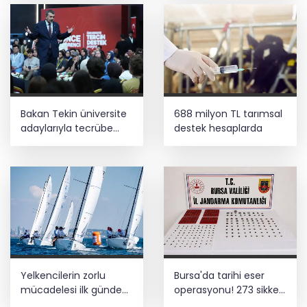
Bakan Tekin üniversite
688 milyon TL tarımsal
adaylarıyla tecrübe
destek hesaplarda
paylaştı
Yelkencilerin zorlu
Bursa'da tarihi eser
mücadelesi ilk günde
operasyonu! 273 sikke
nefes kesti
ve 18 obje ele geçirildi