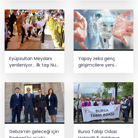
Eyüpsultan Meydanı
Yapay zeka genç
yenileniyor... İlk taşı Nuri
girişimcilere yeni
Aslan koydu
kapılar açıyor
Gebze’nin geleceği için
Bursa Tabip Odası:
Başkent'te güçlü
Hekimlik 5 dakikaya