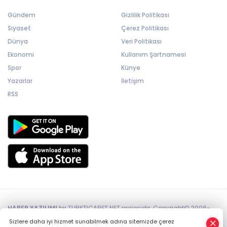
Gündem
Gizlilik Politikası
Siyaset
Çerez Politikası
Dünya
Veri Politikası
Ekonomi
Kullanım Şartnamesi
Spor
Künye
Yazarlar
İletişim
RSS
HABER YAZILIMI
bir TURKTICARET.NET projesidir. Copyright© 2006-
2026 Tüm hakları saklıdır.
Sizlere daha iyi hizmet sunabilmek adına sitemizde çerez