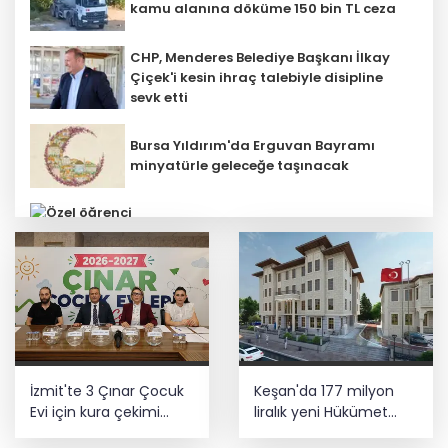
kamu alanına döküme 150 bin TL ceza
CHP, Menderes Belediye Başkanı İlkay
Çiçek'i kesin ihraç talebiyle disipline
sevk etti
Bursa Yıldırım'da Erguvan Bayramı
minyatürle geleceğe taşınacak
Özel öğrenci yurtlarına ilişkin
yönetmelik değişikliği... Geçiş süresi
uzatıldı
E-KİP’e Türkiye’nin Dijital Dönüşüm
İzmit'te 3 Çınar Çocuk
Keşan'da 177 milyon
Ödülü... Kamu kategorisinde zirvede
Evi için kura çekimi
liralık yeni Hükümet
gerçekleştirildi
Konağı'nın temeli atıldı