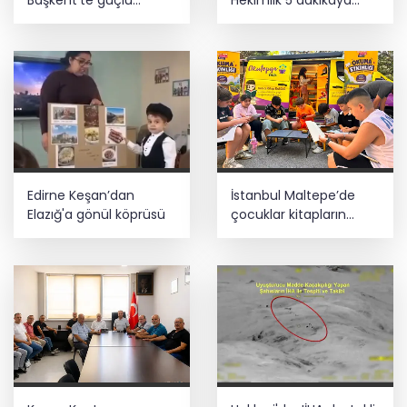
temaslar
sığmaz
Edirne Keşan’dan
İstanbul Maltepe’de
Elazığ'a gönül köprüsü
çocuklar kitapların
renkli dünyasında