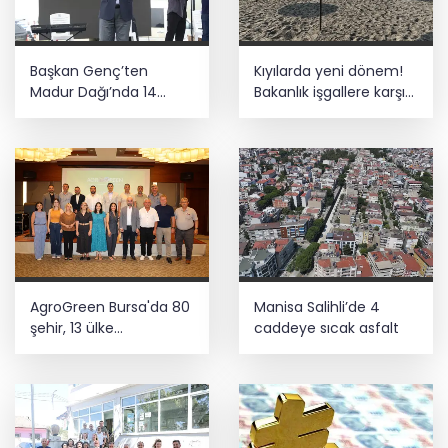
talimatı
Büyükelçiliklerde değişim... 4 ülkeye yeni
Başkan Genç’ten
Kıyılarda yeni dönem!
atama
Madur Dağı’nda 14
Bakanlık işgallere karşı
kilometrelik asfalt
devrede
müjdesi
Başkentte yavru zebranın adı ‘Pijamalı’
oldu
AgroGreen Bursa'da 80
Manisa Salihli’de 4
şehir, 13 ülke
caddeye sıcak asfalt
ağırlayacak