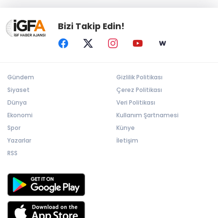
Bizi Takip Edin!
Gündem
Gizlilik Politikası
Siyaset
Çerez Politikası
Dünya
Veri Politikası
Ekonomi
Kullanım Şartnamesi
Spor
Künye
Yazarlar
İletişim
RSS