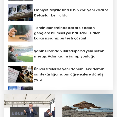
Emniyet teşkilatına 6 bin 250 yeni kadro!
Detaylar belli oldu
Tercih döneminde kararsız kalan
gençlere bilimsel yol haritası... Halen
kararsızsanız bu testi çözün!
Şahin Biba’dan Bursaspor’a yeni sezon
mesajı: Adım adım şampiyonluğa
Üniversitelerde yeni dönem! Akademik
sahtekârlığa hapis, öğrencilere dönüş
yolu
5 ilde kuvvetli yağış, Marmara ve Ege’de
rüzgar alarmı!
Galatasaray tribün liderine gözaltı