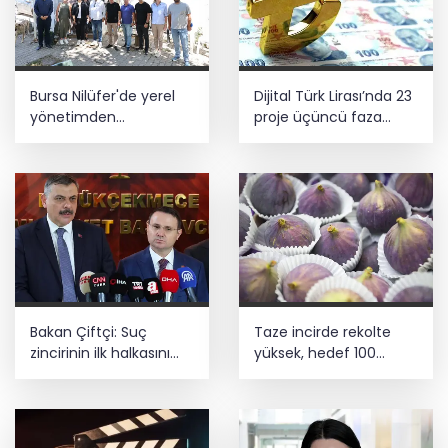
Bursa Nilüfer'de yerel
Dijital Türk Lirası’nda 23
yönetimden
proje üçüncü faza
mahallelerde yerinde
geçti
inceleme
Bakan Çiftçi: Suç
Taze incirde rekolte
zincirinin ilk halkasını
yüksek, hedef 100
kıracağız
milyon dolar