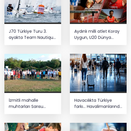
J70 Türkiye Turu 3.
Aydınlı milli atlet Koray
ayakta Team Nautique
Uygun, U20 Dünya
Yachting
Şampiyonası’nda yarı
şampiyonluğu elde etti
finalde
İzmitli mahalle
Havacılıkta Türkiye
muhtarları Sarısu
farkı... Havalimanlarında
Gençlik Kampı’nda
7 ayda 138,7 milyon
ağırlandı
yolcu