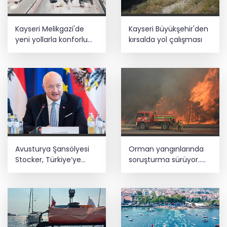
Kayseri Melikgazi'de
Kayseri Büyükşehir'den
yeni yollarla konforlu
kırsalda yol çalışması
ulaşım
Avusturya Şansölyesi
Orman yangınlarında
Stocker, Türkiye’ye
soruşturma sürüyor..
geliyor
34 şüpheliden 9'u
tutuklandı