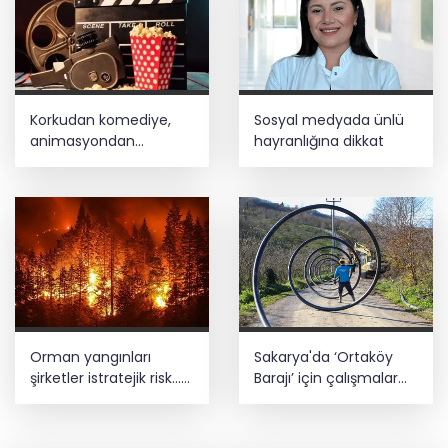
Korkudan komediye,
Sosyal medyada ünlü
animasyondan
hayranlığına dikkat
dramaya 6 yeni film
vizyonda
Orman yangınları
Sakarya'da ‘Ortaköy
şirketler istratejik risk...
Barajı’ için çalışmalar
Sigorta açığı büyüyor
başladı