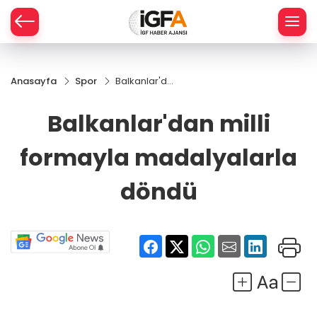
Anasayfa
Spor
Balkanlar'dan
ÇE
milli formayla
madalyalarla
Balkanlar'dan milli
döndü
RAY
formayla madalyalarla
SPOR
döndü
R