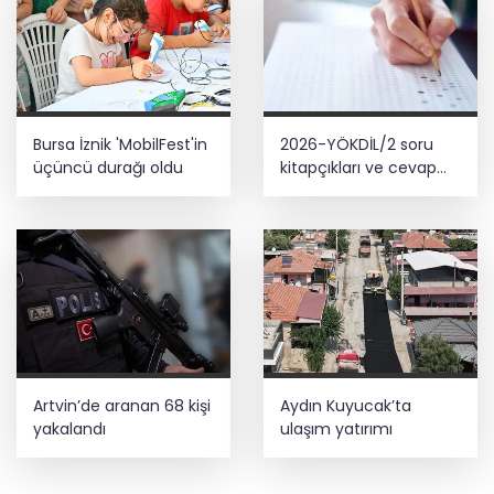
Bursa İznik 'MobilFest'in
2026-YÖKDİL/2 soru
üçüncü durağı oldu
kitapçıkları ve cevap
anahtarları yayımlandı
Artvin’de aranan 68 kişi
Aydın Kuyucak’ta
yakalandı
ulaşım yatırımı