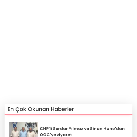
En Çok Okunan Haberler
CHP'li Serdar Yılmaz ve Sinan Hano'dan
OGC’ye ziyaret