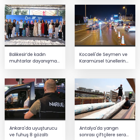
kaldı
hakkında dava açıldı
Balıkesir’de kadın
Kocaeli'de Seymen ve
muhtarlar dayanışma
Karamürsel tünellerine
kahvaltısında
konfor dokunuşu
Ankara'da uyuşturucu
Antalya'da yangın
ve fuhuş 8 gözaltı
sonrası çiftçilere sera