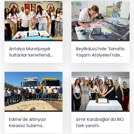
Estonya'da... MSB yerli savunma
sistemleriyle güçleniyor
Teröristler teslim olmaya devam
ediyor... Hudutlarda 490 kişi yakalandı
YÖK'ten uluslararası mezunlara ikamet
Antalya Muratpaşalı
Beylikdüzü'nde 'Sanatla
kolaylığı... Süre 2 yıla kadar
uzatılabilecek
Sultanlar kenetlendi,
Yaşam Atölyeleri'nde
gözler yeni sezonda
yeni dönem
30 ilde DEAŞ'a 104 gözaltı!
Edirne'de Altınyazı
İzmir Karabağlar'da BİO
Karasaz Sulama
fark yarattı
Kooperatifi'ne güçlü