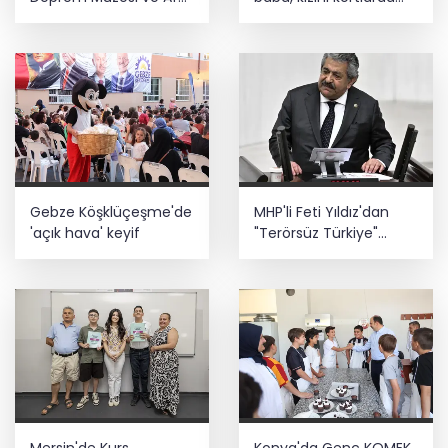
Farkındalık Merkezi için
şampiyonluğa hazırlıyor
iş birliği
Gebze Köşklüçeşme'de
MHP'li Feti Yıldız'dan
'açık hava' keyif
"Terörsüz Türkiye"
mesajı: Yasal
düzenlemeler kalıcı
sonuç üretecek