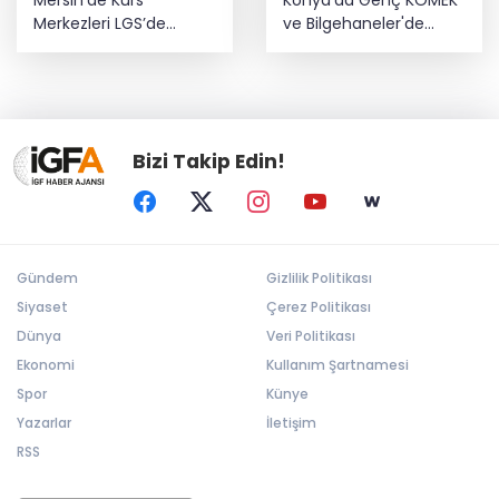
Mersin'de Kurs
Konya'da Genç KOMEK
Merkezleri LGS’de
ve Bilgehaneler'de
büyük başarıya imza
eğlenceli yaz
attı
Bizi Takip Edin!
Gündem
Gizlilik Politikası
Siyaset
Çerez Politikası
Dünya
Veri Politikası
Ekonomi
Kullanım Şartnamesi
Spor
Künye
Yazarlar
İletişim
RSS