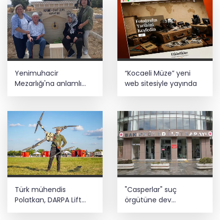
Yenimuhacir
“Kocaeli Müze” yeni
Mezarlığı'na anlamlı
web sitesiyle yayında
hayrat çeşmesi
Türk mühendis
"Casperlar" suç
Polatkan, DARPA Lift
örgütüne dev
Challenge'da finale
operasyon! 151 şüpheli