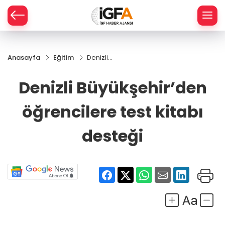
Anasayfa
Eğitim
Denizli
ÇE
Büyükşehir’den
öğrencilere
Denizli Büyükşehir’den
test kitabı
RAY
desteği
öğrencilere test kitabı
SPOR
desteği
R