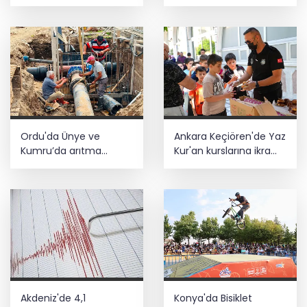
naylonu desteği
Ordu'da Ünye ve
Ankara Keçiören'de Yaz
Kumru’da arıtma
Kur'an kurslarına ikram
tesisleri yenileniyor
desteği
Akdeniz'de 4,1
Konya'da Bisiklet