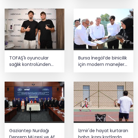
takviye
TOFAŞ'lı oyuncular
Bursa İnegöl’de binicilik
sağlık kontrolünden
için modern manejler
geçti
yapılıyor
Gaziantep Nurdağı
İzmir'de hayat kurtaran
Deprem Müzesi ve Afet
baba, kızını kortlarda