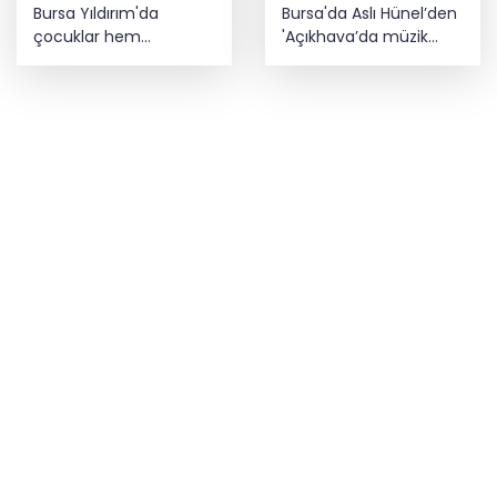
Bursa Yıldırım'da
Bursa'da Aslı Hünel’den
çocuklar hem
'Açıkhava’da müzik
öğreniyor hem
ziyafeti
eğleniyor