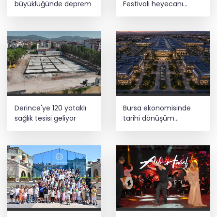
büyüklüğünde deprem
Festivali heyecanı
başladı
Derince'ye 120 yataklı
Bursa ekonomisinde
sağlık tesisi geliyor
tarihi dönüşüm
hamlesi resmen
başladı... TEKNOSAB
KOBİ OSB’de başvurular
başladı