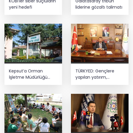
KOBİ’ler siber suçluların
Galatasaray tribün
yeni hedefi
liderine gözaltı talimatı
Kepsut’a Orman
TÜRKYED: Gençlere
İşletme Müdürlüğü
yapılan yatırım,
kuruluyor
Türkiye’nin geleceğine
yatırımdır