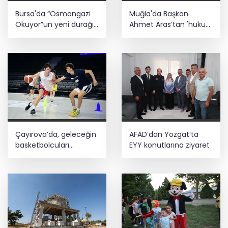
Bursa'da “Osmangazi
Muğla'da Başkan
Okuyor”un yeni durağı
Ahmet Aras’tan 'hukuk
Yeniceabat oldu
müşavirliği' açıklaması
Çayırova’da, geleceğin
AFAD’dan Yozgat’ta
basketbolcuları
EYY konutlarına ziyaret
seçmelerde ter döktü