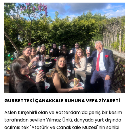
GURBETTEKİ ÇANAKKALE RUHUNA VEFA ZİYARETİ
Aslen Kırşehirli olan ve Rotterdam’da geniş bir kesim
tarafından sevilen Yılmaz Ünlü, dünyada yurt dışında
açılmış tek "Atatürk ve Çanakkale Müzesi"nin sahibi