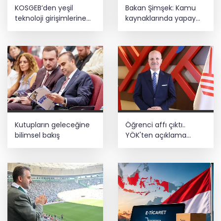
KOSGEB’den yeşil
Bakan Şimşek: Kamu
teknoloji girişimlerine
kaynaklarında yapay
6,5 milyon TL’ye kadar
zekâ dönemi
destek
Kutupların geleceğine
Öğrenci affı çıktı..
bilimsel bakış
YÖK'ten açıklama
geldi! 4 aylık süre
tanındı