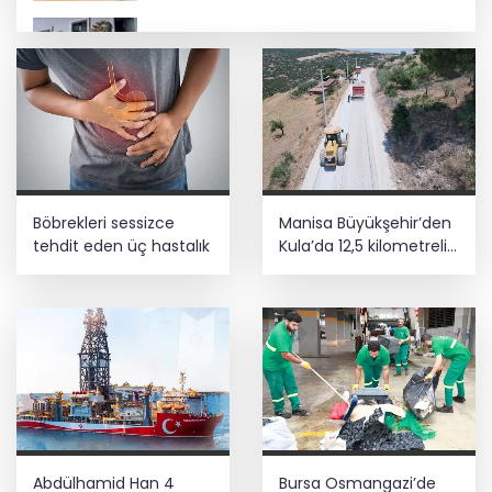
Emniyet teşkilatına 6 bin 250 yeni kadro!
Detaylar belli oldu
Kayseri YHT hattına sıkı takip
CHP İstanbul’da yeni katılımlar... Gürsel
Böbrekleri sessizce
Manisa Büyükşehir’den
Tekin: Birlikte başaracağız
tehdit eden üç hastalık
Kula’da 12,5 kilometrelik
yol hamlesi
Büyükelçiliklerde değişim... 4 ülkeye yeni
atama
Abdülhamid Han 4
Bursa Osmangazi’de