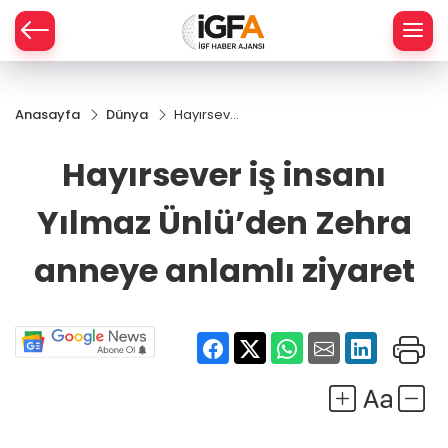
Anasayfa
Dünya
Hayırsever
ÇE
iş insanı
Yılmaz
Hayırsever iş insanı
Ünlü’den
RAY
Zehra
Yılmaz Ünlü’den Zehra
anneye
SPOR
anlamlı
ziyaret
anneye anlamlı ziyaret
R