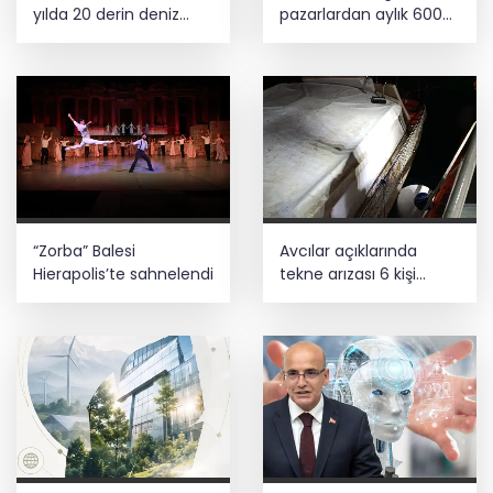
yılda 20 derin deniz
pazarlardan aylık 600
kuyusu tamamladı
ton atık toplanıyor
“Zorba” Balesi
Avcılar açıklarında
Hierapolis’te sahnelendi
tekne arızası 6 kişi
kurtarıldı