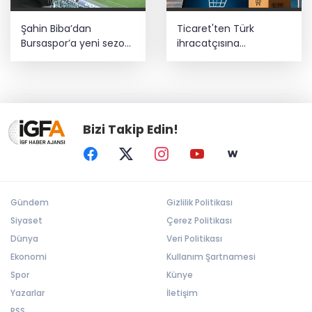
Şahin Biba’dan
Ticaret'ten Türk
Bursaspor’a yeni sezon
ihracatçısına
mesajı: Adım adım
Endonezya pazarı
şampiyonluğa
rehberi
Bizi Takip Edin!
Gündem
Gizlilik Politikası
Siyaset
Çerez Politikası
Dünya
Veri Politikası
Ekonomi
Kullanım Şartnamesi
Spor
Künye
Yazarlar
İletişim
RSS