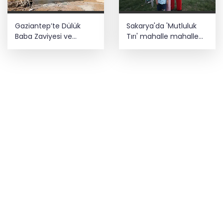
Gaziantep’te Dülük
Sakarya'da 'Mutluluk
Baba Zaviyesi ve
Tırı' mahalle mahalle
Türbesi asıl yerinde
geziyor
yeniden inşa edilecek