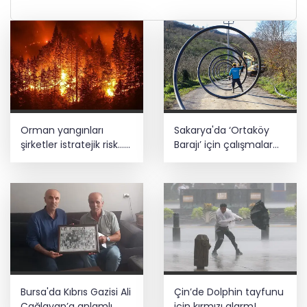
Orman yangınları
Sakarya'da ‘Ortaköy
şirketler istratejik risk...
Barajı’ için çalışmalar
Sigorta açığı büyüyor
başladı
Bursa'da Kıbrıs Gazisi Ali
Çin’de Dolphin tayfunu
Çağlayan’a anlamlı
için kırmızı alarm!