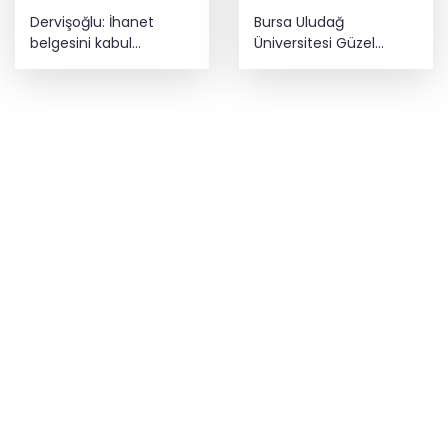
Dervişoğlu: İhanet
Bursa Uludağ
belgesini kabul
Üniversitesi Güzel
etmeyeceğiz
Sanatlar Fakültesi
Mudanya'dan ayrıldı!