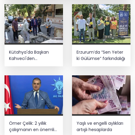
Öğretmenlerin il içi atama sonuçları
açıklandı
Başkan Aydın, Osmangazi Doğancı’da
talepleri dinledi
İnşaatta dijital dönem başlıyor... Ruhsat
Kütahya'da Başkan
Erzurum’da “Sen Yeter
projelerinde BIM ve e-PYS zorunluluğu
geliyor
Kahveci'den
ki Gülümse” farkındalığı
çalışmalara yakın
mercek
Üsküdar’da seçimi CHP’nin adayı Sibel
Tan Çetinkaya kazandı
Ömer Çelik: 2 yıllık
Yaşlı ve engelli aylıkları
çalışmanın en önemli
artışlı hesaplarda