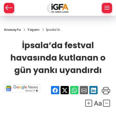
Anasayfa
Yaşam
İpsala’da
ÇE
festval
havasında
İpsala’da festval
kutlanan o
RAY
gün yankı
havasında kutlanan o
uyandırdı
SPOR
gün yankı uyandırdı
R