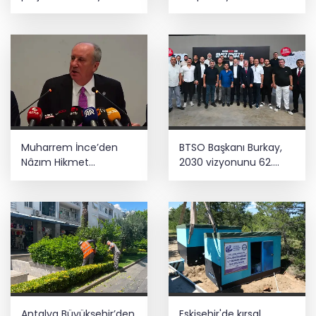
yaz tatili sunuyor
Muharrem İnce’den
BTSO Başkanı Burkay,
Nâzım Hikmet
2030 vizyonunu 62.
göndermeli paylaşım:
Meslek Komitesi ile
Vatan hainliğine
değerlendirdi
devam ediyor hâlâ
Antalya Büyükşehir’den
Eskişehir'de kırsal