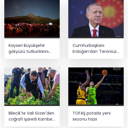
Kayseri Büyükşehir
Cumhurbaşkanı
gökyüzü tutkunlarını
Erdoğan’dan 'Terörsüz
Erciyes'te buluşturacak
Türkiye' mesajı
Bilecik'te Vali Sözer'den
TOFAŞ potada yeni
coğrafi işaretli Kamber
sezonu hazır
Biberi hasadı