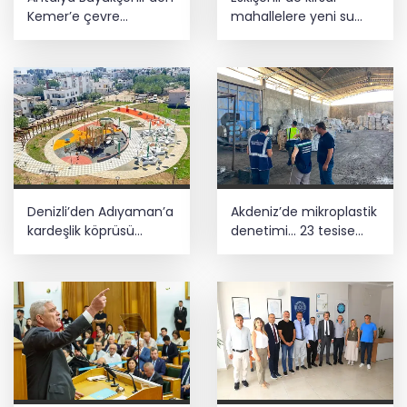
Kemer’e çevre
mahallelere yeni su
düzenleme
depoları
Denizli’den Adıyaman’a
Akdeniz’de mikroplastik
kardeşlik köprüsü
denetimi... 23 tesise
kuruldu
47,6 milyon TL ceza!