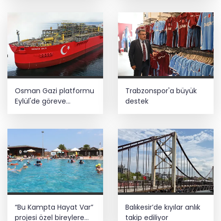
Osman Gazi platformu
Trabzonspor'a büyük
Eylül'de göreve
destek
başlayacak... Gabar’da
günlük petrol üretimi
83 bin 200 varile ulaştı
“Bu Kampta Hayat Var”
Balıkesir’de kıyılar anlık
projesi özel bireylere
takip ediliyor