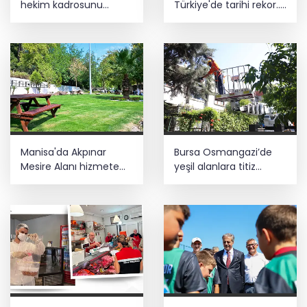
hekim kadrosunu
Türkiye'de tarihi rekor...
güçlendirdi
Albümdeki 10 şarkının
tamamı Top 50'ye girdi
Manisa'da Akpınar
Bursa Osmangazi’de
Mesire Alanı hizmete
yeşil alanlara titiz
açılıyor
koruma