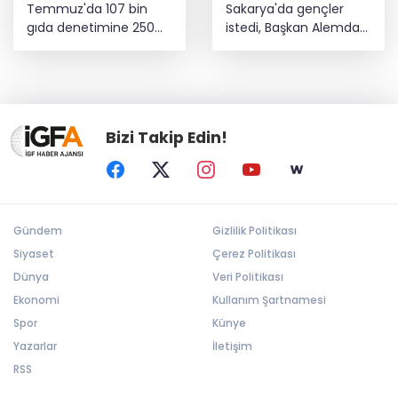
Temmuz'da 107 bin
Sakarya'da gençler
gıda denetimine 250
istedi, Başkan Alemdar
milyon TL ceza kesildi
talimat verdi
Bizi Takip Edin!
Gündem
Gizlilik Politikası
Siyaset
Çerez Politikası
Dünya
Veri Politikası
Ekonomi
Kullanım Şartnamesi
Spor
Künye
Yazarlar
İletişim
RSS