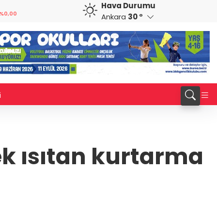
Hava Durumu
GBP
CHF
%0,00
64,2187
%0,09
58,7382
%0,30
Ankara
30 °
i
ek ısıtan kurtarma