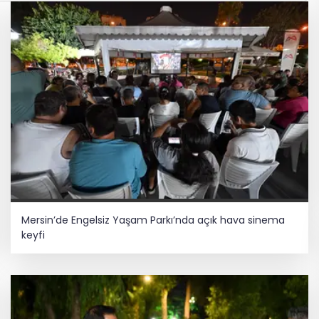
Mersin’de Engelsiz Yaşam Parkı’nda açık hava sinema
keyfi