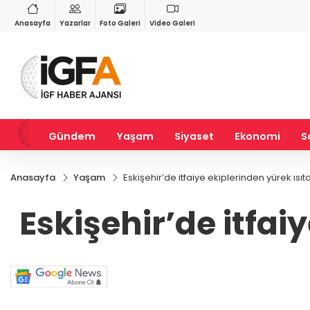
VND
GAU/TRY
3
%-0,22
0,0018
%0,23
6.584,92
%1,42
Anasayfa
Yazarlar
Foto Galeri
Video Galeri
Gündem
Yaşam
Siyaset
Ekonomi
S
Anasayfa
Yaşam
Eskişehir’de itfaiye ekiplerinden yürek ısı
Eskişehir’de itfa