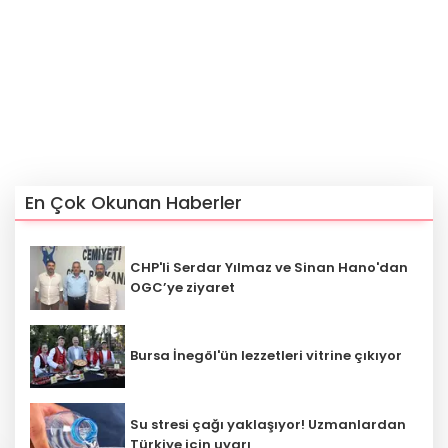
En Çok Okunan Haberler
CHP'li Serdar Yılmaz ve Sinan Hano'dan
OGC’ye ziyaret
Bursa İnegöl'ün lezzetleri vitrine çıkıyor
Su stresi çağı yaklaşıyor! Uzmanlardan
Türkiye için uyarı