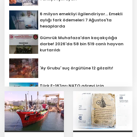
6 milyon emekliyi ilgilendiriyor... Emekli
aylığı fark ödemeleri 7 Ağustos'ta
hesaplarda
Gümrük Muhafaza'dan kaçakçılığa
darbe! 2026'da 58 bin 519 canlı hayvan
kurtarıldı
'Ay Grubu' suç örgütüne 12 gözaltı!
Türk F-16'ları NATO görevi için
Estonya'da... MSB yerli savunma
sistemleriyle güçleniyor
Bozcaada mercan resifleri için koruma
seferberliği... 180 deniz canlısı türü kayıt
altına alındı
Teröristler teslim olmaya devam