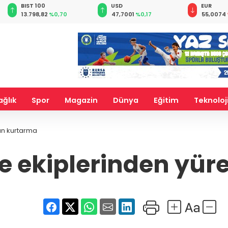
BIST 100
USD
EUR
13.798,82
%0,70
47,7001
%0,17
55,0074
ağlık
Spor
Magazin
Dünya
Eğitim
Teknoloj
tan kurtarma
iye ekiplerinden yür