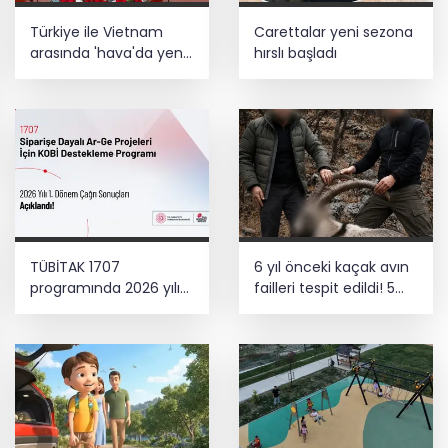
Türkiye ile Vietnam
Carettalar yeni sezona
arasında 'hava'da yeni
hırslı başladı
dönem... Sefer
kapasitesi artırıldı
TÜBİTAK 1707
6 yıl önceki kaçak avın
programında 2026 yılı
failleri tespit edildi! 5
ilk dönem sonuçları
yaban keçisi için ceza
açıklandı
uygulandı