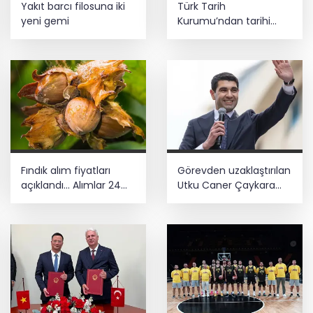
Yakıt barcı filosuna iki
Türk Tarih
ediyor... Hudutlarda 490 kişi yakalandı
yeni gemi
Kurumu’ndan tarihi
içerikler tek platformda
YÖK'ten uluslararası mezunlara ikamet
kolaylığı... Süre 2 yıla kadar
uzatılabilecek
Fındık alım fiyatları
Görevden uzaklaştırılan
açıklandı... Alımlar 24
Utku Caner Çaykara
Ağustos'ta başlıyor
hakkında tahliye kararı