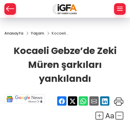
Anasayfa
Yaşam
Kocaeli
ÇE
Gebze’de
Zeki
Kocaeli Gebze’de Zeki
Müren
RAY
şarkıları
Müren şarkıları
yankılandı
SPOR
yankılandı
R