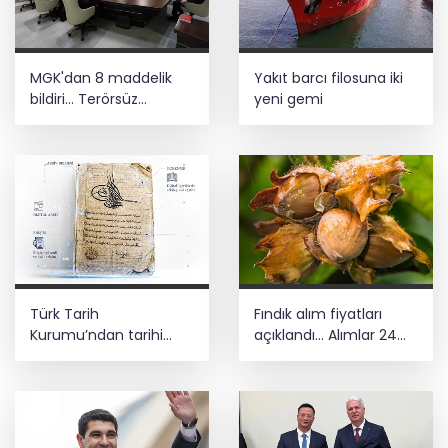
MGK'dan 8 maddelik
Yakıt barcı filosuna iki
bildiri... Terörsüz
yeni gemi
Türkiye, bölgesel
güvenlik ve Gazze
mesajı
Türk Tarih
Fındık alım fiyatları
Kurumu’ndan tarihi
açıklandı... Alımlar 24
içerikler tek platformda
Ağustos'ta başlıyor