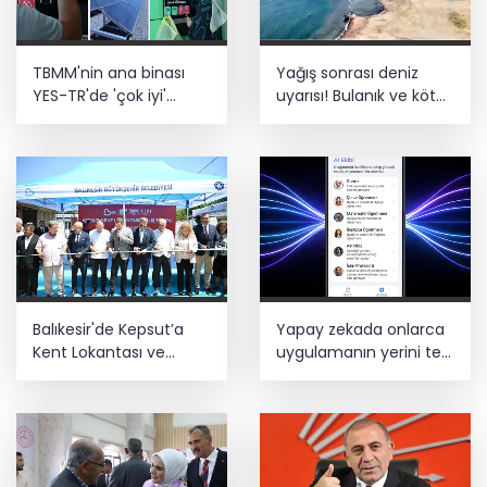
altına alındı
Türk F-16'ları NATO görevi için
TBMM'nin ana binası
Yağış sonrası deniz
Estonya'da... MSB yerli savunma
sistemleriyle güçleniyor
YES-TR'de 'çok iyi'
uyarısı! Bulanık ve kötü
olarak sertifikalandırıldı
kokulu suda yüzmeyin
Teröristler teslim olmaya devam
ediyor... Hudutlarda 490 kişi yakalandı
Balıkesir'de Kepsut’a
Yapay zekada onlarca
Kent Lokantası ve
uygulamanın yerini tek
altyapı desteği
asistan alabilir