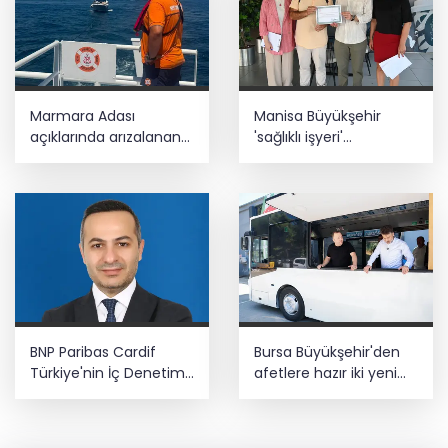
Marmara Adası
Manisa Büyükşehir
açıklarında arızalanan
'sağlıklı işyeri'
tekne kurtarıldı
sertifikasına kavuştu
BNP Paribas Cardif
Bursa Büyükşehir'den
Türkiye'nin İç Denetim
afetlere hazır iki yeni
Direktörü Mustafa
mobil araç
Güneş oldu