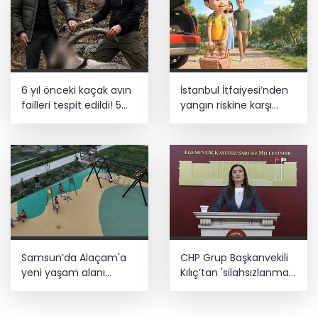
6 yıl önceki kaçak avın
İstanbul İtfaiyesi’nden
failleri tespit edildi! 5
yangın riskine karşı
yaban keçisi için ceza
videolu uyarı
uygulandı
Samsun’da Alaçam'a
CHP Grup Başkanvekili
yeni yaşam alanı
Kılıç’tan 'silahsızlanma'
kazandırıldı
vurgusu