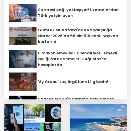
Su stresi çağı yaklaşıyor! Uzmanlardan
Türkiye için uyarı
Gümrük Muhafaza'dan kaçakçılığa
darbe! 2026'da 58 bin 519 canlı hayvan
kurtarıldı
6 milyon emekliyi ilgilendiriyor... Emekli
aylığı fark ödemeleri 7 Ağustos'ta
hesaplarda
'Ay Grubu' suç örgütüne 12 gözaltı!
SpaceX'ten Ay'a çarpma açıklaması:
Sorumlu uzay operasyonları için
çalışıyoruz
Bozcaada mercan resifleri için koruma
seferberliği... 180 deniz canlısı türü kayıt