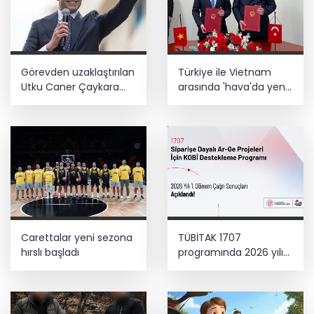
Görevden uzaklaştırılan
Türkiye ile Vietnam
Utku Caner Çaykara
arasında 'hava'da yeni
hakkında tahliye kararı
dönem... Sefer
kapasitesi artırıldı
Carettalar yeni sezona
TÜBİTAK 1707
hırslı başladı
programında 2026 yılı
ilk dönem sonuçları
açıklandı