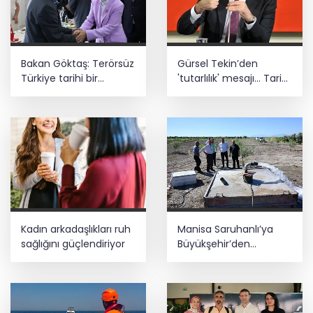
Bakan Göktaş: Terörsüz
Gürsel Tekin’den
Türkiye tarihi bir
'tutarlılık' mesajı... Tarihi
adımdır
meselelerde pusula
net olmalı
Kadın arkadaşlıkları ruh
Manisa Saruhanlı’ya
sağlığını güçlendiriyor
Büyükşehir’den
tarımsal destek