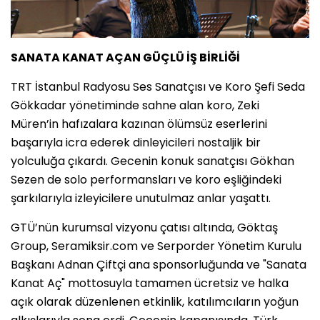
SANATA KANAT AÇAN GÜÇLÜ İŞ BİRLİĞİ
TRT İstanbul Radyosu Ses Sanatçısı ve Koro Şefi Seda
Gökkadar yönetiminde sahne alan koro, Zeki
Müren’in hafızalara kazınan ölümsüz eserlerini
başarıyla icra ederek dinleyicileri nostaljik bir
yolculuğa çıkardı. Gecenin konuk sanatçısı Gökhan
Sezen de solo performansları ve koro eşliğindeki
şarkılarıyla izleyicilere unutulmaz anlar yaşattı.
GTÜ’nün kurumsal vizyonu çatısı altında, Göktaş
Group, Seramiksir.com ve Serporder Yönetim Kurulu
Başkanı Adnan Çiftçi ana sponsorluğunda ve "Sanata
Kanat Aç" mottosuyla tamamen ücretsiz ve halka
açık olarak düzenlenen etkinlik, katılımcıların yoğun