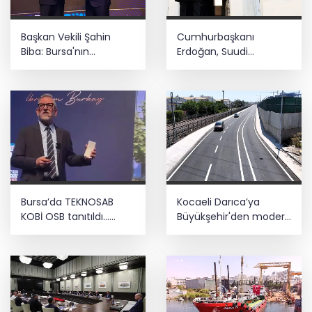
Başkan Vekili Şahin
Cumhurbaşkanı
Biba: Bursa'nın
Erdoğan, Suudi
geleceğini bütüncül
Arabistan yolcusu
anlayışla planlıyoruz
Bursa’da TEKNOSAB
Kocaeli Darıca’ya
KOBİ OSB tanıtıldı...
Büyükşehir'den modern
Bursa’nın kalkınma
ulaşım yatırımı
yolculuğunda yeni
dönem