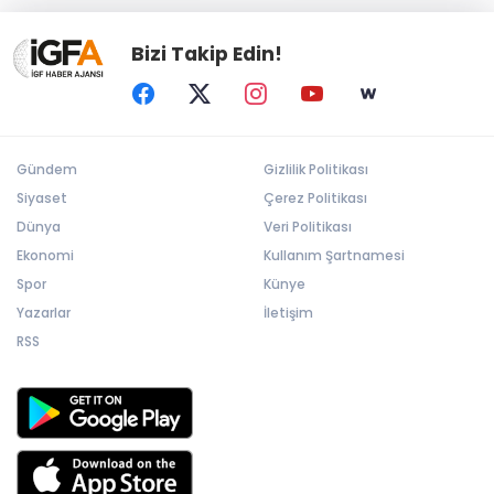
Bizi Takip Edin!
Gündem
Gizlilik Politikası
Siyaset
Çerez Politikası
Dünya
Veri Politikası
Ekonomi
Kullanım Şartnamesi
Spor
Künye
Yazarlar
İletişim
RSS