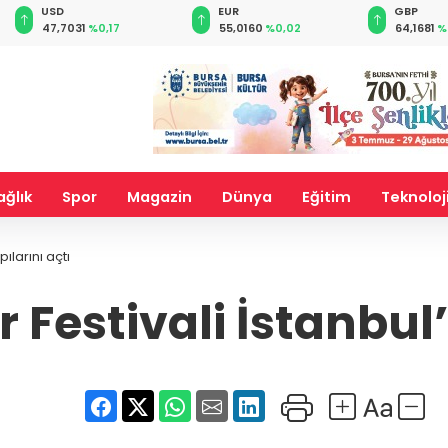
EUR
GBP
CHF
55,0160
%0,02
64,1681
%0,01
58,8128
%
ağlık
Spor
Magazin
Dünya
Eğitim
Teknoloj
ılarını açtı
r Festivali İstanbul’