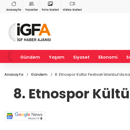
RY
BIST 100
USD
90
%1,73
13.778,66
%-0,15
47,7031
%0,17
Anasayfa
Yazarlar
Foto Galeri
Video Galeri
Gündem
Yaşam
Siyaset
Ekonomi
S
Anasayfa
Gündem
8. Etnospor Kültür Festivali İstanbul’da kap
8. Etnospor Kültü