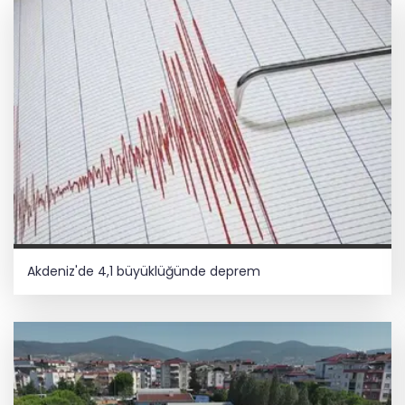
Akdeniz'de 4,1 büyüklüğünde deprem