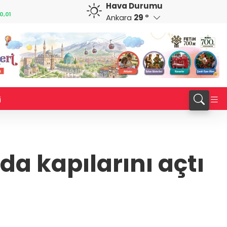
Hava Durumu
CAD
RUB
0,42
34,0226
%0,19
0,5793
%0,29
Ankara
29 °
i
da kapılarını açtı