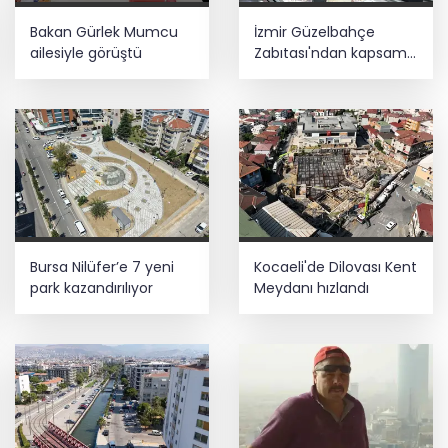
Bakan Gürlek Mumcu
İzmir Güzelbahçe
ailesiyle görüştü
Zabıtası'ndan kapsamlı
gıda denetimi
Bursa Nilüfer’e 7 yeni
Kocaeli'de Dilovası Kent
park kazandırılıyor
Meydanı hızlandı