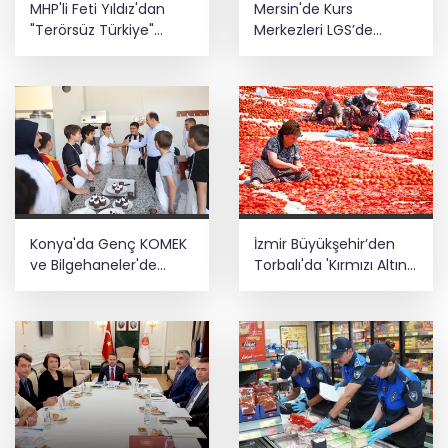
MHP'li Feti Yıldız'dan
Mersin'de Kurs
kolaylığı... Süre 2 yıla kadar
"Terörsüz Türkiye"
Merkezleri LGS’de
uzatılabilecek
mesajı: Yasal
büyük başarıya imza
düzenlemeler kalıcı
attı
Yaz tatilinde çocuklar ekrandan
sonuç üretecek
uzaklaşıp hareketle buluşuyor
Konya'da Genç KOMEK
İzmir Büyükşehir’den
ve Bilgehaneler'de
Torbalı'da 'Kırmızı Altın'
eğlenceli yaz
mesaisi