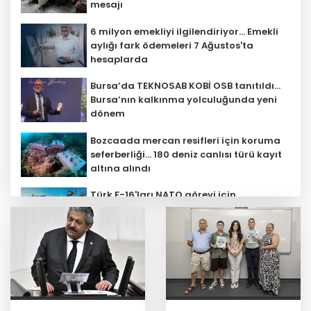
mesajı
6 milyon emekliyi ilgilendiriyor... Emekli
aylığı fark ödemeleri 7 Ağustos'ta
hesaplarda
Bursa’da TEKNOSAB KOBİ OSB tanıtıldı...
Bursa’nın kalkınma yolculuğunda yeni
dönem
Bozcaada mercan resifleri için koruma
seferberliği... 180 deniz canlısı türü kayıt
altına alındı
Türk F-16'ları NATO görevi için
Estonya'da... MSB yerli savunma
sistemleriyle güçleniyor
Teröristler teslim olmaya devam
ediyor... Hudutlarda 490 kişi yakalandı
YÖK'ten uluslararası mezunlara ikamet