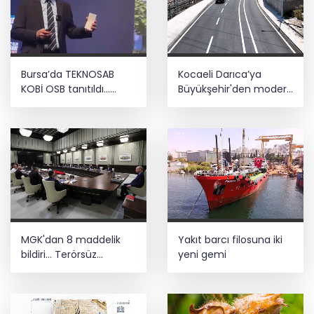
Bursa’da TEKNOSAB
Kocaeli Darıca’ya
KOBİ OSB tanıtıldı...
Büyükşehir'den modern
Bursa’nın kalkınma
ulaşım yatırımı
yolculuğunda yeni
dönem
MGK'dan 8 maddelik
Yakıt barcı filosuna iki
bildiri... Terörsüz
yeni gemi
Türkiye, bölgesel
güvenlik ve Gazze
mesajı