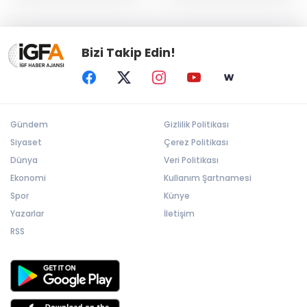
Bizi Takip Edin!
Gündem
Gizlilik Politikası
Siyaset
Çerez Politikası
Dünya
Veri Politikası
Ekonomi
Kullanım Şartnamesi
Spor
Künye
Yazarlar
İletişim
RSS