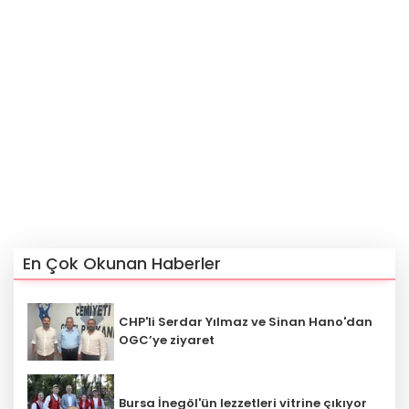
En Çok Okunan Haberler
CHP'li Serdar Yılmaz ve Sinan Hano'dan
OGC’ye ziyaret
Bursa İnegöl'ün lezzetleri vitrine çıkıyor