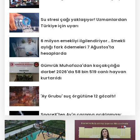
Su stresi çağı yaklaşıyor! Uzmanlardan
Türkiye için uyarı
6 milyon emekliyi ilgilendiriyor... Emekli
aylığı fark ödemeleri 7 Ağustos'ta
hesaplarda
Gümrük Muhafaza'dan kaçakçılığa
darbe! 2026'da 58 bin 519 canlı hayvan
kurtarıldı
'Ay Grubu' suç örgütüne 12 gözaltı!
SpaceX'ten Ay'a çarpma açıklaması:
Sorumlu uzay operasyonları için
çalışıyoruz
Bozcaada mercan resifleri için koruma