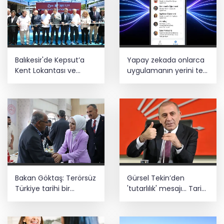
Balıkesir'de Kepsut’a
Yapay zekada onlarca
Kent Lokantası ve
uygulamanın yerini tek
altyapı desteği
asistan alabilir
Bakan Göktaş: Terörsüz
Gürsel Tekin’den
Türkiye tarihi bir
'tutarlılık' mesajı... Tarihi
adımdır
meselelerde pusula
net olmalı