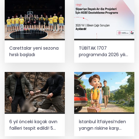
Carettalar yeni sezona
TÜBİTAK 1707
hırslı başladı
programında 2026 yılı
ilk dönem sonuçları
açıklandı
6 yıl önceki kaçak avın
İstanbul İtfaiyesi’nden
failleri tespit edildi! 5
yangın riskine karşı
yaban keçisi için ceza
videolu uyarı