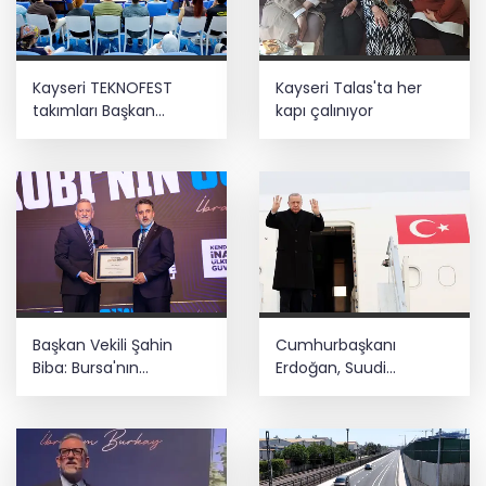
Kayseri TEKNOFEST
Kayseri Talas'ta her
takımları Başkan
kapı çalınıyor
Büyükkılıç'la buluştu
Başkan Vekili Şahin
Cumhurbaşkanı
Biba: Bursa'nın
Erdoğan, Suudi
geleceğini bütüncül
Arabistan yolcusu
anlayışla planlıyoruz