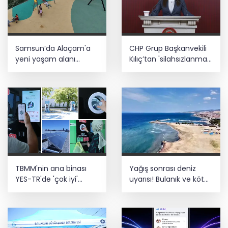
seferberliği... 180 deniz canlısı türü kayıt
altına alındı
Türk F-16'ları NATO görevi için
Samsun’da Alaçam'a
CHP Grup Başkanvekili
Estonya'da... MSB yerli savunma
sistemleriyle güçleniyor
yeni yaşam alanı
Kılıç’tan 'silahsızlanma'
kazandırıldı
vurgusu
Teröristler teslim olmaya devam
ediyor... Hudutlarda 490 kişi yakalandı
TBMM'nin ana binası
Yağış sonrası deniz
YES-TR'de 'çok iyi'
uyarısı! Bulanık ve kötü
olarak sertifikalandırıldı
kokulu suda yüzmeyin