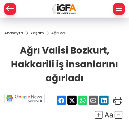
Anasayfa
Yaşam
Ağrı Valisi
ÇE
Bozkurt,
Hakkarili
Ağrı Valisi Bozkurt,
iş
RAY
insanlarını
Hakkarili iş insanlarını
ağırladı
SPOR
ağırladı
R