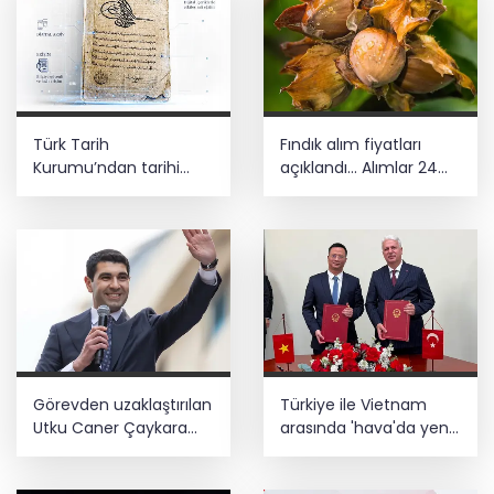
Türk Tarih
Fındık alım fiyatları
Kurumu’ndan tarihi
açıklandı... Alımlar 24
içerikler tek platformda
Ağustos'ta başlıyor
Görevden uzaklaştırılan
Türkiye ile Vietnam
Utku Caner Çaykara
arasında 'hava'da yeni
hakkında tahliye kararı
dönem... Sefer
kapasitesi artırıldı