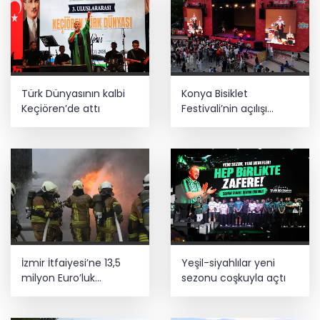
Türk Dünyasının kalbi
Konya Bisiklet
Keçiören’de attı
Festivali’nin açılışı
coşkuyla gerçekleşti
İzmir İtfaiyesi’ne 13,5
Yeşil-siyahlılar yeni
milyon Euro’luk
sezonu coşkuyla açtı
teknoloji yatırımı