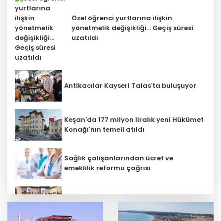
Özel öğrenci yurtlarına ilişkin
yönetmelik değişikliği... Geçiş süresi
uzatıldı
Antikacılar Kayseri Talas'ta buluşuyor
Keşan'da 177 milyon liralık yeni Hükümet
Konağı'nın temeli atıldı
Sağlık çalışanlarından ücret ve
emeklilik reformu çağrısı
Mühendis Tek-Sen Bayındırlık’tan tarihi
adım: İlk şube Diyarbakır’da açıldı