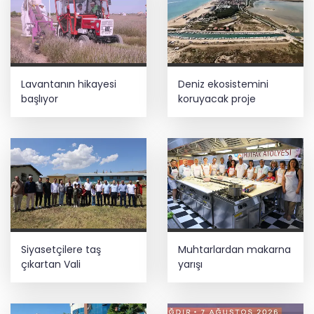
Terörsüz Türkiye yasa teklifi
komisyondan geçti
Kayseri Talas İnovasyon Merkezi finale
Lavantanın hikayesi
Deniz ekosistemini
kaldı
başlıyor
koruyacak proje
Lukaku Fener’e mi, Beşiktaş’a mı geliyor?
Bilim insanlarından uzayda zincirleme
felaket uyarısı
Siyasetçilere taş
Muhtarlardan makarna
çıkartan Vali
yarışı