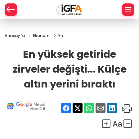
Anasayfa
Ekonomi
En
ÇE
yüksek
getiride
En yüksek getiride
zirveler
RAY
değişti...
zirveler değişti... Külçe
Külçe
SPOR
altın
yerini
altın yerini bıraktı
bıraktı
R