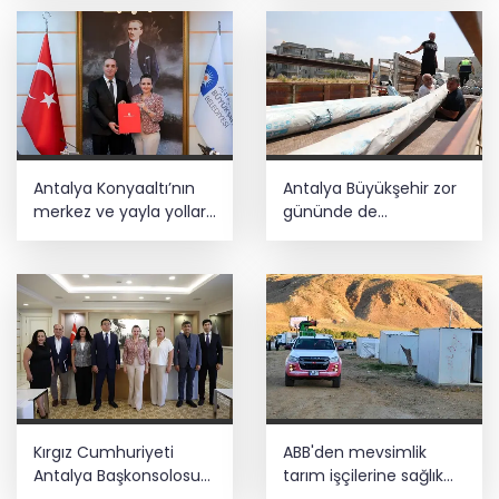
Antalya Konyaaltı’nın
Antalya Büyükşehir zor
merkez ve yayla yolları
gününde de
yenilenecek
vatandaşın yanında
Kırgız Cumhuriyeti
ABB'den mevsimlik
Antalya Başkonsolosu
tarım işçilerine sağlık
Başkan Vekili Özdemir’i
buluşması