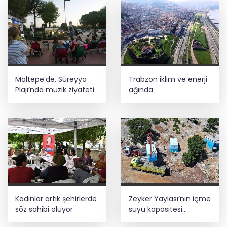
Maltepe’de, Süreyya
Trabzon iklim ve enerji
Plajı’nda müzik ziyafeti
ağında
Kadınlar artık şehirlerde
Zeyker Yaylası’nın içme
söz sahibi oluyor
suyu kapasitesi
güçlendirildi