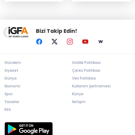
ziyaret etti
Bizi Takip Edin!
Gündem
Gizlilik Politikası
Siyaset
Çerez Politikası
Dünya
Veri Politikası
Ekonomi
Kullanım Şartnamesi
Spor
Künye
Yazarlar
İletişim
RSS