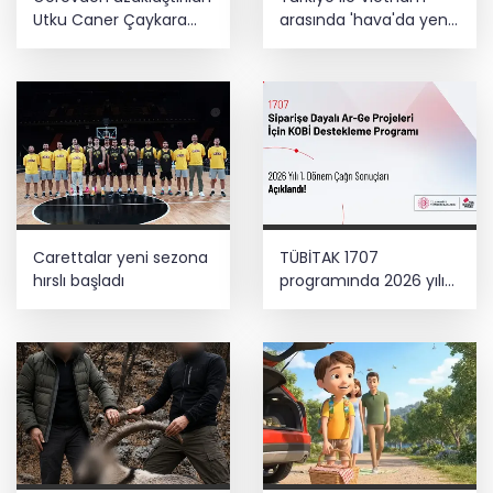
Utku Caner Çaykara
arasında 'hava'da yeni
hakkında tahliye kararı
dönem... Sefer
kapasitesi artırıldı
Carettalar yeni sezona
TÜBİTAK 1707
hırslı başladı
programında 2026 yılı
ilk dönem sonuçları
açıklandı