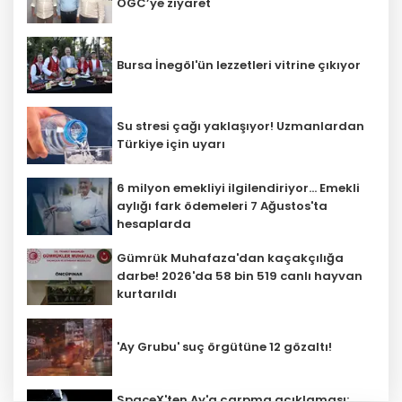
OGC’ye ziyaret
Bursa İnegöl'ün lezzetleri vitrine çıkıyor
Su stresi çağı yaklaşıyor! Uzmanlardan
Türkiye için uyarı
6 milyon emekliyi ilgilendiriyor... Emekli
aylığı fark ödemeleri 7 Ağustos'ta
hesaplarda
Gümrük Muhafaza'dan kaçakçılığa
darbe! 2026'da 58 bin 519 canlı hayvan
kurtarıldı
'Ay Grubu' suç örgütüne 12 gözaltı!
SpaceX'ten Ay'a çarpma açıklaması: