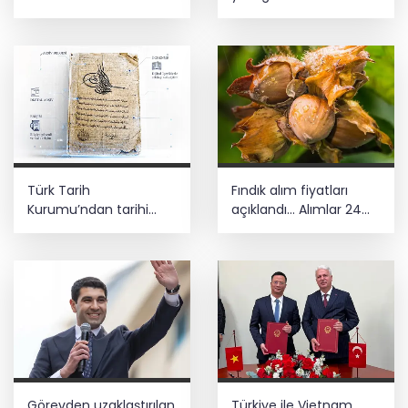
Türkiye, bölgesel
güvenlik ve Gazze
mesajı
Türk Tarih
Fındık alım fiyatları
Kurumu’ndan tarihi
açıklandı... Alımlar 24
içerikler tek platformda
Ağustos'ta başlıyor
Görevden uzaklaştırılan
Türkiye ile Vietnam