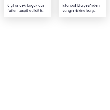
6 yıl önceki kaçak avın
İstanbul İtfaiyesi’nden
failleri tespit edildi! 5
yangın riskine karşı
yaban keçisi için ceza
videolu uyarı
uygulandı