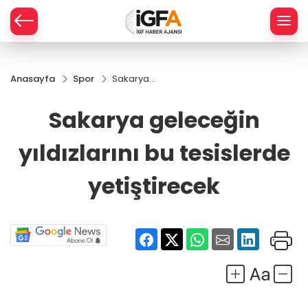
Anasayfa
Spor
Sakarya
ÇE
geleceğin
yıldızlarını
Sakarya geleceğin
bu
RAY
tesislerde
yıldızlarını bu tesislerde
yetiştirecek
SPOR
yetiştirecek
R