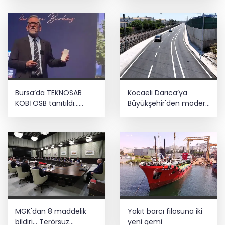
anlayışla planlıyoruz
Bursa’da TEKNOSAB
Kocaeli Darıca’ya
KOBİ OSB tanıtıldı...
Büyükşehir'den modern
Bursa’nın kalkınma
ulaşım yatırımı
yolculuğunda yeni
dönem
MGK'dan 8 maddelik
Yakıt barcı filosuna iki
bildiri... Terörsüz
yeni gemi