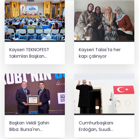
Kayseri TEKNOFEST
Kayseri Talas'ta her
takımları Başkan
kapı çalınıyor
Büyükkılıç'la buluştu
Başkan Vekili Şahin
Cumhurbaşkanı
Biba: Bursa'nın
Erdoğan, Suudi
geleceğini bütüncül
Arabistan yolcusu