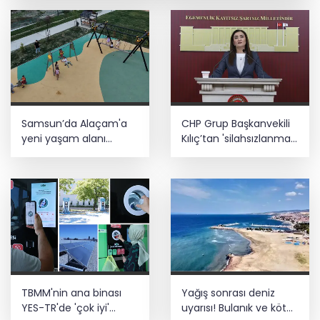
Sorumlu uzay operasyonları için
çalışıyoruz
Bozcaada mercan resifleri için koruma
seferberliği... 180 deniz canlısı türü kayıt
altına alındı
Türk F-16'ları NATO görevi için
Samsun’da Alaçam'a
CHP Grup Başkanvekili
Estonya'da... MSB yerli savunma
sistemleriyle güçleniyor
yeni yaşam alanı
Kılıç’tan 'silahsızlanma'
kazandırıldı
vurgusu
Teröristler teslim olmaya devam
ediyor... Hudutlarda 490 kişi yakalandı
TBMM'nin ana binası
Yağış sonrası deniz
YES-TR'de 'çok iyi'
uyarısı! Bulanık ve kötü