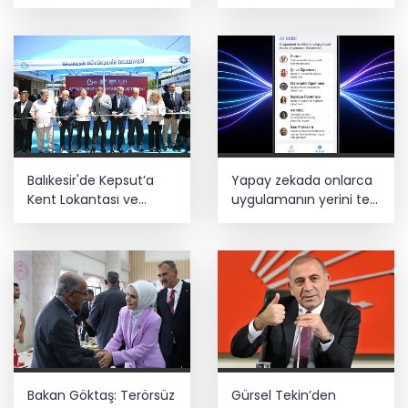
olarak sertifikalandırıldı
kokulu suda yüzmeyin
Balıkesir'de Kepsut’a
Yapay zekada onlarca
Kent Lokantası ve
uygulamanın yerini tek
altyapı desteği
asistan alabilir
Bakan Göktaş: Terörsüz
Gürsel Tekin’den