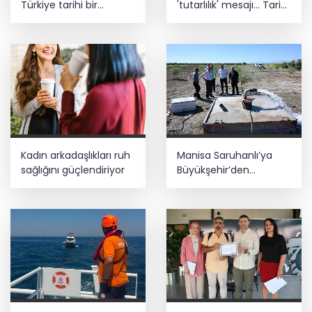
Türkiye tarihi bir
'tutarlılık' mesajı... Tarihi
adımdır
meselelerde pusula
net olmalı
Kadın arkadaşlıkları ruh
Manisa Saruhanlı’ya
sağlığını güçlendiriyor
Büyükşehir’den
tarımsal destek