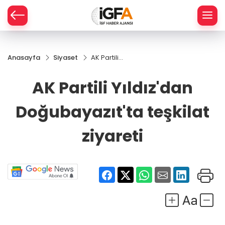
Anasayfa
Siyaset
AK Partili
ÇE
Yıldız'dan
Doğubayazıt'ta
AK Partili Yıldız'dan
teşkilat ziyareti
RAY
Doğubayazıt'ta teşkilat
SPOR
ziyareti
R