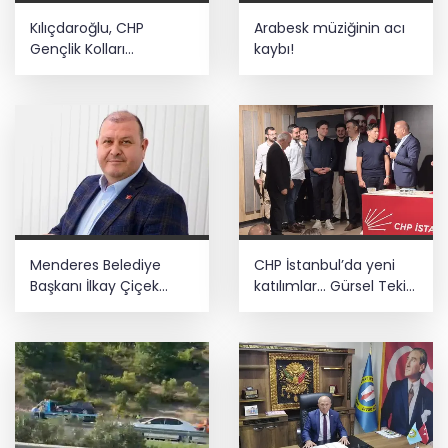
Kılıçdaroğlu, CHP
Arabesk müziğinin acı
Gençlik Kolları
kaybı!
yönetimiyle buluştu
Menderes Belediye
CHP İstanbul’da yeni
Başkanı İlkay Çiçek
katılımlar... Gürsel Tekin:
görevden uzaklaştırıldı
Birlikte başaracağız