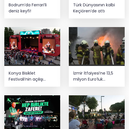
Bodrum’da Ferrari’li
Türk Dünyasının kalbi
deniz keyfi!
Keçiören’de attı
Konya Bisiklet
İzmir İtfaiyesi’ne 13,5
Festivali’nin açılışı
milyon Euro’luk
coşkuyla gerçekleşti
teknoloji yatırımı