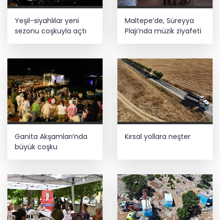
Yeşil-siyahlılar yeni
Maltepe’de, Süreyya
sezonu coşkuyla açtı
Plajı’nda müzik ziyafeti
Ganita Akşamları’nda
Kırsal yollara neşter
büyük coşku