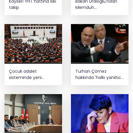
Kayseri YHT hattına sıkı
Bakan Uraloğlu'ndan
takip
Memduh
Çolakbayrakdar'a övgü
Çocuk adalet
Turhan Çömez
sisteminde yeni
hakkında 'halkı yanıltıcı
dönem
bilgiyi yayma'
soruşturması