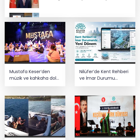
Terörsüz Türkiye yasa teklifi
komisyondan geçti
İbrahim Burkay seçimlerde açık ara
önde! Dev lansmanda neler oldu?
Mustafa Keser’den
Nilüfer’de Kent Rehberi
Lavantanın hikayesi başlıyor
müzik ve kahkaha dolu
ve İmar Durumu
gece
Sorgulama yenilendi
İzmir Tire lokantalarında yeni dönem
başlıyor