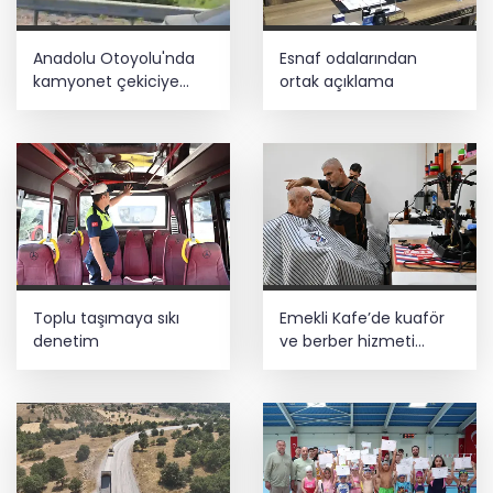
Anadolu Otoyolu'nda
Esnaf odalarından
kamyonet çekiciye
ortak açıklama
çarptı!
Toplu taşımaya sıkı
Emekli Kafe’de kuaför
denetim
ve berber hizmeti
başladı