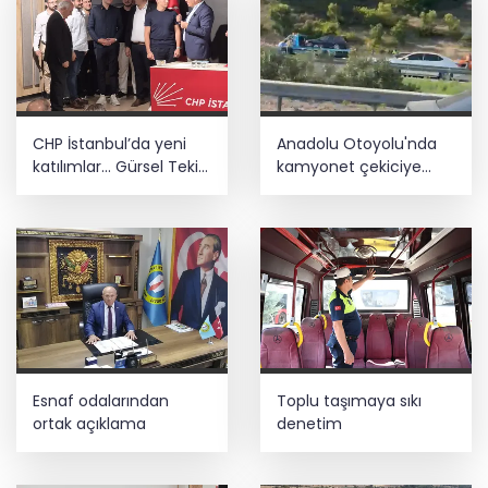
CHP İstanbul’da yeni
Anadolu Otoyolu'nda
katılımlar... Gürsel Tekin:
kamyonet çekiciye
Birlikte başaracağız
çarptı!
Esnaf odalarından
Toplu taşımaya sıkı
ortak açıklama
denetim