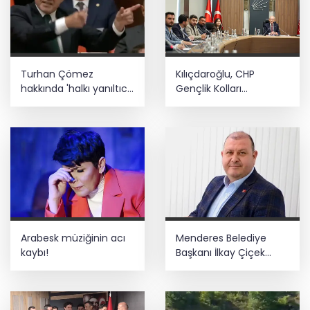
Turhan Çömez
Kılıçdaroğlu, CHP
hakkında 'halkı yanıltıcı
Gençlik Kolları
bilgiyi yayma'
yönetimiyle buluştu
soruşturması
Arabesk müziğinin acı
Menderes Belediye
kaybı!
Başkanı İlkay Çiçek
görevden uzaklaştırıldı