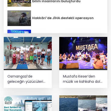
bilim insanlarını buluşturdu
Hakkâri’de JİHA destekli operasyon
İbrahim Burkay seçimlerde açık ara
önde! Dev lansmanda neler oldu?
Terörsüz Türkiye yasa teklifi
komisyondan geçti
İzmir Tire lokantalarında yeni dönem
Osmangazi’de
Mustafa Keser’den
başlıyor
geleceğin yüzücüleri
müzik ve kahkaha dolu
sertifikalarını aldı
gece
Lavantanın hikayesi başlıyor