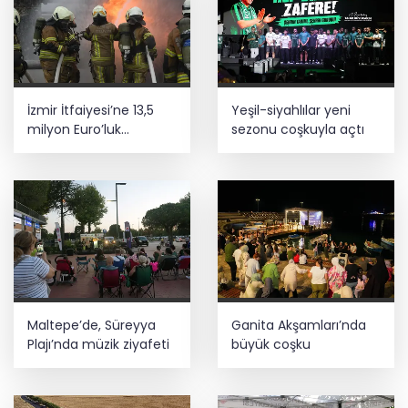
İzmir İtfaiyesi’ne 13,5
Yeşil-siyahlılar yeni
milyon Euro’luk
sezonu coşkuyla açtı
teknoloji yatırımı
Maltepe’de, Süreyya
Ganita Akşamları’nda
Plajı’nda müzik ziyafeti
büyük coşku