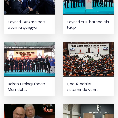
Kayseri- Ankara hattı
Kayseri YHT hattına sıkı
uyumlu çalışıyor
takip
Bakan Uraloğlu'ndan
Çocuk adalet
Memduh
sisteminde yeni
Çolakbayrakdar'a övgü
dönem