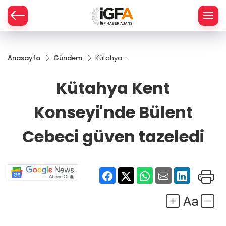
Anasayfa
Gündem
Kütahya
ÇE
Kent
Konseyi'nde
Kütahya Kent
Bülent
RAY
Cebeci
Konseyi'nde Bülent
güven
SPOR
tazeledi
Cebeci güven tazeledi
R