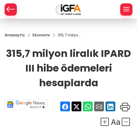
Anasayfa
Ekonomi
315,7 milyon
ÇE
liralık IPARD
III hibe
315,7 milyon liralık IPARD
ödemeleri
RAY
hesaplarda
III hibe ödemeleri
SPOR
hesaplarda
R