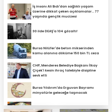
İş insanı Ali Bıdı'dan sağlıklı yaşam
üzerine dikkat çeken açıklamalar... 77
yaşında gençlik mucizesi
30 ilde DEAŞ'a 104 gözaltı!
Bursa Nilüfer'de beton mikserinden
kamu alanına döküme 150 bin TL ceza
CHP, Menderes Belediye Başkanı İlkay
Çiçek'i kesin ihraç talebiyle disipline
sevk etti
Bursa Yıldırım'da Erguvan Bayramı
minyatürle geleceğe taşınacak
E-KİP’e Türkiye’nin Dijital Dönüşüm