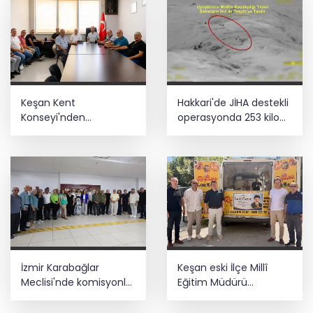
Ödülü... Kamu kategorisinde zirvede
Özel öğrenci yurtlarına ilişkin
yönetmelik değişikliği... Geçiş süresi
uzatıldı
Ankara'da uyuşturucu ve fuhuş 8
Keşan Kent
Hakkari'de JİHA destekli
gözaltı
Konseyi'nden
operasyonda 253 kilo
muhtarlara nezaket
esrar ele geçirildi
ziyareti
Depremde hasar görmüştü... Malatya
Arkeoloji Müzesi yenilendi
İzmir Karabağlar
Keşan eski İlçe Millî
Meclisi'nde komisyonlar
Eğitim Müdürü
yeniden şekillendi
vefatının yıl
dönümünde anıldı