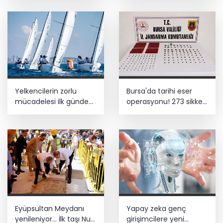
Yelkencilerin zorlu
Bursa'da tarihi eser
mücadelesi ilk günde
operasyonu! 273 sikke
nefes kesti
ve 18 obje ele geçirildi
Eyüpsultan Meydanı
Yapay zeka genç
yenileniyor... İlk taşı Nuri
girişimcilere yeni