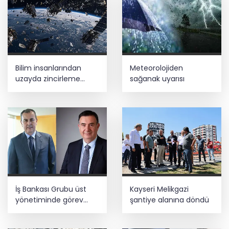
Bilim insanlarından
Meteorolojiden
uzayda zincirleme
sağanak uyarısı
felaket uyarısı
İş Bankası Grubu üst
Kayseri Melikgazi
yönetiminde görev
şantiye alanına döndü
değişimi