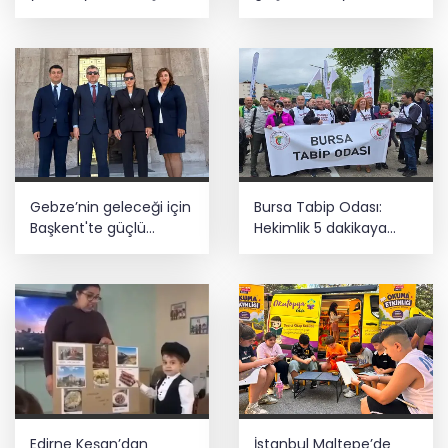
Aslan koydu
kapılar açıyor
Gebze’nin geleceği için
Bursa Tabip Odası:
Başkent'te güçlü
Hekimlik 5 dakikaya
temaslar
sığmaz
Edirne Keşan’dan
İstanbul Maltepe’de