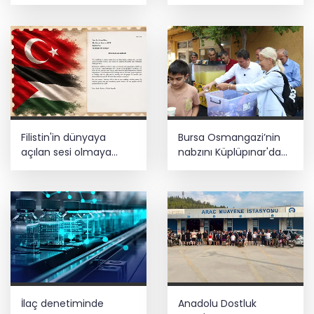
istikrarın güçlendiği
gelecek hedefliyoruz
Filistin'in dünyaya
Bursa Osmangazi’nin
açılan sesi olmaya
nabzını Küplüpınar'da
devam edeceğiz
tuttu
İlaç denetiminde
Anadolu Dostluk