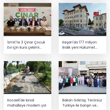
İzmit'te 3 Çınar Çocuk
Keşan'da 177 milyon
Evi için kura çekimi
liralık yeni Hükümet
gerçekleştirildi
Konağı'nın temeli atıldı
Kocaeli'de kırsal
Bakan Göktaş: Terörsüz
mahalleye modern yol
Türkiye ile barışın ve