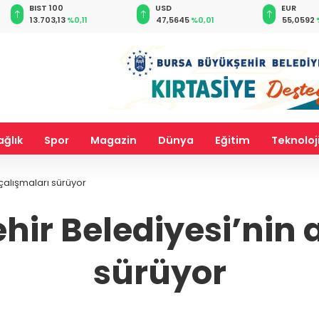
BIST 100
USD
EUR
13.703,13
%0,11
47,5645
%0,01
55,0592
ağlık
Spor
Magazin
Dünya
Eğitim
Teknoloj
 çalışmaları sürüyor
ir Belediyesi’nin a
sürüyor