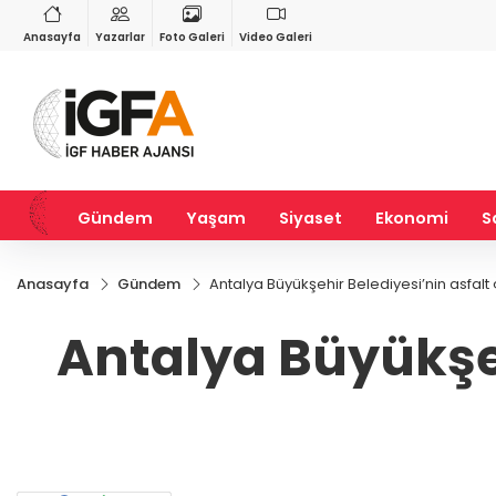
VND
GAU/TRY
9
%0,27
0,0018
%0,22
6.520,71
%0,38
Anasayfa
Yazarlar
Foto Galeri
Video Galeri
Gündem
Yaşam
Siyaset
Ekonomi
S
Anasayfa
Gündem
Antalya Büyükşehir Belediyesi’nin asfalt
Antalya Büyükşeh