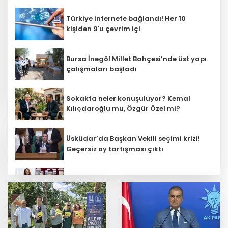
Türkiye internete bağlandı! Her 10
kişiden 9'u çevrim içi
Bursa İnegöl Millet Bahçesi’nde üst yapı
çalışmaları başladı
Sokakta neler konuşuluyor? Kemal
Kılıçdaroğlu mu, Özgür Özel mi?
Üsküdar’da Başkan Vekili seçimi krizi!
Geçersiz oy tartışması çıktı
Öğretmenlerin il içi atama sonuçları
açıklandı
ATSO’dan Cumhuriyet Başsavcısı