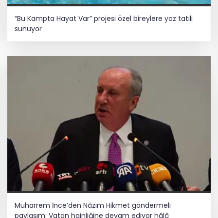
“Bu Kampta Hayat Var” projesi özel bireylere yaz tatili
sunuyor
Muharrem İnce’den Nâzım Hikmet göndermeli
paylaşım: Vatan hainliğine devam ediyor hâlâ