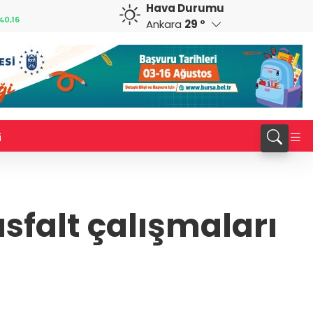
Hava Durumu
GBP
CHF
%0,16
64,1776
%0,19
58,9356
%0,03
Ankara
29 °
i
sfalt çalışmaları