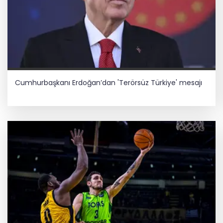
Cumhurbaşkanı Erdoğan’dan 'Terörsüz Türkiye' mesajı