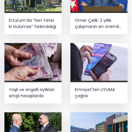
Yusufoğlu’na hayırlı olsun ziyareti
Başkan Aydın, Osmangazi Doğancı’da
Erzurum’da “Sen Yeter
Ömer Çelik: 2 yıllık
talepleri dinledi
ki Gülümse” farkındalığı
çalışmanın en önemli
aşamasındayız
İnşaatta dijital dönem başlıyor... Ruhsat
projelerinde BIM ve e-PYS zorunluluğu
geliyor
Yaşlı ve engelli aylıkları
Emniyet'ten UYUMA
artışlı hesaplarda
çağrısı