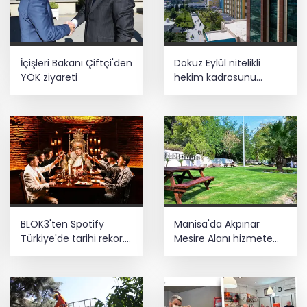
İçişleri Bakanı Çiftçi'den
Dokuz Eylül nitelikli
YÖK ziyareti
hekim kadrosunu
güçlendirdi
BLOK3'ten Spotify
Manisa'da Akpınar
Türkiye'de tarihi rekor...
Mesire Alanı hizmete
Albümdeki 10 şarkının
açılıyor
tamamı Top 50'ye girdi