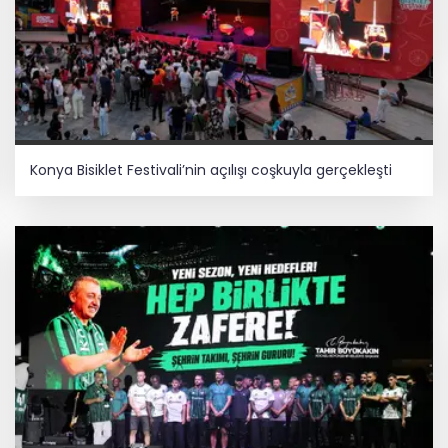
Konya Bisiklet Festivali’nin açılışı coşkuyla gerçekleşti