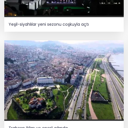
Yeşil-siyahlılar yeni sezonu coşkuyla açtı
Trabzon iklim ve enerji ağında