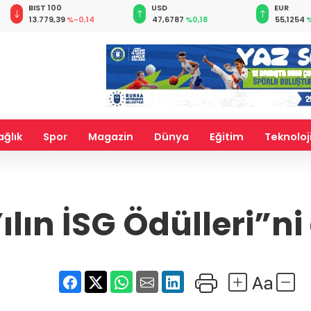
BIST 100
USD
EUR
13.779,39
%-0,14
47,6787
%0,18
55,1254
%
ağlık
Spor
Magazin
Dünya
Eğitim
Teknoloj
lın İSG Ödülleri”ni