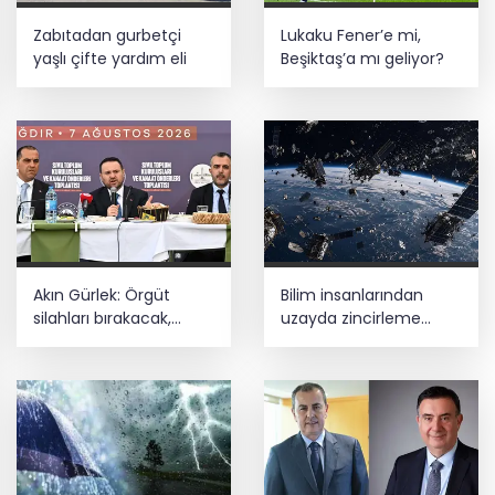
Zabıtadan gurbetçi
Lukaku Fener’e mi,
yaşlı çifte yardım eli
Beşiktaş’a mı geliyor?
Akın Gürlek: Örgüt
Bilim insanlarından
silahları bırakacak,
uzayda zincirleme
mağaraları boşaltacak
felaket uyarısı