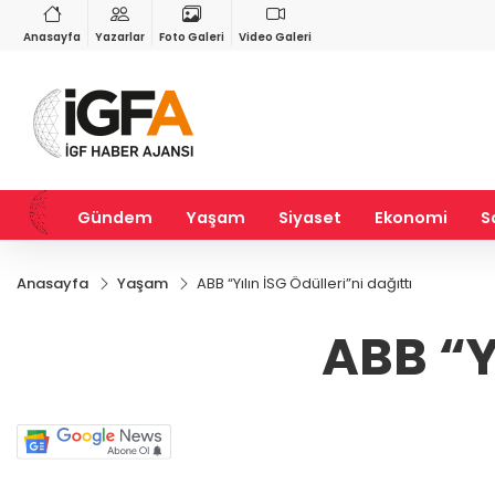
VND
GAU/TRY
3
%-0,22
0,0018
%0,32
6.660,55
%2,59
Anasayfa
Yazarlar
Foto Galeri
Video Galeri
Gündem
Yaşam
Siyaset
Ekonomi
S
Anasayfa
Yaşam
ABB “Yılın İSG Ödülleri”ni dağıttı
ABB “Yı