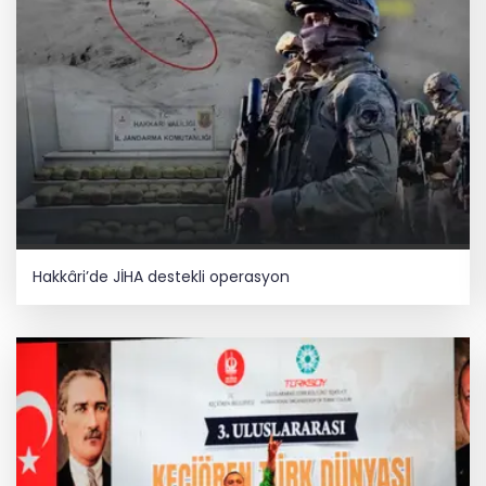
Hakkâri’de JİHA destekli operasyon