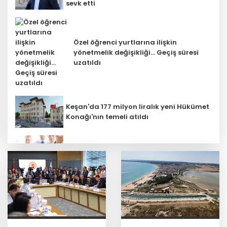
sevk etti
Özel öğrenci yurtlarına ilişkin
yönetmelik değişikliği... Geçiş süresi
uzatıldı
Keşan'da 177 milyon liralık yeni Hükümet
Konağı'nın temeli atıldı
Sağlık çalışanlarından ücret ve
emeklilik reformu çağrısı
Depremde hasar görmüştü... Malatya
Arkeoloji Müzesi yenilendi
Kütahya Belediyesi personeline yapay