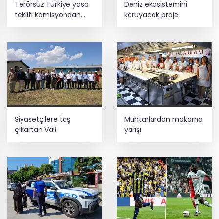
Terörsüz Türkiye yasa
Deniz ekosistemini
zeka eğitimi
teklifi komisyondan
koruyacak proje
geçti
Gebzeli sporcu Akdeniz Oyunları'nda
Türkiye'yi temsil edecek
HAYAT 112 Acil 800 bin indirmeyi aştı
Siyasetçilere taş
Muhtarlardan makarna
çıkartan Vali
yarışı