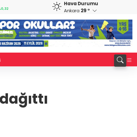
Hava Durumu
GBP
CHF
0,32
64,3468
%0,38
59,0083
%0,82
Ankara
29 °
i
 dağıttı