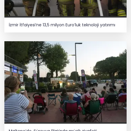
İzmir İtfaiyesi’ne 13,5 milyon Euro’luk teknoloji yatırımı
Maltepe’de, Süreyya Plajı’nda müzik ziyafeti