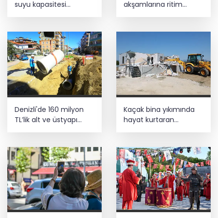
suyu kapasitesi
akşamlarına ritim
güçlendirildi
katıyor
Denizli'de 160 milyon
Kaçak bina yıkımında
TL’lik alt ve üstyapı
hayat kurtaran
yatırımı
müdahale