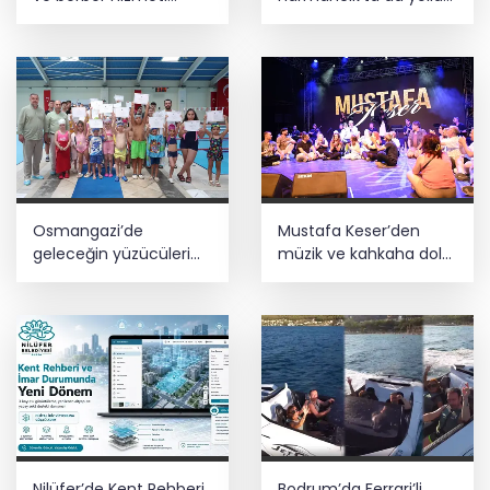
başladı
yeniliyor
Osmangazi’de
Mustafa Keser’den
geleceğin yüzücüleri
müzik ve kahkaha dolu
sertifikalarını aldı
gece
Nilüfer’de Kent Rehberi
Bodrum’da Ferrari’li