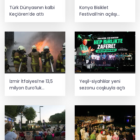
Türk Dünyasının kalbi
Konya Bisiklet
Keçiören’de attı
Festivali’nin açılışı
coşkuyla gerçekleşti
İzmir İtfaiyesi’ne 13,5
Yeşil-siyahlılar yeni
milyon Euro’luk
sezonu coşkuyla açtı
teknoloji yatırımı