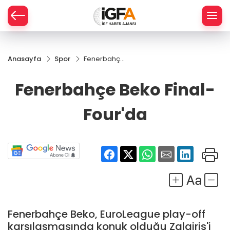
Anasayfa
Spor
Fenerbahçe
ÇE
Beko Final-
Four'da
Fenerbahçe Beko Final-
RAY
Four'da
SPOR
R
Fenerbahçe Beko, EuroLeague play-off
karşılaşmasında konuk olduğu Zalgiris'i