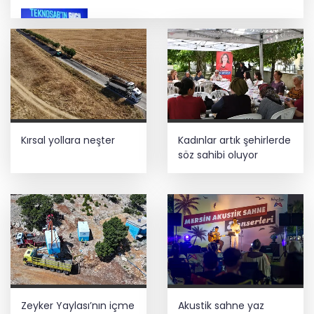
İbrahim Burkay seçimlerde açık ara
önde! Dev lansmanda neler oldu?
İş Bankası Grubu üst yönetiminde görev
değişimi
Kırsal yollara neşter
Kadınlar artık şehirlerde
Trabzon iklim ve enerji ağında
söz sahibi oluyor
İzmir Tire lokantalarında yeni dönem
başlıyor
Zeyker Yaylası’nın içme
Akustik sahne yaz