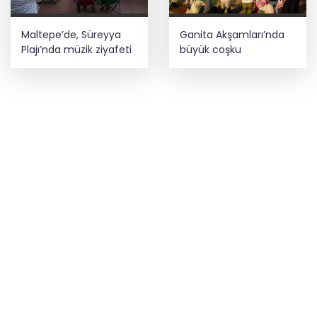
Maltepe’de, Süreyya
Ganita Akşamları’nda
Plajı’nda müzik ziyafeti
büyük coşku