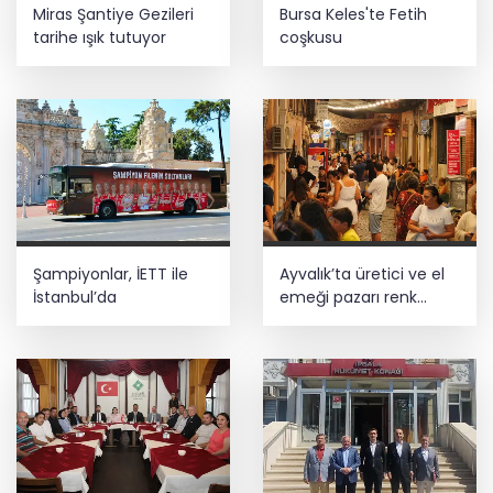
Miras Şantiye Gezileri
Bursa Keles'te Fetih
tarihe ışık tutuyor
coşkusu
Şampiyonlar, İETT ile
Ayvalık’ta üretici ve el
İstanbul’da
emeği pazarı renk
katıyor