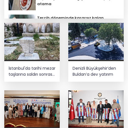
atama
Tercih döneminde kararsız kalan
gençlere bilimsel yol haritası... Halen
kararsızsanız bu testi çözün!
Bursa Büyükşehir Harmancık’ta da
yolları yeniliyor
İstanbul'da tarihi mezar
Denizli Büyükşehir’den
Çocuk adalet sisteminde yeni dönem
taşlarına saldırı sonrası
Buldan’a dev yatırım
restorasyon
Esnaf odalarından ortak açıklama