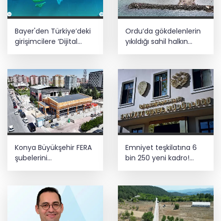
Bayer'den Türkiye’deki
Ordu’da gökdelenlerin
girişimcilere ‘Dijital
yıkıldığı sahil halkın
Sağlık ve Tarım
hizmetine açıldı
Girişimleri Haritası’
çağrısı
Konya Büyükşehir FERA
Emniyet teşkilatına 6
şubelerini
bin 250 yeni kadro!
yaygınlaştırıyor
Detaylar belli oldu