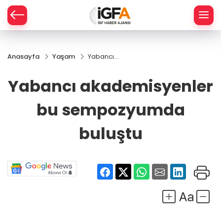
Anasayfa
Yaşam
Yabancı
ÇE
akademisyenler
bu
Yabancı akademisyenler
sempozyumda
RAY
buluştu
bu sempozyumda
SPOR
buluştu
R