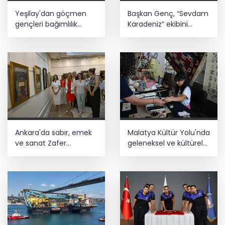
Yeşilay'dan göçmen
Başkan Genç, “Sevdam
gençleri bağımlılık
Karadeniz” ekibini
risklerinden koruyacak
ağırladı! Film Festivali
uluslararası model
Aralık’ta
Ankara'da sabır, emek
Malatya Kültür Yolu'nda
ve sanat Zafer
geleneksel ve kültürel
Çarşısı’nda hayat buldu
birikim