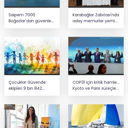
Saipem 7000
Karabağlar Zabıtası'nda
Boğazlar'dan güvenle
aday memurlar yemin
geçti
etti
Çocuklar Güvende
COP31 için kritik hamle...
ekipleri 9 bin 842
Kyoto ve Paris süreçleri
çocuğu spora ve
Türkiye’de yönetilecek
sosyal faaliyetlere
yönlendirdi