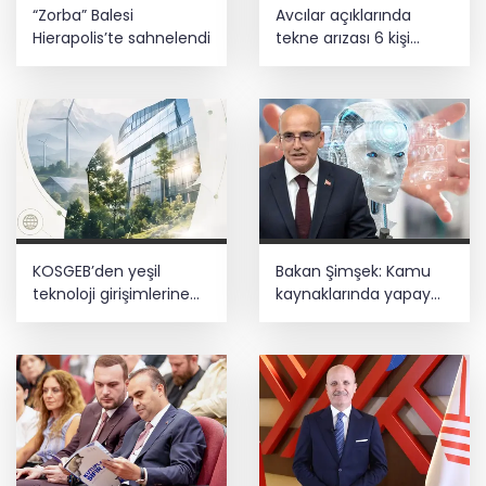
“Zorba” Balesi
Avcılar açıklarında
Hierapolis’te sahnelendi
tekne arızası 6 kişi
kurtarıldı
KOSGEB’den yeşil
Bakan Şimşek: Kamu
teknoloji girişimlerine
kaynaklarında yapay
6,5 milyon TL’ye kadar
zekâ dönemi
destek