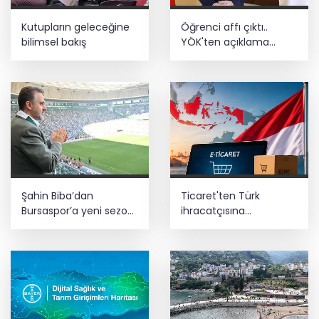
Kutupların geleceğine
Öğrenci affı çıktı..
bilimsel bakış
YÖK'ten açıklama
geldi! 4 aylık süre
tanındı
Şahin Biba’dan
Ticaret'ten Türk
Bursaspor’a yeni sezon
ihracatçısına
mesajı: Adım adım
Endonezya pazarı
şampiyonluğa
rehberi