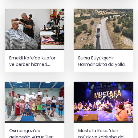
Emekli Kafe’de kuaför
Bursa Büyükşehir
ve berber hizmeti
Harmancık’ta da yolları
başladı
yeniliyor
Osmangazi’de
Mustafa Keser’den
geleceğin yüzücüleri
müzik ve kahkaha dolu