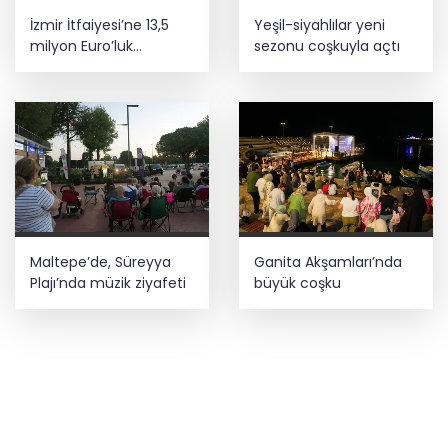
İzmir İtfaiyesi’ne 13,5
Yeşil-siyahlılar yeni
milyon Euro’luk
sezonu coşkuyla açtı
teknoloji yatırımı
Maltepe’de, Süreyya
Ganita Akşamları’nda
Plajı’nda müzik ziyafeti
büyük coşku