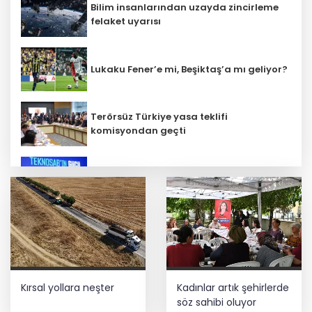
Bilim insanlarından uzayda zincirleme
felaket uyarısı
Lukaku Fener’e mi, Beşiktaş’a mı geliyor?
Terörsüz Türkiye yasa teklifi
komisyondan geçti
İbrahim Burkay seçimlerde açık ara
önde! Dev lansmanda neler oldu?
İş Bankası Grubu üst yönetiminde görev
değişimi
Kırsal yollara neşter
Kadınlar artık şehirlerde
Trabzon iklim ve enerji ağında
söz sahibi oluyor