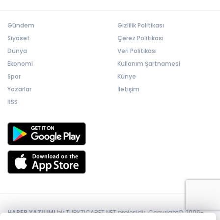
Gündem
Gizlilik Politikası
Siyaset
Çerez Politikası
Dünya
Veri Politikası
Ekonomi
Kullanım Şartnamesi
Spor
Künye
Yazarlar
İletişim
RSS
HABER YAZILIMI
bir TURKTICARET.NET projesidir. Copyright© 2006-