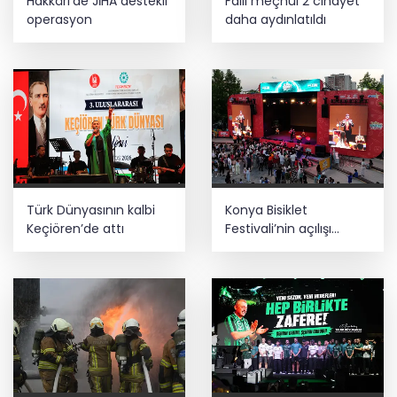
Hakkâri’de JİHA destekli
Faili meçhul 2 cinayet
operasyon
daha aydınlatıldı
Türk Dünyasının kalbi
Konya Bisiklet
Keçiören’de attı
Festivali’nin açılışı
coşkuyla gerçekleşti