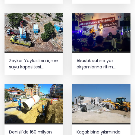
İzmir Tire lokantalarında yeni dönem
başlıyor
Zeyker Yaylası’nın içme
Akustik sahne yaz
suyu kapasitesi
akşamlarına ritim
güçlendirildi
katıyor
Denizli'de 160 milyon
Kaçak bina yıkımında