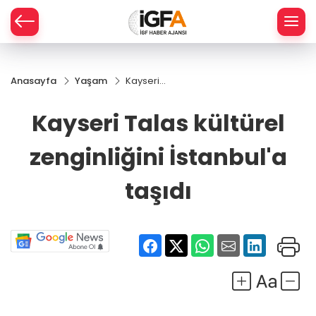
Anasayfa
Yaşam
Kayseri
ÇE
Talas
kültürel
Kayseri Talas kültürel
zenginliğini
RAY
İstanbul'a
zenginliğini İstanbul'a
taşıdı
SPOR
taşıdı
R