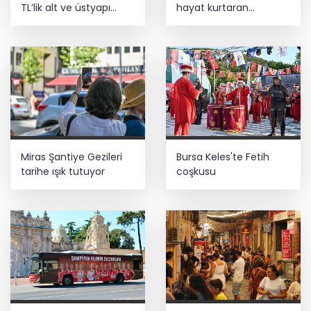
TL’lik alt ve üstyapı
hayat kurtaran
yatırımı
müdahale
Miras Şantiye Gezileri
Bursa Keles'te Fetih
tarihe ışık tutuyor
coşkusu