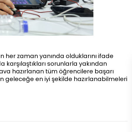
in her zaman yanında olduklarını ifade
a karşılaştıkları sorunlarla yakından
ınava hazırlanan tüm öğrencilere başarı
rin geleceğe en iyi şekilde hazırlanabilmeleri