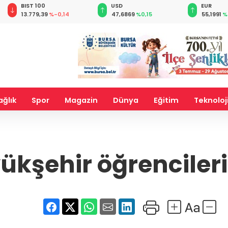
BIST 100
USD
EUR
13.779,39
%-0,14
47,6869
%0,15
55,1991
%
ağlık
Spor
Magazin
Dünya
Eğitim
Teknoloj
ükşehir öğrenciler