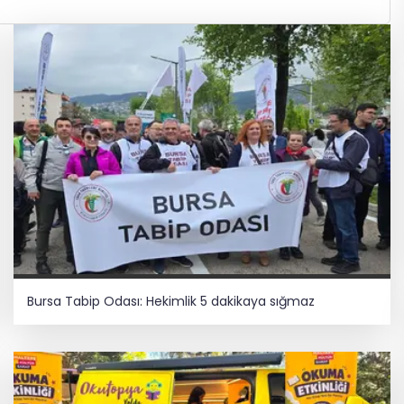
Bursa Tabip Odası: Hekimlik 5 dakikaya sığmaz