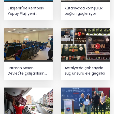
Eskişehir'de Kentpark
Kütahya’da komşuluk
Yapay Plajı yeni
bağları güçleniyor
sezonda hizmete açıldı
Batman Sason
Antalya’da çok sayıda
Devlet'te çalışanların
suç unsuru ele geçirildi
talepleri dinlendi