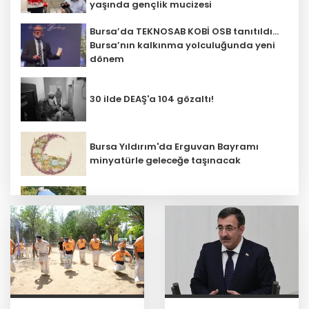
yaşında gençlik mucizesi
Bursa’da TEKNOSAB KOBİ OSB tanıtıldı...
Bursa’nın kalkınma yolculuğunda yeni
dönem
30 ilde DEAŞ'a 104 gözaltı!
Bursa Yıldırım'da Erguvan Bayramı
minyatürle geleceğe taşınacak
Bursa Nilüfer'de beton mikserinden
kamu alanına döküme 150 bin TL ceza
CHP, Menderes Belediye Başkanı İlkay
Çiçek'i kesin ihraç talebiyle disipline
sevk etti
Ankara'da uyuşturucu ve fuhuş 8