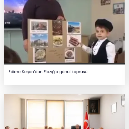
Edirne Keşan’dan Elazığ'a gönül köprüsü