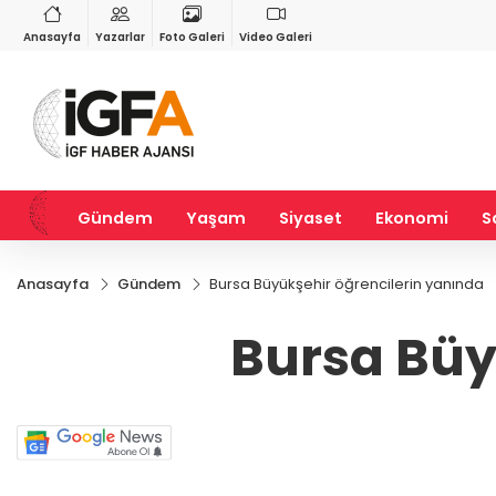
VND
GAU/TRY
3
%-0,22
0,0018
%0,40
6.653,37
%2,48
Anasayfa
Yazarlar
Foto Galeri
Video Galeri
Gündem
Yaşam
Siyaset
Ekonomi
S
Anasayfa
Gündem
Bursa Büyükşehir öğrencilerin yanında
Bursa Büy