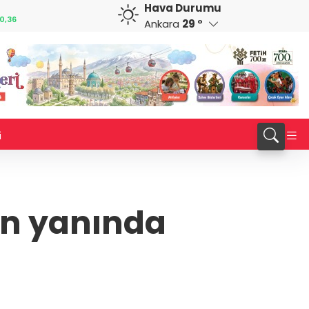
Hava Durumu
GBP
CHF
0,36
64,4283
%0,44
59,0696
%0,87
Ankara
29 °
i
in yanında