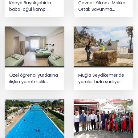
Konya Büyükşehir’in
Cevdet Yılmaz: Mekke
gözaltı
baba-oğul kampı
Ortak Savunma
Ağustos'ta da sürecek
Anlaşması bölgesel
güvenliğe katkı
E-KİP’e Türkiye’nin Dijital Dönüşüm
sağlayacak
Ödülü... Kamu kategorisinde zirvede
Özel öğrenci yurtlarına
Muğla Seydikemer’de
ilişkin yönetmelik
yaralar hızla sarılıyor
değişikliği... Geçiş süresi
uzatıldı