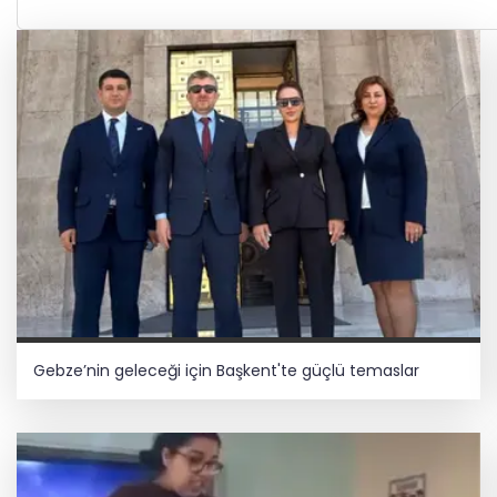
Gebze’nin geleceği için Başkent'te güçlü temaslar