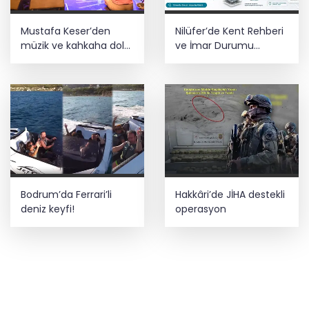
Mustafa Keser’den
Nilüfer’de Kent Rehberi
müzik ve kahkaha dolu
ve İmar Durumu
gece
Sorgulama yenilendi
Bodrum’da Ferrari’li
Hakkâri’de JİHA destekli
deniz keyfi!
operasyon