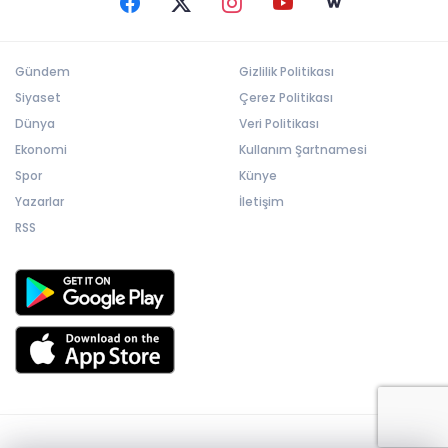
Gündem
Gizlilik Politikası
Siyaset
Çerez Politikası
Dünya
Veri Politikası
Ekonomi
Kullanım Şartnamesi
Spor
Künye
Yazarlar
İletişim
RSS