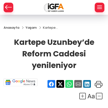
Anasayfa
Yaşam
Kartepe
ÇE
Uzunbey’de
Reform
Kartepe Uzunbey’de
Caddesi
RAY
yenileniyor
Reform Caddesi
SPOR
yenileniyor
R