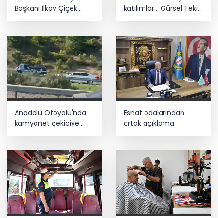
Başkanı İlkay Çiçek
katılımlar... Gürsel Tekin:
görevden uzaklaştırıldı
Birlikte başaracağız
Anadolu Otoyolu'nda
Esnaf odalarından
kamyonet çekiciye
ortak açıklama
çarptı!