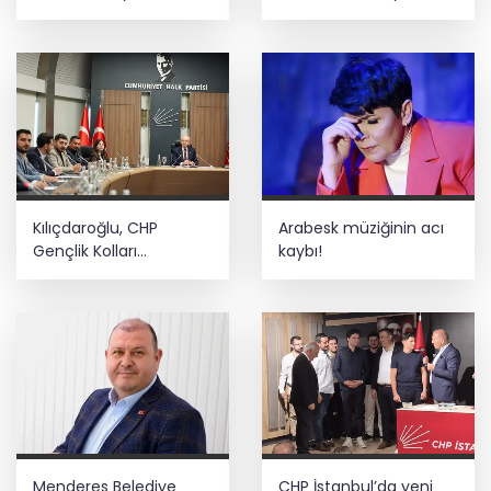
dönem
bilgiyi yayma'
soruşturması
Kılıçdaroğlu, CHP
Arabesk müziğinin acı
Gençlik Kolları
kaybı!
yönetimiyle buluştu
Menderes Belediye
CHP İstanbul’da yeni