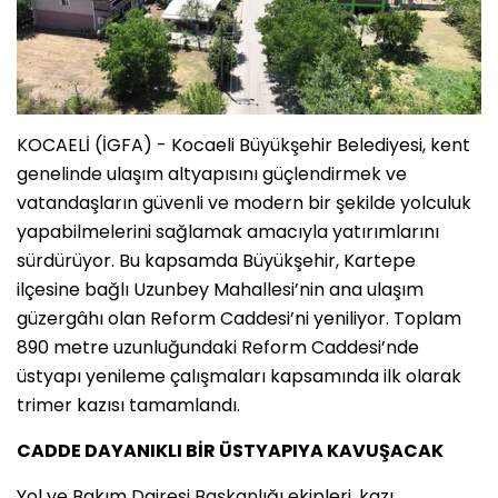
KOCAELİ (İGFA) - Kocaeli Büyükşehir Belediyesi, kent
genelinde ulaşım altyapısını güçlendirmek ve
vatandaşların güvenli ve modern bir şekilde yolculuk
yapabilmelerini sağlamak amacıyla yatırımlarını
sürdürüyor. Bu kapsamda Büyükşehir, Kartepe
ilçesine bağlı Uzunbey Mahallesi’nin ana ulaşım
güzergâhı olan Reform Caddesi’ni yeniliyor. Toplam
890 metre uzunluğundaki Reform Caddesi’nde
üstyapı yenileme çalışmaları kapsamında ilk olarak
trimer kazısı tamamlandı.
CADDE DAYANIKLI BİR ÜSTYAPIYA KAVUŞACAK
Yol ve Bakım Dairesi Başkanlığı ekipleri, kazı