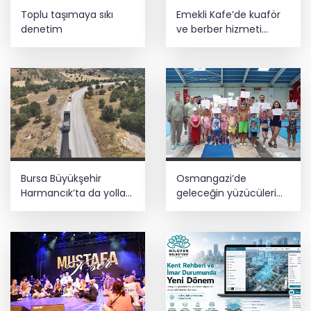
Toplu taşımaya sıkı
Emekli Kafe’de kuaför
denetim
ve berber hizmeti
başladı
Bursa Büyükşehir
Osmangazi’de
Harmancık’ta da yolları
geleceğin yüzücüleri
yeniliyor
sertifikalarını aldı