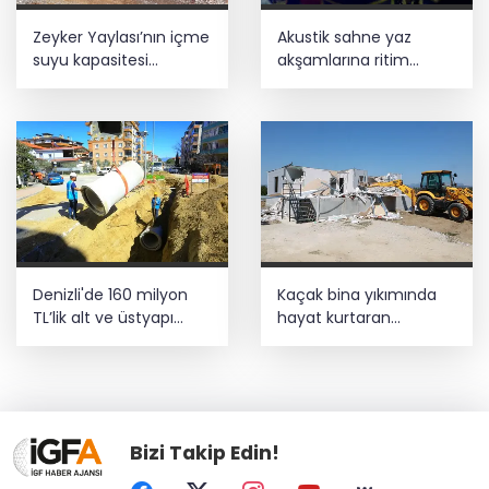
Zeyker Yaylası’nın içme
Akustik sahne yaz
suyu kapasitesi
akşamlarına ritim
güçlendirildi
katıyor
Denizli'de 160 milyon
Kaçak bina yıkımında
TL’lik alt ve üstyapı
hayat kurtaran
yatırımı
müdahale
Bizi Takip Edin!