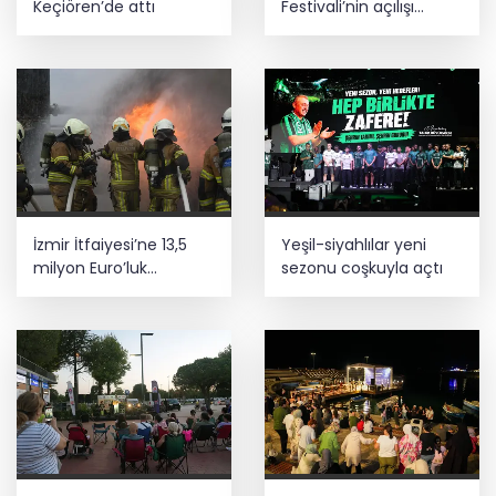
Keçiören’de attı
Festivali’nin açılışı
coşkuyla gerçekleşti
Kayseri Talas İnovasyon Merkezi finale
kaldı
İzmir İtfaiyesi’ne 13,5
Yeşil-siyahlılar yeni
milyon Euro’luk
sezonu coşkuyla açtı
teknoloji yatırımı