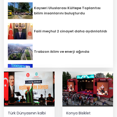
Kayseri Uluslarası Kültepe Toplantısı
bilim insanlarını buluşturdu
Faili meçhul 2 cinayet daha aydınlatıldı
Trabzon iklim ve enerji ağında
İbrahim Burkay seçimlerde açık ara
önde! Dev lansmanda neler oldu?
Bilim insanlarından uzayda zincirleme
felaket uyarısı
Türk Dünyasının kalbi
Konya Bisiklet
Lukaku Fener’e mi, Beşiktaş’a mı geliyor?