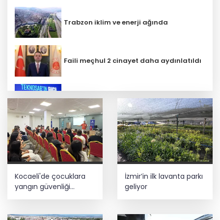
Trabzon iklim ve enerji ağında
Faili meçhul 2 cinayet daha aydınlatıldı
İbrahim Burkay seçimlerde açık ara
önde! Dev lansmanda neler oldu?
5 ilde kuvvetli yağış, Marmara ve Ege’de
rüzgar alarmı!
CHP İstanbul’da yeni katılımlar... Gürsel
Kocaeli'de çocuklara
İzmir’in ilk lavanta parkı
Tekin: Birlikte başaracağız
yangın güvenliği
geliyor
eğitimi
Lavantanın hikayesi başlıyor