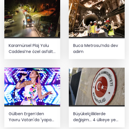
Karamürsel Plaj Yolu
Buca Metrosu’nda dev
Caddesi’ne özel asfalt
adım
dokunuşu
Gülben Ergen’den
Büyükelçiliklerde
Yavru Vatan'da 'yapay
değişim... 4 ülkeye yeni
zekâ' çıkışı
atama