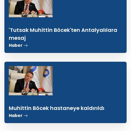
'Tutsak Muhittin Böcek'ten Antalyalılara
mesaj
Haber
Muhittin Böcek hastaneye kaldırıldı
Haber