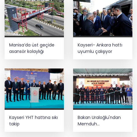
Manisa’da üst geçide
Kayseri- Ankara hattı
asansör kolaylığı
uyumlu çalışıyor
Kayseri YHT hattına sıkı
Bakan Uraloğlu'ndan
takip
Memduh
Çolakbayrakdar'a övgü