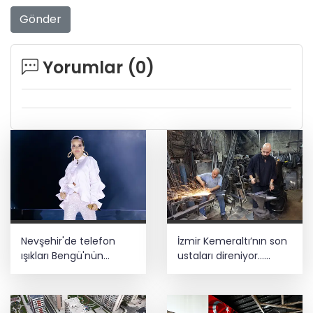
Gönder
Yorumlar (
0
)
Nevşehir'de telefon
İzmir Kemeraltı’nın son
ışıkları Bengü'nün
ustaları direniyor...
şarkılarına eşlik etti
Çekiç sesleriyle
yaşayan miras