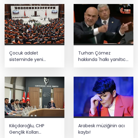
Çocuk adalet
Turhan Çömez
sisteminde yeni
hakkında 'halkı yanıltıcı
dönem
bilgiyi yayma'
soruşturması
Kılıçdaroğlu, CHP
Arabesk müziğinin acı
Gençlik Kolları
kaybı!