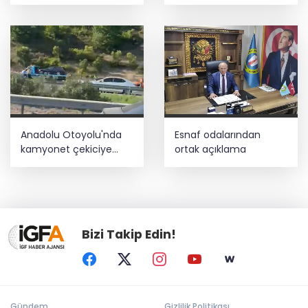
yönetimiyle buluştu
Anadolu Otoyolu'nda
Esnaf odalarından
kamyonet çekiciye
ortak açıklama
çarptı!
Bizi Takip Edin!
Gündem
Gizlilik Politikası