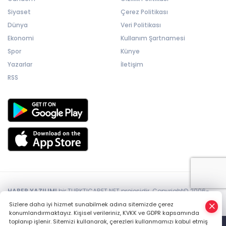
Siyaset
Çerez Politikası
Dünya
Veri Politikası
Ekonomi
Kullanım Şartnamesi
Spor
Künye
Yazarlar
İletişim
RSS
HABER YAZILIMI
bir TURKTICARET.NET projesidir. Copyright© 2006-
2026 Tüm hakları saklıdır.
Sizlere daha iyi hizmet sunabilmek adına sitemizde çerez
konumlandırmaktayız. Kişisel verileriniz, KVKK ve GDPR kapsamında
toplanıp işlenir. Sitemizi kullanarak, çerezleri kullanmamızı kabul etmiş