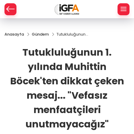
Anasayfa
Gündem
Tutukluluğunun 1.
ÇE
yılında Muhittin
Böcek'ten dikkat
Tutukluluğunun 1.
çeken mesaj...
RAY
"Vefasız
yılında Muhittin
menfaatçileri
SPOR
unutmayacağız"
Böcek'ten dikkat çeken
R
mesaj... "Vefasız
menfaatçileri
unutmayacağız"