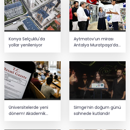
Konya Selçuklu'da
Aytmatov’un mirası
yollar yenileniyor
Antalya Muratpaşa’da
büyüyor
Üniversitelerde yeni
Simge’nin doğum günü
dönem! Akademik
sahnede kutlandı!
sahtekârlığa hapis,
öğrencilere dönüş yolu