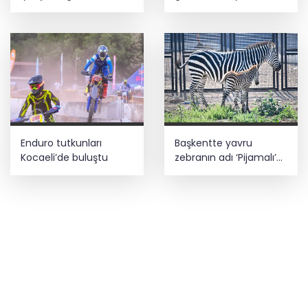
konuşuldu
buluştu
Enduro tutkunları
Başkentte yavru
Kocaeli’de buluştu
zebranın adı ‘Pijamalı’
oldu