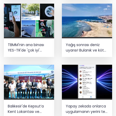
Teröristler teslim olmaya devam
ediyor... Hudutlarda 490 kişi yakalandı
TBMM'nin ana binası
Yağış sonrası deniz
YES-TR'de 'çok iyi'
uyarısı! Bulanık ve kötü
olarak sertifikalandırıldı
kokulu suda yüzmeyin
Balıkesir'de Kepsut’a
Yapay zekada onlarca
Kent Lokantası ve
uygulamanın yerini tek