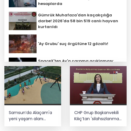
hesaplarda
Gümrük Muhafaza'dan kaçakçılığa
darbe! 2026'da 58 bin 519 canlı hayvan
kurtarıldı
'Ay Grubu' suç örgütüne 12 gözaltı!
SpaceX'ten Ay'a çarpma açıklaması:
Sorumlu uzay operasyonları için
çalışıyoruz
Bozcaada mercan resifleri için koruma
seferberliği... 180 deniz canlısı türü kayıt
altına alındı
Türk F-16'ları NATO görevi için
Samsun’da Alaçam'a
CHP Grup Başkanvekili
Estonya'da... MSB yerli savunma
sistemleriyle güçleniyor
yeni yaşam alanı
Kılıç’tan 'silahsızlanma'
kazandırıldı
vurgusu