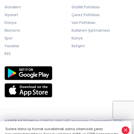
Gündem
Gizlilik Politikası
Siyaset
Çerez Politikası
Dünya
Veri Politikası
Ekonomi
Kullanım Şartnamesi
Spor
Künye
Yazarlar
İletişim
RSS
HABER YAZILIMI
bir TURKTICARET.NET projesidir. Copyright© 2006-
2026 Tüm hakları saklıdır.
Sizlere daha iyi hizmet sunabilmek adına sitemizde çerez