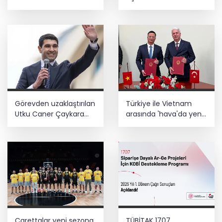
içerikler tek platformda
Ağustos'ta başlıyor
Görevden uzaklaştırılan
Türkiye ile Vietnam
Utku Caner Çaykara
arasında 'hava'da yeni
hakkında tahliye kararı
dönem... Sefer
kapasitesi artırıldı
Carettalar yeni sezona
TÜBİTAK 1707