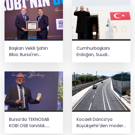
Başkan Vekili Şahin
Cumhurbaşkanı
Biba: Bursa'nın
Erdoğan, Suudi
geleceğini bütüncül
Arabistan yolcusu
anlayışla planlıyoruz
Bursa’da TEKNOSAB
Kocaeli Darıca’ya
KOBİ OSB tanıtıldı...
Büyükşehir'den modern
Bursa’nın kalkınma
ulaşım yatırımı