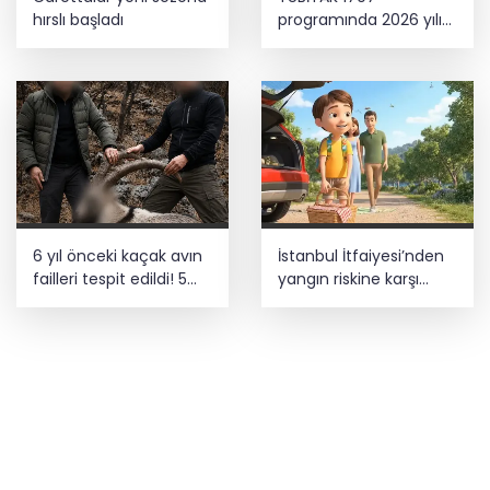
hırslı başladı
programında 2026 yılı
ilk dönem sonuçları
açıklandı
6 yıl önceki kaçak avın
İstanbul İtfaiyesi’nden
failleri tespit edildi! 5
yangın riskine karşı
yaban keçisi için ceza
videolu uyarı
uygulandı