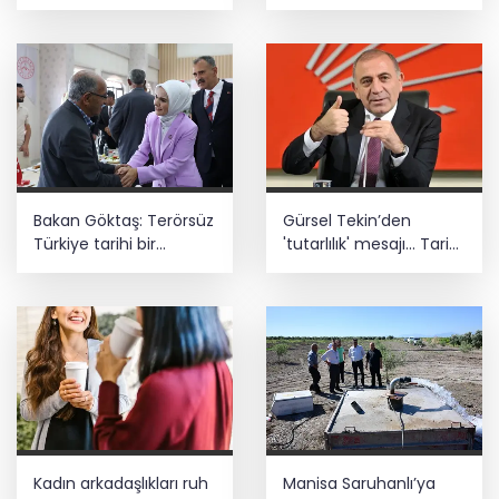
altyapı desteği
asistan alabilir
Bakan Göktaş: Terörsüz
Gürsel Tekin’den
Türkiye tarihi bir
'tutarlılık' mesajı... Tarihi
adımdır
meselelerde pusula
net olmalı
Kadın arkadaşlıkları ruh
Manisa Saruhanlı’ya