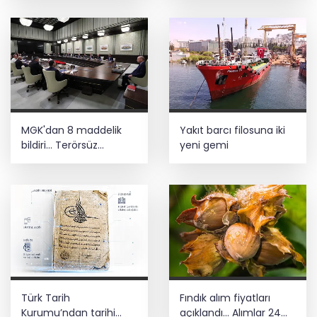
yolculuğunda yeni
dönem
MGK'dan 8 maddelik
Yakıt barcı filosuna iki
bildiri... Terörsüz
yeni gemi
Türkiye, bölgesel
güvenlik ve Gazze
mesajı
Türk Tarih
Fındık alım fiyatları
Kurumu’ndan tarihi
açıklandı... Alımlar 24