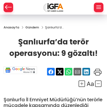
Anasayfa
Gündem
Şanlıurfa’da
ÇE
terör
operasyonu:
Şanlıurfa’da terör
9 gözaltı!
RAY
operasyonu: 9 gözaltı!
SPOR
R
Şanlıurfa İl Emniyet Müdürlüğü’nün terörle
mücadele kapsamında düzenlediği