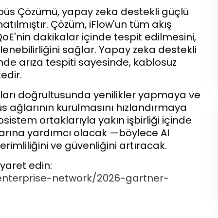
mpüs Çözümü, yapay zeka destekli güçlü
atılmıştır. Çözüm, iFlow'un tüm akış
E'nin dakikalar içinde tespit edilmesini,
ebilirliğini sağlar. Yapay zeka destekli
nde arıza tespiti sayesinde, kablosuz
edir.
çları doğrultusunda yenilikler yapmaya ve
püs ağlarının kurulmasını hızlandırmaya
stem ortaklarıyla yakın işbirliği içinde
larına yardımcı olacak —böylece AI
imliliğini ve güvenliğini artıracak.
ziyaret edin:
/enterprise-network/2026-gartner-