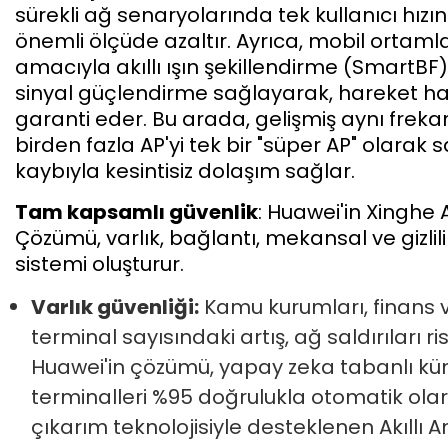
sürekli ağ senaryolarında tek kullanıcı hızını
önemli ölçüde azaltır. Ayrıca, mobil ortamla
amacıyla akıllı ışın şekillendirme (SmartBF)
sinyal güçlendirme sağlayarak, hareket ha
garanti eder. Bu arada, gelişmiş aynı frekan
birden fazla AP'yi tek bir "süper AP" olarak
kaybıyla kesintisiz dolaşım sağlar.
Tam kapsamlı güvenlik
: Huawei'in Xingh
Çözümü, varlık, bağlantı, mekansal ve gizli
sistemi oluşturur.
Varlık güvenliği:
Kamu kurumları, finans v
terminal sayısındaki artış, ağ saldırıları ri
Huawei'in çözümü, yapay zeka tabanlı kü
terminalleri %95 doğrulukla otomatik ola
çıkarım teknolojisiyle desteklenen Akıllı 