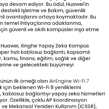
aya devam ediyor. Bu ödül, Huawei'in
estekli İşletme ve Bakım, güvenlik
li avantajlarını ortaya koymaktadır. Bu
n temel ihtiyaçlarına odaklanma,
 için güvenli ve akıllı kampüsler inşa etme
k Huawei, Xinghe Yapay Zeka Kampüs
üper hızlı kablosuz bağlantı, kapsamlı
r, kamu, finans, eğitim, sağlık ve diğer
erine ve gelecekteki büyümeyi
ürünün ilk örneği olan
AirEngine Wi-Fi 7
k için beklenen Wi-Fi 8 yeniliklerini
, kablosuz bağlantıyı yapay zeka hizmetleri
iyor. Özellikle, çoklu AP koordinasyon
ma ve Mekansal Yeniden Kullanım (iCSSR),