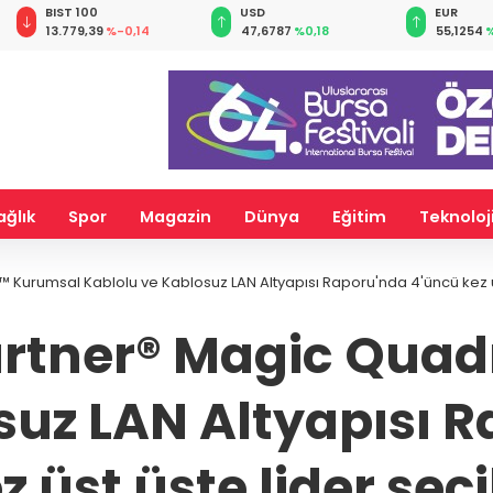
BIST 100
USD
EUR
13.779,39
%-0,14
47,6787
%0,18
55,1254
%
ağlık
Spor
Magazin
Dünya
Eğitim
Teknoloj
Kurumsal Kablolu ve Kablosuz LAN Altyapısı Raporu'nda 4'üncü kez üst
artner® Magic Qua
suz LAN Altyapısı 
z üst üste lider seçi