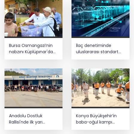
Bursa Osmangazi’nin
İlaç denetiminde
nabzını Küplüpınar'da
uluslararası standart
tuttu
dönemi
Anadolu Dostluk
Konya Büyükşehir’in
Rallisi'nde ilk yarı
baba-oğul kampı
tamamlandı
Ağustos'ta da sürecek