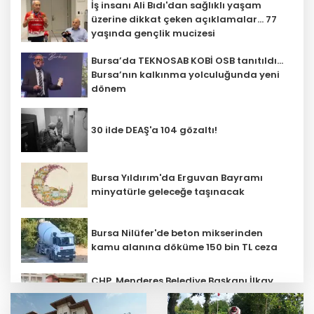
İş insanı Ali Bıdı'dan sağlıklı yaşam
üzerine dikkat çeken açıklamalar... 77
yaşında gençlik mucizesi
Bursa’da TEKNOSAB KOBİ OSB tanıtıldı...
Bursa’nın kalkınma yolculuğunda yeni
dönem
30 ilde DEAŞ'a 104 gözaltı!
Bursa Yıldırım'da Erguvan Bayramı
minyatürle geleceğe taşınacak
Bursa Nilüfer'de beton mikserinden
kamu alanına döküme 150 bin TL ceza
CHP, Menderes Belediye Başkanı İlkay
Çiçek'i kesin ihraç talebiyle disipline
sevk etti