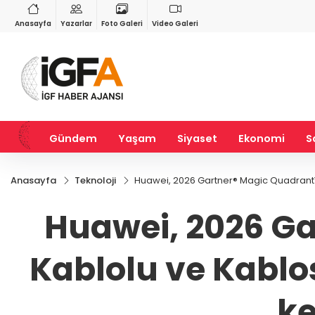
VND
GAU/TRY
3
%-0,22
0,0018
%0,32
6.660,55
%2,59
Anasayfa
Yazarlar
Foto Galeri
Video Galeri
Gündem
Yaşam
Siyaset
Ekonomi
S
Anasayfa
Teknoloji
Huawei, 2026 Gartner® Magic Quadrant™ 
Huawei, 2026 G
Kablolu ve Kablo
ke