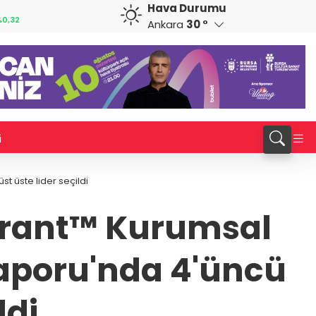
Hava Durumu
GBP
CHF
0,32
64,3468
%0,38
59,0083
%0,82
Ankara
30 °
i
 üste lider seçildi
drant™ Kurumsal
Raporu'nda 4'üncü
ldi