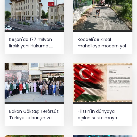
Ankara'da uyuşturucu ve fuhuş 8
gözaltı
E-KİP’e Türkiye’nin Dijital Dönüşüm
Keşan'da 177 milyon
Kocaeli'de kırsal
Ödülü... Kamu kategorisinde zirvede
liralık yeni Hükümet
mahalleye modern yol
Konağı'nın temeli atıldı
Cumhurbaşkanı Erdoğan, Suudi
Arabistan yolcusu
Bakan Göktaş: Terörsüz
Filistin'in dünyaya
Türkiye ile barışın ve
açılan sesi olmaya
istikrarın güçlendiği
devam edeceğiz
gelecek hedefliyoruz