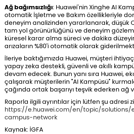
Ağ bağımsızlığı
: Huawei'nin Xinghe AI Ka
otomatik İşletme ve Bakım özellikleriyle don
deneyim analizinden yararlanarak, düşük Qo
tam yol görünürlüğünü ve deneyim gözlemlen
küresel karar alma süreci ve dakika düzeyi
arızaların %80'i otomatik olarak giderilmekt
İleriye baktığımızda Huawei, müşteri ihtiya
yapay zeka destekli, güvenli ve akıllı kam
devam edecek. Bunun yanı sıra Huawei, ekosi
çalışarak müşterilerin "AI Kampüsü" kurma
çağında ortak başarıyı teşvik ederken ağ ver
Raporla ilgili ayrıntılar için lütfen şu adresi 
https://e.huawei.com/en/topic/solutions
campus-network
Kaynak: İGFA