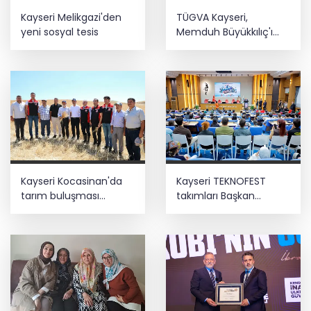
Kayseri Melikgazi'den
TÜGVA Kayseri,
yeni sosyal tesis
Memduh Büyükkılıç'ı
ağırladı
Kayseri Kocasinan'da
Kayseri TEKNOFEST
tarım buluşması
takımları Başkan
hasatla açıldı
Büyükkılıç'la buluştu