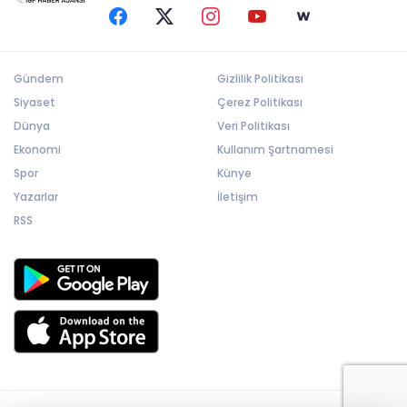
Gündem
Gizlilik Politikası
Siyaset
Çerez Politikası
Dünya
Veri Politikası
Ekonomi
Kullanım Şartnamesi
Spor
Künye
Yazarlar
İletişim
RSS