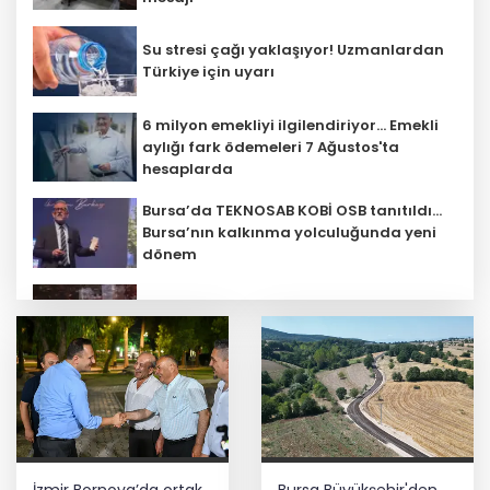
Su stresi çağı yaklaşıyor! Uzmanlardan
Türkiye için uyarı
6 milyon emekliyi ilgilendiriyor... Emekli
aylığı fark ödemeleri 7 Ağustos'ta
hesaplarda
Bursa’da TEKNOSAB KOBİ OSB tanıtıldı...
Bursa’nın kalkınma yolculuğunda yeni
dönem
'Ay Grubu' suç örgütüne 12 gözaltı!
Türk F-16'ları NATO görevi için
Estonya'da... MSB yerli savunma
sistemleriyle güçleniyor
Teröristler teslim olmaya devam
İzmir Bornova’da ortak
Bursa Büyükşehir'den