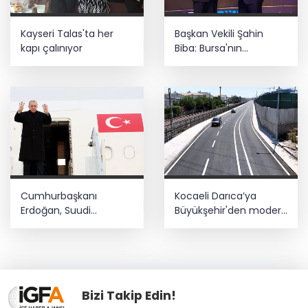
Kayseri Talas'ta her
Başkan Vekili Şahin
kapı çalınıyor
Biba: Bursa'nın
geleceğini bütüncül
anlayışla planlıyoruz
Cumhurbaşkanı
Kocaeli Darıca’ya
Erdoğan, Suudi
Büyükşehir'den modern
Arabistan yolcusu
ulaşım yatırımı
Bizi Takip Edin!