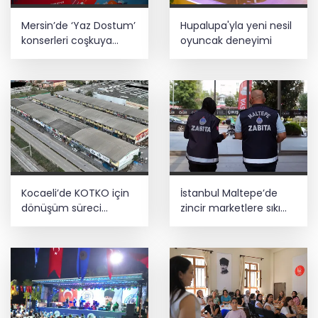
Mersin’de ‘Yaz Dostum’
Hupalupa'yla yeni nesil
konserleri coşkuya
oyuncak deneyimi
devam ediyor
Kocaeli’de KOTKO için
İstanbul Maltepe’de
dönüşüm süreci
zincir marketlere sıkı
başladı
denetim