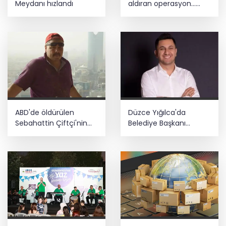
Meydanı hızlandı
aldıran operasyon...
Manda ve Bostanlı
temizlendi
ABD'de öldürülen
Düzce Yığılca'da
Sebahattin Çiftçi'nin
Belediye Başkanı
eşinden adalet çağrısı:
Selami Savaş'a bir kapı
İki yıldır mağduruz
daha kapandı!