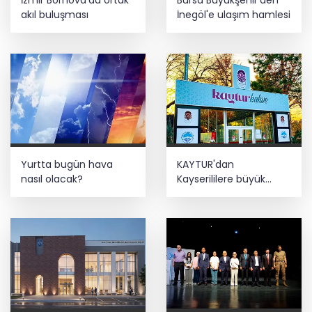
ediyor... Hudutlarda 490 kişi yakalandı
akıl buluşması
İnegöl'e ulaşım hamlesi
Bozcaada mercan resifleri için koruma
seferberliği... 180 deniz canlısı türü kayıt
altına alındı
Yurtta bugün hava
KAYTUR'dan
nasıl olacak?
Kayserililere büyük
hizmetler