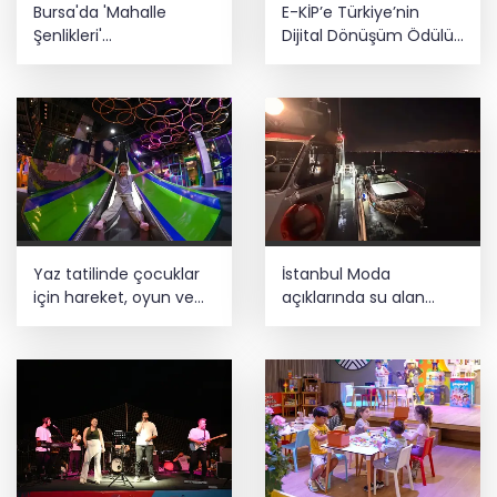
Bursa'da 'Mahalle
E-KİP’e Türkiye’nin
Şenlikleri'
Dijital Dönüşüm Ödülü...
Osmangazilileri
Kamu kategorisinde
eğlendiriyor
zirvede
Yaz tatilinde çocuklar
İstanbul Moda
için hareket, oyun ve
açıklarında su alan
keşif bir arada
teknedeki 4 kişi
kurtarıldı