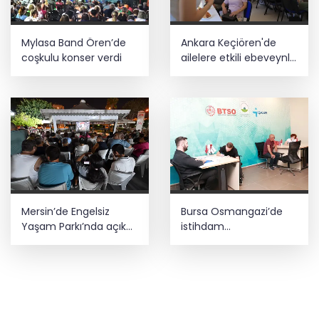
Mylasa Band Ören’de
Ankara Keçiören'de
coşkulu konser verdi
ailelere etkili ebeveynlik
eğitimi
Mersin’de Engelsiz
Bursa Osmangazi’de
Yaşam Parkı’nda açık
istihdam
hava sinema keyfi
buluşmalarıyla iş
imkanı