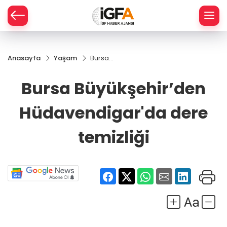
Anasayfa
Yaşam
Bursa
ÇE
Büyükşehir’den
Hüdavendigar'da
Bursa Büyükşehir’den
dere temizliği
RAY
Hüdavendigar'da dere
SPOR
temizliği
R