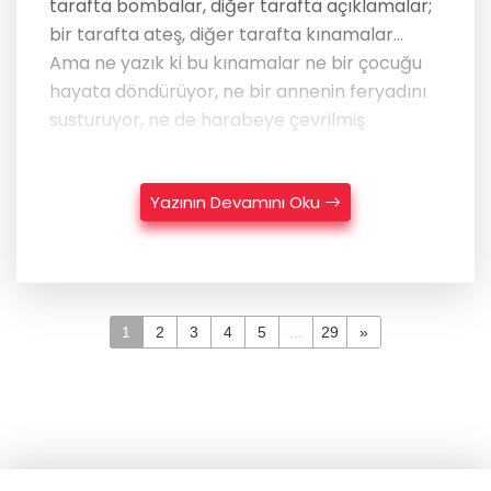
tarafta bombalar, diğer tarafta açıklamalar;
bir tarafta ateş, diğer tarafta kınamalar…
Ama ne yazık ki bu kınamalar ne bir çocuğu
hayata döndürüyor, ne bir annenin feryadını
susturuyor, ne de harabeye çevrilmiş
Yazının Devamını Oku
1
2
3
4
5
...
29
»