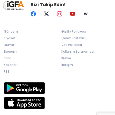
Bizi Takip Edin!
Gündem
Gizlilik Politikası
Siyaset
Çerez Politikası
Dünya
Veri Politikası
Ekonomi
Kullanım Şartnamesi
Spor
Künye
Yazarlar
İletişim
RSS