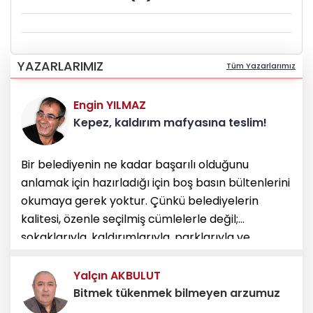
YAZARLARIMIZ
Tüm Yazarlarımız
Engin YILMAZ
Kepez, kaldırım mafyasına teslim!
Bir belediyenin ne kadar başarılı olduğunu
anlamak için hazırladığı için boş basın bültenlerini
okumaya gerek yoktur. Çünkü belediyelerin
kalitesi, özenle seçilmiş cümlelerle değil;
sokaklarıyla, kaldırımlarıyla, parklarıyla ve
kamusal alanlara gösterdiği saygıyla ölçülür.
Kepez Belediyesi geçtiği
Yalçın AKBULUT
Bitmek tükenmek bilmeyen arzumuz