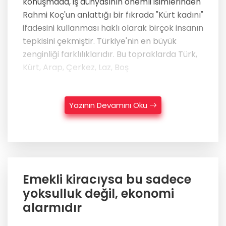
konuşmada, iş dünyasının önemli isimlerinden
Rahmi Koç'un anlattığı bir fıkrada "Kürt kadını"
ifadesini kullanması haklı olarak birçok insanın
tepkisini çekmiştir. Türkiye'nin en büyük
zenginliği farklılıklarıdır. Bu topraklarda Türk,
Kürt, Arap, Çerkez, Laz, Boş
Yazının Devamını Oku
Emekli kiracıysa bu sadece
yoksulluk değil, ekonomi
alarmıdır