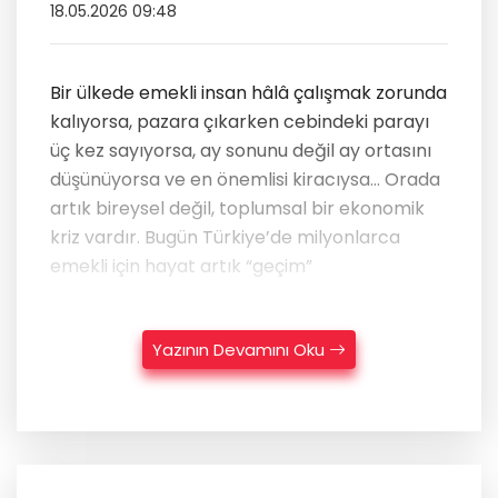
18.05.2026 09:48
Bir ülkede emekli insan hâlâ çalışmak zorunda
kalıyorsa, pazara çıkarken cebindeki parayı
üç kez sayıyorsa, ay sonunu değil ay ortasını
düşünüyorsa ve en önemlisi kiracıysa… Orada
artık bireysel değil, toplumsal bir ekonomik
kriz vardır. Bugün Türkiye’de milyonlarca
emekli için hayat artık “geçim”
Yazının Devamını Oku