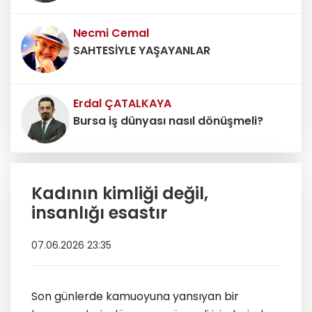
Necmi Cemal
SAHTESİYLE YAŞAYANLAR
Erdal ÇATALKAYA
Bursa iş dünyası nasıl dönüşmeli?
Erdoğan DEMİR
Kadının kimliği değil,
Belediyenin mesaj sistemi ticari
reklam aracı değildir
insanlığı esastır
07.06.2026 23:35
Son günlerde kamuoyuna yansıyan bir