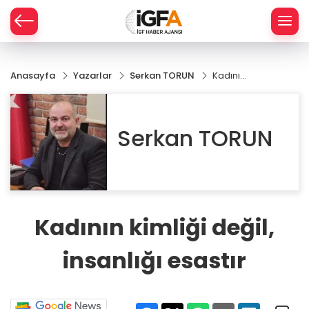
Anasayfa
Yazarlar
Serkan TORUN
Kadının
ÇE
kimliği
değil,
insanlığı
RAY
Serkan TORUN
esastır
SPOR
R
Kadının kimliği değil,
insanlığı esastır