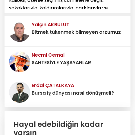
kalitesi, özenle seçilmiş cümlelerle değil;
sokaklarıyla, kaldırımlarıyla, parklarıyla ve
kamusal alanlara gösterdiği saygıyla ölçülür.
Kepez Belediyesi geçtiği
Yalçın AKBULUT
Bitmek tükenmek bilmeyen arzumuz
Necmi Cemal
SAHTESİYLE YAŞAYANLAR
Erdal ÇATALKAYA
Bursa iş dünyası nasıl dönüşmeli?
Erdoğan DEMİR
Hayal edebildiğin kadar
Belediyenin mesaj sistemi ticari
reklam aracı değildir
varsın