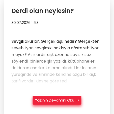
Derdi olan neylesin?
30.07.2026 11:53
Sevgili okurlar, Gerçek aşk nedir? Gerçekten
sevebiliyor, sevgimizi hakkıyla gösterebiliyor
muyuz? Asırlardır aşk üzerine sayısız söz
söylendi, binlerce şiir yazıldı, kütüphaneleri
dolduran eserler kaleme alındı. Her insanın
yüreğinde ve zihninde kendine özgü bir aşk
tarifi vardır. Kimine göre fed
Yazının Devamını Oku