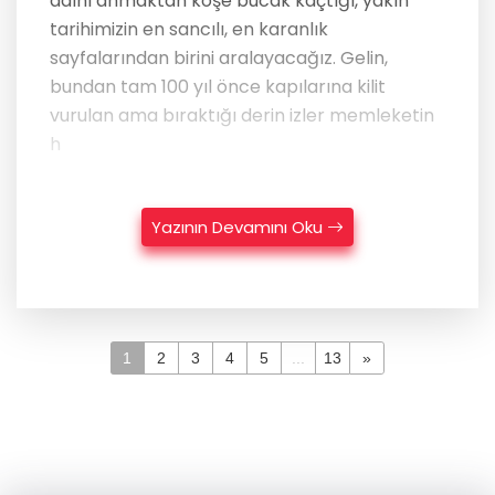
adını anmaktan köşe bucak kaçtığı, yakın
tarihimizin en sancılı, en karanlık
sayfalarından birini aralayacağız. Gelin,
bundan tam 100 yıl önce kapılarına kilit
vurulan ama bıraktığı derin izler memleketin
h
Yazının Devamını Oku
1
2
3
4
5
...
13
»