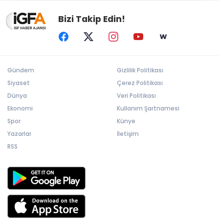
Bizi Takip Edin!
Gündem
Gizlilik Politikası
Siyaset
Çerez Politikası
Dünya
Veri Politikası
Ekonomi
Kullanım Şartnamesi
Spor
Künye
Yazarlar
İletişim
RSS