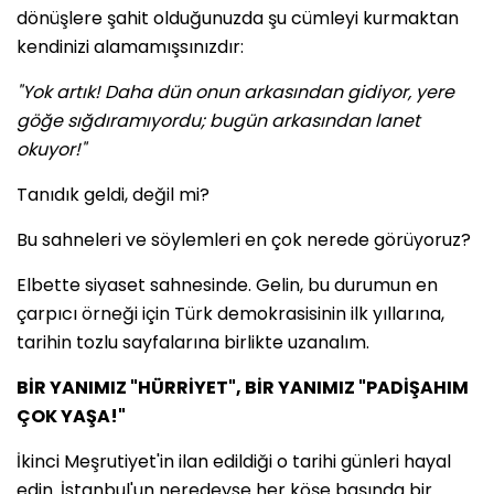
dönüşlere şahit olduğunuzda şu cümleyi kurmaktan
kendinizi alamamışsınızdır:
"Yok artık! Daha dün onun arkasından gidiyor, yere
göğe sığdıramıyordu; bugün arkasından lanet
okuyor!"
Tanıdık geldi, değil mi?
Bu sahneleri ve söylemleri en çok nerede görüyoruz?
Elbette siyaset sahnesinde. Gelin, bu durumun en
çarpıcı örneği için Türk demokrasisinin ilk yıllarına,
tarihin tozlu sayfalarına birlikte uzanalım.
BİR YANIMIZ "HÜRRİYET", BİR YANIMIZ "PADİŞAHIM
ÇOK YAŞA!"
İkinci Meşrutiyet'in ilan edildiği o tarihi günleri hayal
edin. İstanbul'un neredeyse her köşe başında bir