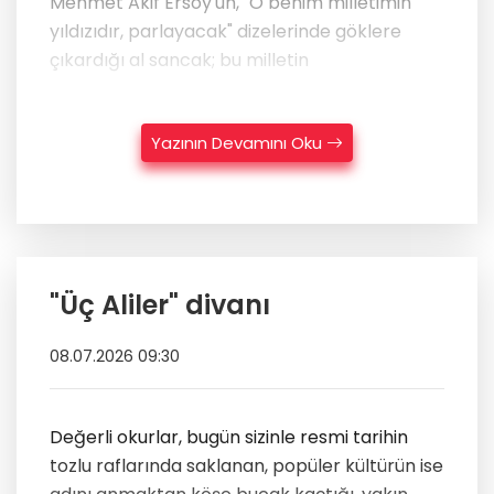
Mehmet Akif Ersoy'un, "O benim milletimin
yıldızıdır, parlayacak" dizelerinde göklere
çıkardığı al sancak; bu milletin
Yazının Devamını Oku
"Üç Aliler" divanı
08.07.2026 09:30
Değerli okurlar, bugün sizinle resmi tarihin
tozlu raflarında saklanan, popüler kültürün ise