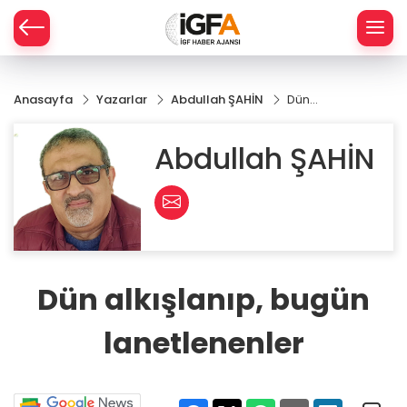
Anasayfa
Yazarlar
Abdullah ŞAHİN
Dün
ÇE
alkışlanıp,
bugün
Abdullah ŞAHİN
lanetlenenler
RAY
SPOR
R
Dün alkışlanıp, bugün
lanetlenenler